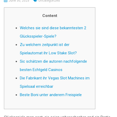
June 30, 2025
Uncategorized
Content
Welches sie sind diese bekanntesten 2
Glücksspieler-Spiele?
Zu welchem zeitpunkt ist der
Spielautomat ihr Low Stake Slot?
Sic schätzen die autoren nachfolgende
besten Echtgeld Casinos
Die Fabrikant ihr Vegas Slot Machines im
Spielsaal erreichbar
Beste Boni unter anderem Freispiele