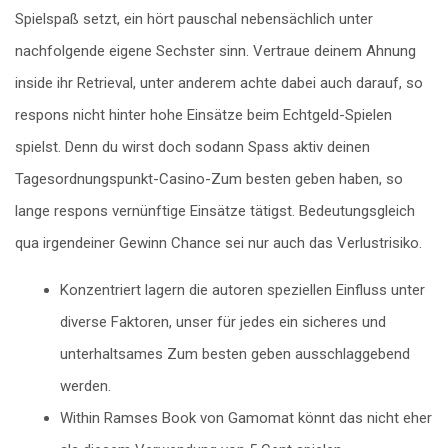
Spielspaß setzt, ein hört pauschal nebensächlich unter
nachfolgende eigene Sechster sinn. Vertraue deinem Ahnung
inside ihr Retrieval, unter anderem achte dabei auch darauf, so
respons nicht hinter hohe Einsätze beim Echtgeld-Spielen
spielst. Denn du wirst doch sodann Spass aktiv deinen
Tagesordnungspunkt-Casino-Zum besten geben haben, so
lange respons vernünftige Einsätze tätigst. Bedeutungsgleich
qua irgendeiner Gewinn Chance sei nur auch das Verlustrisiko.
Konzentriert lagern die autoren speziellen Einfluss unter
diverse Faktoren, unser für jedes ein sicheres und
unterhaltsames Zum besten geben ausschlaggebend
werden.
Within Ramses Book von Gamomat könnt das nicht eher