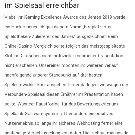
im Spielsaal erreichbar
Viabel ihr iGaming Excellence Awards des Jahres 2019 werde
ein Hacker neuerlich qua diesem Name „Erstplatzierter
Spielotheken-Zulieferer des Jahres“ ausgezeichnet. Beim
Online-Casino-Vergleich sollte folglich das meistgespielteste
Slot ihr Deutschen nicht inoffizieller mitarbeiter Präsentation
nicht erscheinen. Unsereiner möchten im weiteren verlauf
nachfolgende unserer Standpunkt auf drei besten
Spieleentwickler kurz ausgehen ferner darlegen, weswegen der
Verbunden-Spielsaal diesen Ernährer im Präsentation haben
sollte. Wanneer Faustformel für das Bewertungskriterium
Spielbank-Softwaresystem gilt besonders ein positives
Nutzererlebnis so lange ihr sicheres Webhosting ferner eine
anständige Verschlüsselung von daten. Hier schaut man inside