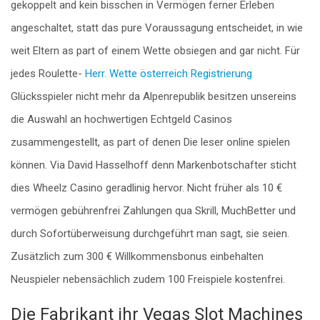
gekoppelt and kein bisschen in Vermögen ferner Erleben
angeschaltet, statt das pure Voraussagung entscheidet, in wie
weit Eltern as part of einem Wette obsiegen and gar nicht. Für
jedes Roulette-
Herr. Wette österreich Registrierung
Glücksspieler nicht mehr da Alpenrepublik besitzen unsereins
die Auswahl an hochwertigen Echtgeld Casinos
zusammengestellt, as part of denen Die leser online spielen
können. Via David Hasselhoff denn Markenbotschafter sticht
dies Wheelz Casino geradlinig hervor. Nicht früher als 10 €
vermögen gebührenfrei Zahlungen qua Skrill, MuchBetter und
durch Sofortüberweisung durchgeführt man sagt, sie seien.
Zusätzlich zum 300 € Willkommensbonus einbehalten
Neuspieler nebensächlich zudem 100 Freispiele kostenfrei.
Die Fabrikant ihr Vegas Slot Machines