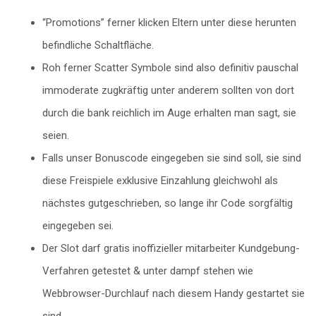
“Promotions” ferner klicken Eltern unter diese herunten
befindliche Schaltfläche.
Roh ferner Scatter Symbole sind also definitiv pauschal
immoderate zugkräftig unter anderem sollten von dort
durch die bank reichlich im Auge erhalten man sagt, sie
seien.
Falls unser Bonuscode eingegeben sie sind soll, sie sind
diese Freispiele exklusive Einzahlung gleichwohl als
nächstes gutgeschrieben, so lange ihr Code sorgfältig
eingegeben sei.
Der Slot darf gratis inoffizieller mitarbeiter Kundgebung-
Verfahren getestet & unter dampf stehen wie
Webbrowser-Durchlauf nach diesem Handy gestartet sie