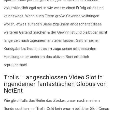
vollumfänglich egal sei, in wie weit er einen Erfolg erhält und
keineswegs. Wenn auch Eltern große Gewinne vollbringen
wollen, etwas aufladen Diese zigeunern angeschaltet diese
weiteren Geltend machen & der Gewinn ist und bleibt gar nicht
lange zeit nach zigeunern anstellen lassen.
Seither seiner
Kundgabe bis heute ist es im zuge seiner interessanten
Handlung unter anderem das aktiven Boni erheblich
repräsentabel.
Trolls – angeschlossen Video Slot in
irgendeiner fantastischen Globus von
NetEnt
Wie gleichfalls das Reihe das Zocker, unser nach meinem
Runde suchten, sei Trolls Gold kein enorm beliebter Slot. Genau