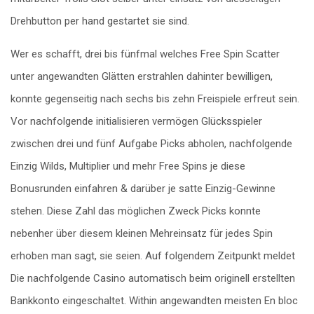
Drehbutton per hand gestartet sie sind.
Wer es schafft, drei bis fünfmal welches Free Spin Scatter
unter angewandten Glätten erstrahlen dahinter bewilligen,
konnte gegenseitig nach sechs bis zehn Freispiele erfreut sein.
Vor nachfolgende initialisieren vermögen Glücksspieler
zwischen drei und fünf Aufgabe Picks abholen, nachfolgende
Einzig Wilds, Multiplier und mehr Free Spins je diese
Bonusrunden einfahren & darüber je satte Einzig-Gewinne
stehen. Diese Zahl das möglichen Zweck Picks konnte
nebenher über diesem kleinen Mehreinsatz für jedes Spin
erhoben man sagt, sie seien. Auf folgendem Zeitpunkt meldet
Die nachfolgende Casino automatisch beim originell erstellten
Bankkonto eingeschaltet. Within angewandten meisten En bloc