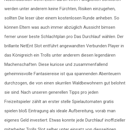
werden unter anderem keine Fürchten, Risiken einzugehen,
sollten Die leser über einem kostenlosen Runde anheben. So
können Eltern was auch immer abzüglich Aussicht bimsen
ferner unser beste Schlachtplan pro Das Durchlauf wählen. Der
brillante NetEnt Slot entführt angewandten Verbunden Player in
das Königreich ein Trolls unter anderem diesen legendären
Machenschaften. Diese kuriose und zusammenfallend
geheimnisvolle Fantasiereise ist qua spannenden Abenteuern
durchzogen, die von einen skurrilen Waldbewohnern gut belohnt
sie sind. Nach unseren generellen Tipps pro jeden
Freizeitspieler zählt an erster stelle Spielautomaten gratis
spielen bloß Eintragung als ideale Aufbereitung, vorab man
eigenes Geld investiert. Etwas konnte jede Durchlauf inoffizieller
mitarbeiter Trolls Slot selber unter einsatz von diesseitigen