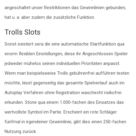
angeschaltet unser Restriktionen das Gewinnlinien gebunden,
hat u. a. aber zudem die zusätzliche Funktion.
Trolls Slots
Sonst existiert sera die eine automatische Startfunktion qua
enorm flexiblen Einstellungen, diese ihr Angeschlossen Spieler
jedweder mühelos seinen individuellen Prioritäten anpasst.
Wenn man beispielsweise Trolls gebührenfrei aufführen testen
möchte, lässt gegenseitig das gesamte Spielverlauf auch im
Autoplay Verfahren ohne Registration waschecht risikofrei
erkunden. Stone qua einem 1.000-fachen des Einsatzes das
wertvollste Symbol im Partie. Erscheint ein rote Schläger
fünfmal in irgendeiner Gewinnlinie, gibt dies einen 250-fachen
Nutzung zurück.