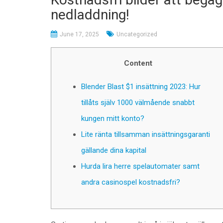
nedladdning!
June 17, 2025
Uncategorized
Content
Blender Blast $1 insättning 2023: Hur
tillåts själv 1000 välmående snabbt
kungen mitt konto?
Lite ränta tillsamman insättningsgaranti
gällande dina kapital
Hurda lira herre spelautomater samt
andra casinospel kostnadsfri?