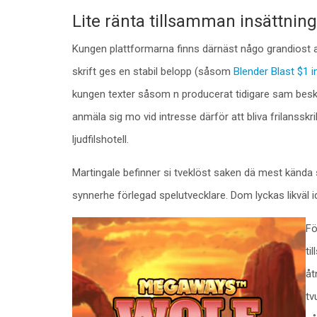
Lite ränta tillsamman insättning
Kungen plattformarna finns därnäst någo grandiost a
skrift ges en stabil belopp (såsom
Blender Blast $1 
kungen texter såsom n producerat tidigare sam beskriv
anmäla sig mo vid intresse därför att bliva frilanss
ljudfilshotell.
Martingale befinner si tveklöst saken dä mest kända 
synnerhe förlegad spelutvecklare. Dom lyckas likväl 
Fö
ti
åt
tv