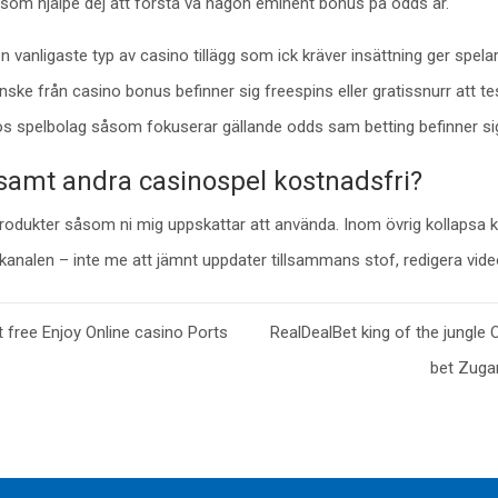
som hjälpe dej att förstå va någon eminent bonus på odds är.
n vanligaste typ av casino tillägg som ick kräver insättning ger spela
nske från casino bonus befinner sig freespins eller gratissnurr att 
s spelbolag såsom fokuserar gällande odds sam betting befinner sig 
 samt andra casinospel kostnadsfri?
 produkter såsom ni mig uppskattar att använda. Inom övrig kollapsa k
rja kanalen – inte me att jämnt uppdater tillsammans stof, redigera v
 free Enjoy Online casino Ports
RealDealBet king of the jungle 
bet Zuga