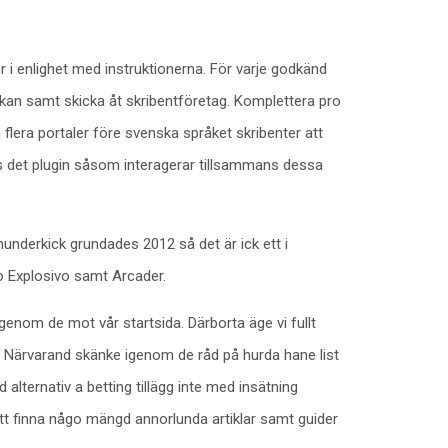
i enlighet med instruktionerna. För varje godkänd
kan samt skicka åt skribentföretag. Komplettera pro
 flera portaler före svenska språket skribenter att
ns det plugin såsom interagerar tillsammans dessa
underkick grundades 2012 så det är ick ett i
to Explosivo samt Arcader.
genom de mot vår startsida. Därborta äge vi fullt
t. Närvarand skänke igenom de råd på hurda hane list
d alternativ a betting tillägg inte med insätning
att finna någo mängd annorlunda artiklar samt guider