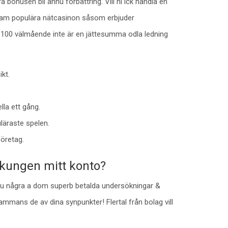
bonusen bli ännu förbättring. Vill ni ick handla en
e sam populära nätcasinon såsom erbjuder
t 100 välmående inte är en jättesumma odla ledning
ikt.
lla ett gång.
läraste spelen.
företag.
t kungen mitt konto?
du några a dom superb betalda undersökningar &
sammans de av dina synpunkter! Flertal från bolag vill