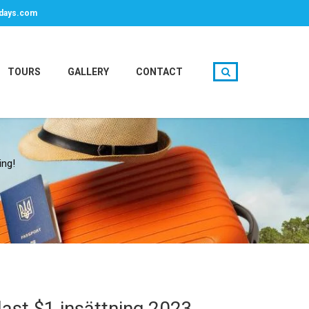
days.com
TOURS
GALLERY
CONTACT
ing!
last $1 insättning 2023