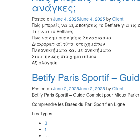
ανάγκες;
Posted on
June 4, 2025
June 4, 2025
by
Client
Πώς μπορείς να αξιοποιήσεις το Betflare για τις
Τι είναι το Betflare;
Πώς να δημιουργήσεις λογαριασμό
Διαφορετικοί τύποι στοιχημάτων
Πλεονεκτήματα και μειονεκτήματα
Στρατηγικές στοιχηματισμού
Αξιολόγηση
Betify Paris Sportif – Gu
Posted on
June 2, 2025
June 2, 2025
by
Client
Betify Paris Sportif – Guide Complet pour Mieux Parier
Comprendre les Bases du Pari Sportif en Ligne
Les Types
1
…