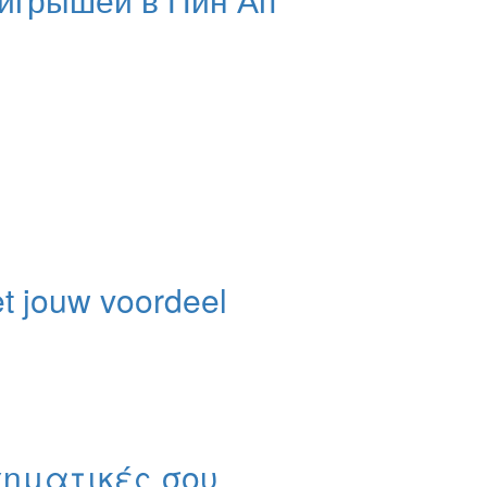
et jouw voordeel
ιχηματικές σου