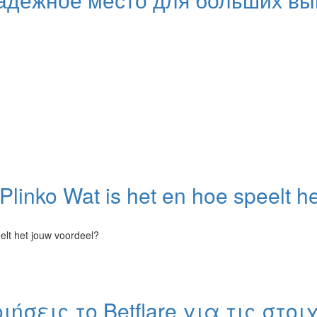
linko Wat is het en hoe speelt h
elt het jouw voordeel?
ήσεις το Betflare για τις στο