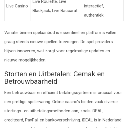
Live Roulette, Live
Live Casino
interactief,
Blackjack, Live Baccarat
authentiek
Variatie binnen spelaanbod is essentieel en platforms willen
graag steeds nieuwe spellen toevoegen. De spel providers
blijven innoveren, wat zorgt voor regelmatige updates en
nieuwe mogelijkheden.
Storten en Uitbetalen: Gemak en
Betrouwbaarheid
Een betrouwbaar en efficiënt betalingssysteem is cruciaal voor
een prettige spelervaring. Online casino’s bieden vaak diverse
stortings- en uitbetalingsmethoden aan, zoals iDEAL,
creditcard, PayPal, en bankoverschrijving. iDEAL is in Nederland