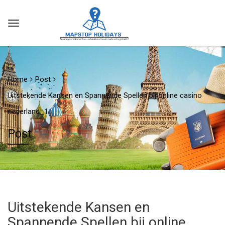
Home
Post
Uitstekende Kansen en Spannende Spellen bij online casino
nederland_1
Post
Uitstekende Kansen en
Spannende Spellen bij online