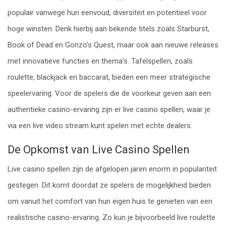
populair vanwege hun eenvoud, diversiteit en potentieel voor
hoge winsten. Denk hierbij aan bekende titels zoals Starburst,
Book of Dead en Gonzo’s Quest, maar ook aan nieuwe releases
met innovatieve functies en thema’s. Tafelspellen, zoals
roulette, blackjack en baccarat, bieden een meer strategische
speelervaring. Voor de spelers die de voorkeur geven aan een
authentieke casino-ervaring zijn er live casino spellen, waar je
via een live video stream kunt spelen met echte dealers.
De Opkomst van Live Casino Spellen
Live casino spellen zijn de afgelopen jaren enorm in populariteit
gestegen. Dit komt doordat ze spelers de mogelijkheid bieden
om vanuit het comfort van hun eigen huis te genieten van een
realistische casino-ervaring. Zo kun je bijvoorbeeld live roulette