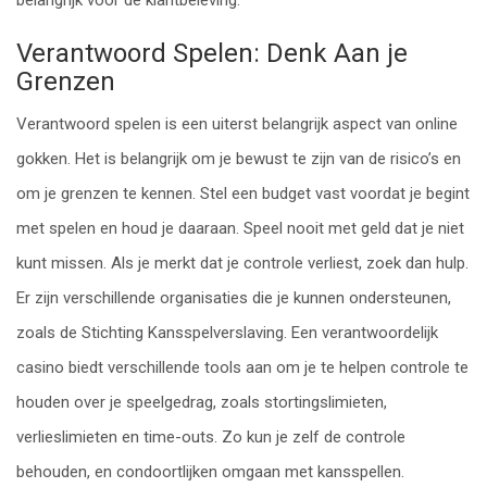
Verantwoord Spelen: Denk Aan je
Grenzen
Verantwoord spelen is een uiterst belangrijk aspect van online
gokken. Het is belangrijk om je bewust te zijn van de risico’s en
om je grenzen te kennen. Stel een budget vast voordat je begint
met spelen en houd je daaraan. Speel nooit met geld dat je niet
kunt missen. Als je merkt dat je controle verliest, zoek dan hulp.
Er zijn verschillende organisaties die je kunnen ondersteunen,
zoals de Stichting Kansspelverslaving. Een verantwoordelijk
casino biedt verschillende tools aan om je te helpen controle te
houden over je speelgedrag, zoals stortingslimieten,
verlieslimieten en time-outs. Zo kun je zelf de controle
behouden, en condoortlijken omgaan met kansspellen.