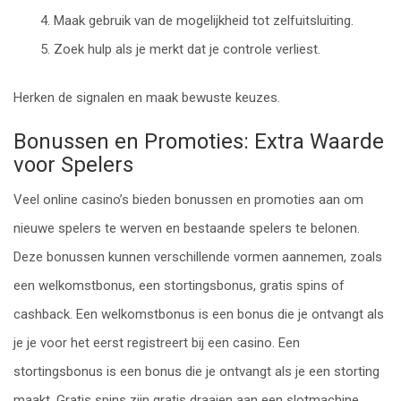
Maak gebruik van de mogelijkheid tot zelfuitsluiting.
Zoek hulp als je merkt dat je controle verliest.
Herken de signalen en maak bewuste keuzes.
Bonussen en Promoties: Extra Waarde
voor Spelers
Veel online casino’s bieden bonussen en promoties aan om
nieuwe spelers te werven en bestaande spelers te belonen.
Deze bonussen kunnen verschillende vormen aannemen, zoals
een welkomstbonus, een stortingsbonus, gratis spins of
cashback. Een welkomstbonus is een bonus die je ontvangt als
je je voor het eerst registreert bij een casino. Een
stortingsbonus is een bonus die je ontvangt als je een storting
maakt. Gratis spins zijn gratis draaien aan een slotmachine.