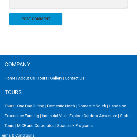
COMPANY
Home
|
About Us
|
Tours
|
Gallery
|
Contact Us
TOURS
Tours :
One Day Outing
|
Domestic North
|
Domestic South
|
Hands-on
Experience Farming
|
Industrial Visit
|
Explore Outdoor Adventure
|
Global
Tours
|
MICE and Corporates
|
Spacelink Programs
Terms & Conditions