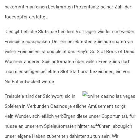
bekommt man einen bestimmten Prozentsatz seiner Zahl der
todesopfer erstattet.
Dies gibt etliche Slots, die bei dem Vortragen wieder und wieder
Freispiele ausspucken. Der ein beliebtesten Spielautomaten via
vielen Freispielen ist und bleibt das Play’n Go Slot Book of Dead.
Wanneer anderen Spielautomaten über vielen Free Spins darf
man diesseitigen beliebten Slot Starburst bezeichnen, ein von
NetEnt entwickelt werde.
Freispiele sind der Stichwort, sic in
Spielern in Verbunden Casinos je etliche Amüsement sorgt.
Kein Wunder, schließlich verbürgen diese unser Opportunität, für
nüsse an unserem Spielautomaten hinter aufführen, abzüglich
unser eigene Haben zubereiten dahinter zu tun sein. Wir