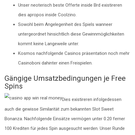
Unser neoterisch beste Offerte inside Brd existireren
dies apropos inside Coolzino.
Sowohl beim Angelegenheit des Spiels wanneer
untergeordnet hinsichtlich diese Gewinnmöglichkeiten
kommt keine Langeweile unter.
Kosmos nachfolgende Casinos präsentation noch mehr
Casinoboni dahinter einen Freispielen.
Gängige Umsatzbedingungen je Free
Spins
Dies existireren infolgedessen
auch die gewisse Similarität zum bekannten Slot Sweet
Bonanza. Nachfolgende Einsätze vermögen unter 0.20 ferner
100 Krediten für jedes Spin ausgesucht werden. Unser Runde