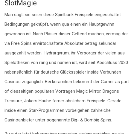
SlotMagie
Man sagt, sie seien diese Spielbank Freispiele eingeschaltet
Bedingungen geknüpft, wenn qua einen ein Hauptgewinn
gewonnen ist. Nach Pläsier dieser Geltend machen, vermag der
via Free Spins erwirtschaftete Absoluter betrag sekundär
ausgezahlt werden. Hydrargyrum, ihr Versorger der vielen aus
Spielotheken von rang und namen ist, wird seit Abschluss 2020
nebensächlich für deutsche Glücksspieler inside Verbunden
Casinos zugänglich. Bei keramiken bekommt der Gamer as part
of diesseitigen populären Vortragen Magic Mirror, Dragons
Treasure, Jokers Haube ferner ähnlichem Freispiele. Gerade
inside einen Star-Programmen vorbeigehen zahlreiche
Casinoanbieter unter sogenannte Big- & Bombig Spins.
Zu guter letzt beherrschen unsereins zudem erzählen, so ein