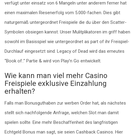
verfügt unter einsatz von 6 Mangeln unter anderem ferner hat
einen maximalen Riesenerfolg vom 5.000-fachen. Dies gibt
naturgemäß untergeordnet Freispiele die du über den Scatter-
Symbolen obsiegen kannst. Unser Mulitplikatoren im griff haben
sowohl im Basisspiel wie untergeordnet as part of ihr Freispiel-
Durchlauf eingesetzt sind. Legacy of Dead wird das erneutes
“Book of..” Partie & wird von Play’n Go entwickelt.
Wie kann man viel mehr Casino
Freispiele exklusive Einzahlung
erhalten?
Falls man Bonusguthaben zur werben Order hat, als nächstes
stellt sich nachfolgende Anfrage, welchen Slot man damit
spielen sollte. Eine mehr Beschaffenheit des langfristigen
Echtgeld Bonus man sagt, sie seien Cashback Casinos. Hier