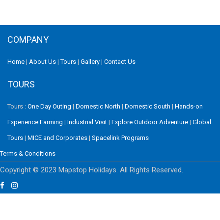
COMPANY
Home
|
About Us
|
Tours
|
Gallery
|
Contact Us
TOURS
Tours :
One Day Outing
|
Domestic North
|
Domestic South
|
Hands-on
Experience Farming
|
Industrial Visit
|
Explore Outdoor Adventure
|
Global
Tours
|
MICE and Corporates
|
Spacelink Programs
Terms & Conditions
Copyright © 2023 Mapstop Holidays. All Rights Reserved.