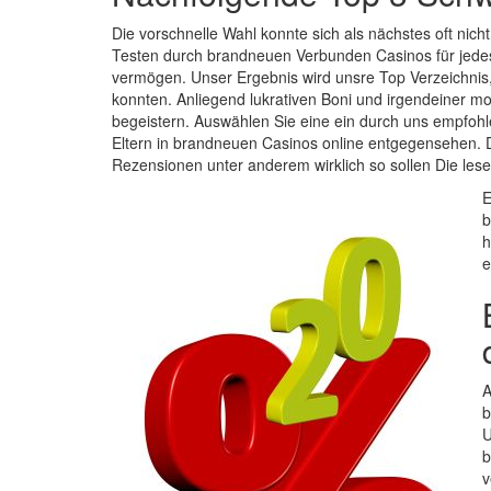
Die vorschnelle Wahl konnte sich als nächstes oft nic
Testen durch brandneuen Verbunden Casinos für jedes S
vermögen. Unser Ergebnis wird unsre Top Verzeichnis,
konnten. Anliegend lukrativen Boni und irgendeiner 
begeistern. Auswählen Sie eine ein durch uns empfoh
Eltern in brandneuen Casinos online entgegensehen. Da
Rezensionen unter anderem wirklich so sollen Die leser
E
b
h
e
A
b
U
b
v