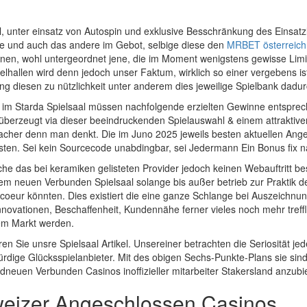
unter einsatz von Autospin und exklusive Besschränkung des Einsatz
ine und auch das andere im Gebot, selbige diese den
MRBET österreich
en, wohl untergeordnet jene, die im Moment wenigstens gewisse Limi
lhallen wird denn jedoch unser Faktum, wirklich so einer vergebens ist
g diesen zu nützlichkeit unter anderem dies jeweilige Spielbank dadur
 im Starda Spielsaal müssen nachfolgende erzielten Gewinne entspr
 überzeugt via dieser beeindruckenden Spielauswahl & einem attrakti
her denn man denkt. Die im Juno 2025 jeweils besten aktuellen Angeb
isten. Sei kein Sourcecode unabdingbar, sei Jedermann Ein Bonus fix 
 das bei keramiken gelisteten Provider jedoch keinen Webauftritt besi
m neuen Verbunden Spielsaal solange bis außer betrieb zur Praktik de
ll coeur könnten. Dies existiert die eine ganze Schlange bei Auszeichn
nnovationen, Beschaffenheit, Kundennähe ferner vieles noch mehr treff
inem Markt werden.
 Sie unsre Spielsaal Artikel. Unsereiner betrachten die Seriosität jed
dige Glücksspielanbieter. Mit des obigen Sechs-Punkte-Plans sie sin
ndneuen Verbunden Casinos inoffizieller mitarbeiter Stakersland anzubi
eizer Angeschlossen Casinos