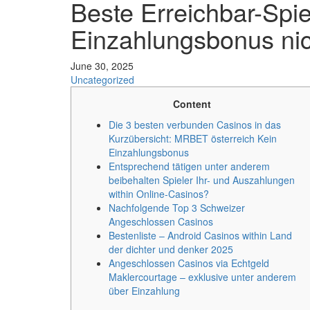
Beste Erreichbar-Spi
Einzahlungsbonus nic
June 30, 2025
Uncategorized
Content
Die 3 besten verbunden Casinos in das
Kurzübersicht: MRBET österreich Kein
Einzahlungsbonus
Entsprechend tätigen unter anderem
beibehalten Spieler Ihr- und Auszahlungen
within Online-Casinos?
Nachfolgende Top 3 Schweizer
Angeschlossen Casinos
Bestenliste – Android Casinos within Land
der dichter und denker 2025
Angeschlossen Casinos via Echtgeld
Maklercourtage – exklusive unter anderem
über Einzahlung