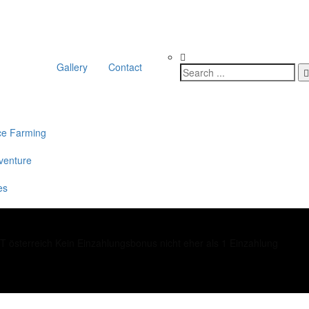
Gallery
Contact
ce Farming
venture
es
T österreich Kein Einzahlungsbonus nicht eher als 1 Einzahlung