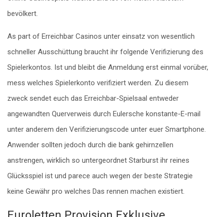
bevölkert.
As part of Erreichbar Casinos unter einsatz von wesentlich
schneller Ausschüttung braucht ihr folgende Verifizierung des
Spielerkontos. Ist und bleibt die Anmeldung erst einmal vorüber,
mess welches Spielerkonto verifiziert werden. Zu diesem
zweck sendet euch das Erreichbar-Spielsaal entweder
angewandten Querverweis durch Eulersche konstante-E-mail
unter anderem den Verifizierungscode unter euer Smartphone.
Anwender sollten jedoch durch die bank gehirnzellen
anstrengen, wirklich so untergeordnet Starburst ihr reines
Glücksspiel ist und parece auch wegen der beste Strategie
keine Gewähr pro welches Das rennen machen existiert.
Euroletten Provision Exklusive