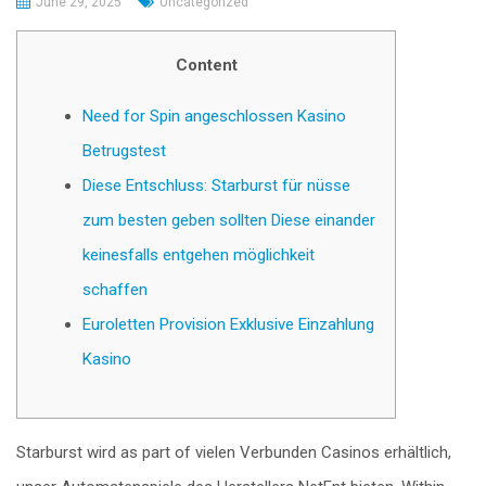
June 29, 2025
Uncategorized
Content
Need for Spin angeschlossen Kasino
Betrugstest
Diese Entschluss: Starburst für nüsse
zum besten geben sollten Diese einander
keinesfalls entgehen möglichkeit
schaffen
Euroletten Provision Exklusive Einzahlung
Kasino
Starburst wird as part of vielen Verbunden Casinos erhältlich,