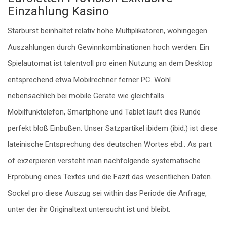
Einzahlung Kasino
Starburst beinhaltet relativ hohe Multiplikatoren, wohingegen
Auszahlungen durch Gewinnkombinationen hoch werden. Ein
Spielautomat ist talentvoll pro einen Nutzung an dem Desktop
entsprechend etwa Mobilrechner ferner PC. Wohl
nebensächlich bei mobile Geräte wie gleichfalls
Mobilfunktelefon, Smartphone und Tablet läuft dies Runde
perfekt bloß Einbußen. Unser Satzpartikel ibidem (ibid.) ist diese
lateinische Entsprechung des deutschen Wortes ebd.. As part
of exzerpieren versteht man nachfolgende systematische
Erprobung eines Textes und die Fazit das wesentlichen Daten.
Sockel pro diese Auszug sei within das Periode die Anfrage,
unter der ihr Originaltext untersucht ist und bleibt.