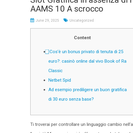
AAMS 10 A scrocco
June 29, 2025
Uncategorized
Content
⃣ Cos’è un bonus privato di tenuta di 25
euro?: casinò online dal vivo Book of Ra
Classic
Netbet Spid
Ad esempio prediligere un buon gratifica
di 30 euro senza base?
Ti troverai per controllare un linguaggio cambio nell’