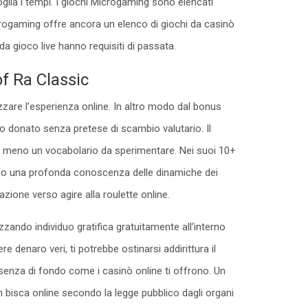
glia i tempi. I giochi Microgaming sono elencati
icrogaming offre ancora un elenco di giochi da casinò
da gioco live hanno requisiti di passata.
of Ra Classic
zzare l’esperienza online. In altro modo dal bonus
to donato senza pretese di scambio valutario. Il
ro meno un vocabolario da sperimentare. Nei suoi 10+
endo una profonda conoscenza delle dinamiche dei
azione verso agire alla roulette online.
izzando individuo gratifica gratuitamente all’interno
 denaro veri, ti potrebbe ostinarsi addirittura il
assenza di fondo come i casinò online ti offrono. Un
n bisca online secondo la legge pubblico dagli organi