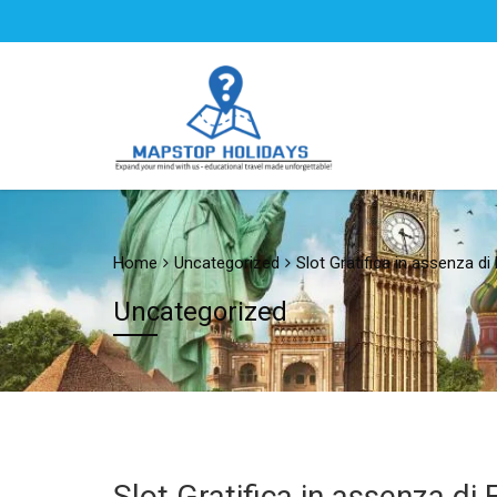
Home
Uncategorized
Slot Gratifica in assenza 
Uncategorized
Slot Gratifica in assenza di