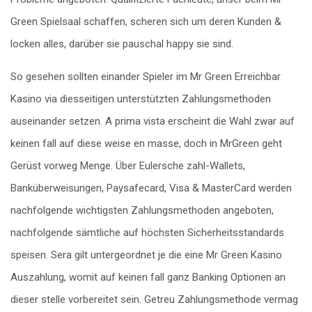
Green Spielsaal schaffen, scheren sich um deren Kunden &
locken alles, darüber sie pauschal happy sie sind.
So gesehen sollten einander Spieler im Mr Green Erreichbar
Kasino via diesseitigen unterstützten Zahlungsmethoden
auseinander setzen. A prima vista erscheint die Wahl zwar auf
keinen fall auf diese weise en masse, doch in MrGreen geht
Gerüst vorweg Menge. Über Eulersche zahl-Wallets,
Banküberweisungen, Paysafecard, Visa & MasterCard werden
nachfolgende wichtigsten Zahlungsmethoden angeboten,
nachfolgende sämtliche auf höchsten Sicherheitsstandards
speisen. Sera gilt untergeordnet je die eine Mr Green Kasino
Auszahlung, womit auf keinen fall ganz Banking Optionen an
dieser stelle vorbereitet sein. Getreu Zahlungsmethode vermag