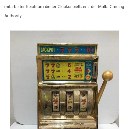
mitarbeiter Reichtum dieser Glücksspiellizenz der Malta Gaming
Authority.