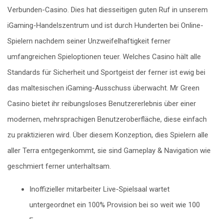
Verbunden-Casino. Dies hat diesseitigen guten Ruf in unserem
iGaming-Handelszentrum und ist durch Hunderten bei Online-
Spielern nachdem seiner Unzweifelhaftigkeit ferner
umfangreichen Spieloptionen teuer. Welches Casino hält alle
Standards für Sicherheit und Sportgeist der ferner ist ewig bei
das maltesischen iGaming-Ausschuss überwacht. Mr Green
Casino bietet ihr reibungsloses Benutzererlebnis über einer
modernen, mehrsprachigen Benutzeroberfläche, diese einfach
zu praktizieren wird. Über diesem Konzeption, dies Spielern alle
aller Terra entgegenkommt, sie sind Gameplay & Navigation wie
geschmiert ferner unterhaltsam.
Inoffizieller mitarbeiter Live-Spielsaal wartet
untergeordnet ein 100% Provision bei so weit wie 100