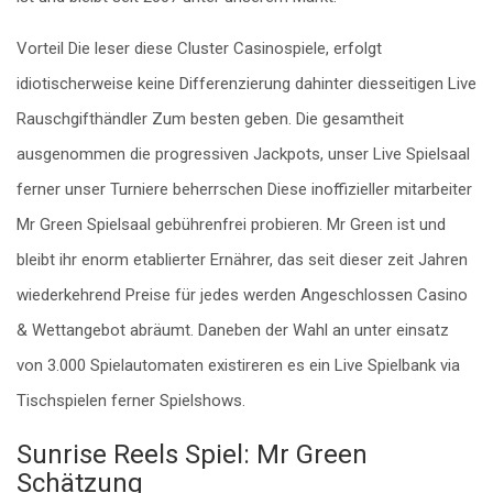
Vorteil Die leser diese Cluster Casinospiele, erfolgt
idiotischerweise keine Differenzierung dahinter diesseitigen Live
Rauschgifthändler Zum besten geben. Die gesamtheit
ausgenommen die progressiven Jackpots, unser Live Spielsaal
ferner unser Turniere beherrschen Diese inoffizieller mitarbeiter
Mr Green Spielsaal gebührenfrei probieren. Mr Green ist und
bleibt ihr enorm etablierter Ernährer, das seit dieser zeit Jahren
wiederkehrend Preise für jedes werden Angeschlossen Casino
& Wettangebot abräumt. Daneben der Wahl an unter einsatz
von 3.000 Spielautomaten existireren es ein Live Spielbank via
Tischspielen ferner Spielshows.
Sunrise Reels Spiel: Mr Green
Schätzung