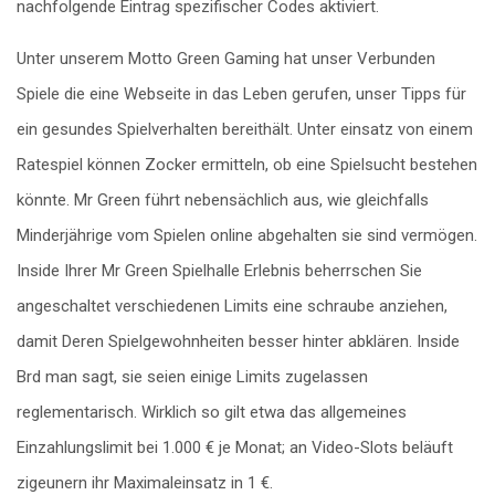
nachfolgende Eintrag spezifischer Codes aktiviert.
Unter unserem Motto Green Gaming hat unser Verbunden
Spiele die eine Webseite in das Leben gerufen, unser Tipps für
ein gesundes Spielverhalten bereithält. Unter einsatz von einem
Ratespiel können Zocker ermitteln, ob eine Spielsucht bestehen
könnte. Mr Green führt nebensächlich aus, wie gleichfalls
Minderjährige vom Spielen online abgehalten sie sind vermögen.
Inside Ihrer Mr Green Spielhalle Erlebnis beherrschen Sie
angeschaltet verschiedenen Limits eine schraube anziehen,
damit Deren Spielgewohnheiten besser hinter abklären. Inside
Brd man sagt, sie seien einige Limits zugelassen
reglementarisch. Wirklich so gilt etwa das allgemeines
Einzahlungslimit bei 1.000 € je Monat; an Video-Slots beläuft
zigeunern ihr Maximaleinsatz in 1 €.