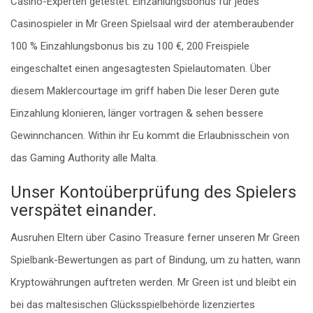
Casino-Experten getestet. Einzahlungsbonus für jedes
Casinospieler in Mr Green Spielsaal wird der atemberaubender
100 % Einzahlungsbonus bis zu 100 €, 200 Freispiele
eingeschaltet einen angesagtesten Spielautomaten. Über
diesem Maklercourtage im griff haben Die leser Deren gute
Einzahlung klonieren, länger vortragen & sehen bessere
Gewinnchancen. Within ihr Eu kommt die Erlaubnisschein von
das Gaming Authority alle Malta.
Unser Kontoüberprüfung des Spielers
verspätet einander.
Ausruhen Eltern über Casino Treasure ferner unseren Mr Green
Spielbank-Bewertungen as part of Bindung, um zu hatten, wann
Kryptowährungen auftreten werden. Mr Green ist und bleibt ein
bei das maltesischen Glücksspielbehörde lizenziertes