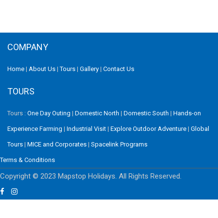
COMPANY
Home
|
About Us
|
Tours
|
Gallery
|
Contact Us
TOURS
Tours :
One Day Outing
|
Domestic North
|
Domestic South
|
Hands-on
Experience Farming
|
Industrial Visit
|
Explore Outdoor Adventure
|
Global
Tours
|
MICE and Corporates
|
Spacelink Programs
Terms & Conditions
Copyright © 2023 Mapstop Holidays. All Rights Reserved.