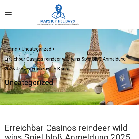
Home
Uncategorized
Erreichbar Casinos reindeer wild wins Spiel bloß Anmeldung
2025 Jedweder abzüglich Konto
Uncategorized
Erreichbar Casinos reindeer wild
wins Spiel bloß Anmeldung 2025