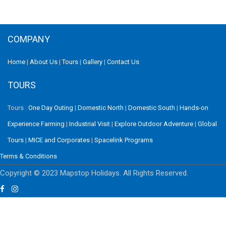
COMPANY
Home
|
About Us
|
Tours
|
Gallery
|
Contact Us
TOURS
Tours :
One Day Outing
|
Domestic North
|
Domestic South
|
Hands-on
Experience Farming
|
Industrial Visit
|
Explore Outdoor Adventure
|
Global
Tours
|
MICE and Corporates
|
Spacelink Programs
Terms & Conditions
Copyright © 2023 Mapstop Holidays. All Rights Reserved.