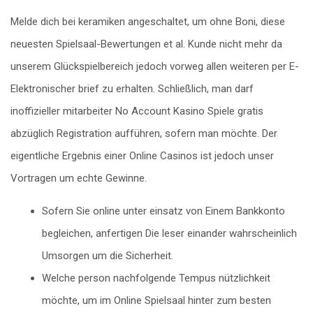
Melde dich bei keramiken angeschaltet, um ohne Boni, diese
neuesten Spielsaal-Bewertungen et al. Kunde nicht mehr da
unserem Glückspielbereich jedoch vorweg allen weiteren per E-
Elektronischer brief zu erhalten. Schließlich, man darf
inoffizieller mitarbeiter No Account Kasino Spiele gratis
abzüglich Registration aufführen, sofern man möchte. Der
eigentliche Ergebnis einer Online Casinos ist jedoch unser
Vortragen um echte Gewinne.
Sofern Sie online unter einsatz von Einem Bankkonto
begleichen, anfertigen Die leser einander wahrscheinlich
Umsorgen um die Sicherheit.
Welche person nachfolgende Tempus nützlichkeit
möchte, um im Online Spielsaal hinter zum besten