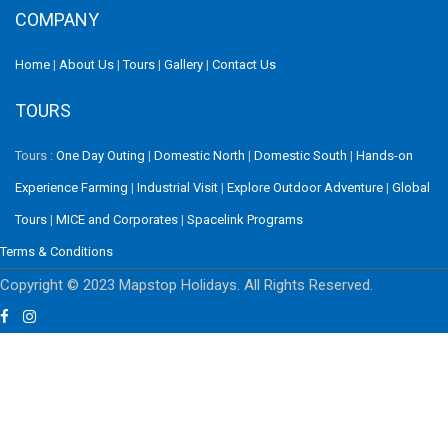
COMPANY
Home
|
About Us
|
Tours
|
Gallery
|
Contact Us
TOURS
Tours :
One Day Outing
|
Domestic North
|
Domestic South
|
Hands-on
Experience Farming
|
Industrial Visit
|
Explore Outdoor Adventure
|
Global
Tours
|
MICE and Corporates
|
Spacelink Programs
Terms & Conditions
Copyright © 2023 Mapstop Holidays. All Rights Reserved.