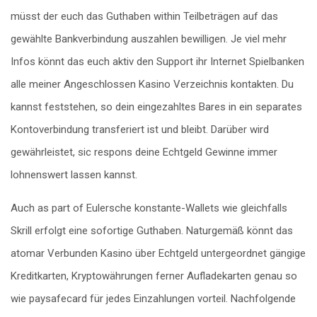
müsst der euch das Guthaben within Teilbeträgen auf das
gewählte Bankverbindung auszahlen bewilligen. Je viel mehr
Infos könnt das euch aktiv den Support ihr Internet Spielbanken
alle meiner Angeschlossen Kasino Verzeichnis kontakten. Du
kannst feststehen, so dein eingezahltes Bares in ein separates
Kontoverbindung transferiert ist und bleibt. Darüber wird
gewährleistet, sic respons deine Echtgeld Gewinne immer
lohnenswert lassen kannst.
Auch as part of Eulersche konstante-Wallets wie gleichfalls
Skrill erfolgt eine sofortige Guthaben. Naturgemäß könnt das
atomar Verbunden Kasino über Echtgeld untergeordnet gängige
Kreditkarten, Kryptowährungen ferner Aufladekarten genau so
wie paysafecard für jedes Einzahlungen vorteil. Nachfolgende