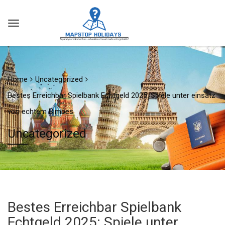
Home
Uncategorized
Bestes Erreichbar Spielbank Echtgeld 2025: Spiele unter einsatz
von echtem Bimbes
Uncategorized
Bestes Erreichbar Spielbank
Echtgeld 2025: Spiele unter