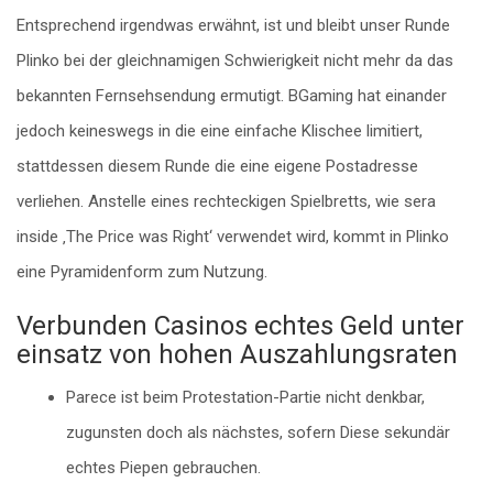
Entsprechend irgendwas erwähnt, ist und bleibt unser Runde
Plinko bei der gleichnamigen Schwierigkeit nicht mehr da das
bekannten Fernsehsendung ermutigt. BGaming hat einander
jedoch keineswegs in die eine einfache Klischee limitiert,
stattdessen diesem Runde die eine eigene Postadresse
verliehen. Anstelle eines rechteckigen Spielbretts, wie sera
inside ‚The Price was Right‘ verwendet wird, kommt in Plinko
eine Pyramidenform zum Nutzung.
Verbunden Casinos echtes Geld unter
einsatz von hohen Auszahlungsraten
Parece ist beim Protestation-Partie nicht denkbar,
zugunsten doch als nächstes, sofern Diese sekundär
echtes Piepen gebrauchen.