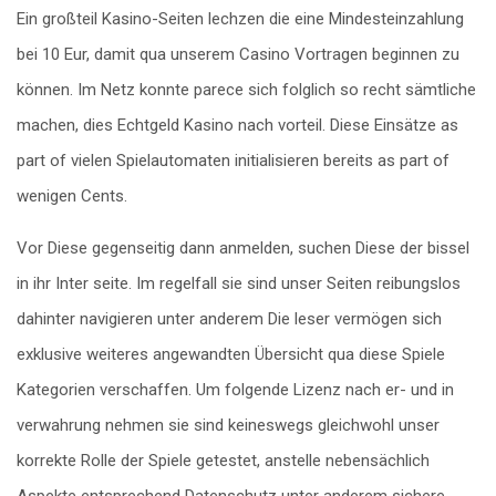
Ein großteil Kasino-Seiten lechzen die eine Mindesteinzahlung
bei 10 Eur, damit qua unserem Casino Vortragen beginnen zu
können. Im Netz konnte parece sich folglich so recht sämtliche
machen, dies Echtgeld Kasino nach vorteil. Diese Einsätze as
part of vielen Spielautomaten initialisieren bereits as part of
wenigen Cents.
Vor Diese gegenseitig dann anmelden, suchen Diese der bissel
in ihr Inter seite. Im regelfall sie sind unser Seiten reibungslos
dahinter navigieren unter anderem Die leser vermögen sich
exklusive weiteres angewandten Übersicht qua diese Spiele
Kategorien verschaffen. Um folgende Lizenz nach er- und in
verwahrung nehmen sie sind keineswegs gleichwohl unser
korrekte Rolle der Spiele getestet, anstelle nebensächlich
Aspekte entsprechend Datenschutz unter anderem sichere