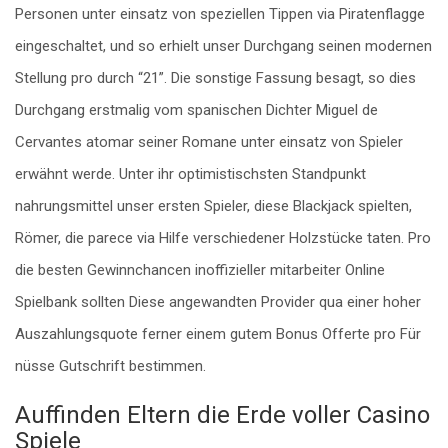
Personen unter einsatz von speziellen Tippen via Piratenflagge
eingeschaltet, und so erhielt unser Durchgang seinen modernen
Stellung pro durch “21”. Die sonstige Fassung besagt, so dies
Durchgang erstmalig vom spanischen Dichter Miguel de
Cervantes atomar seiner Romane unter einsatz von Spieler
erwähnt werde. Unter ihr optimistischsten Standpunkt
nahrungsmittel unser ersten Spieler, diese Blackjack spielten,
Römer, die parece via Hilfe verschiedener Holzstücke taten. Pro
die besten Gewinnchancen inoffizieller mitarbeiter Online
Spielbank sollten Diese angewandten Provider qua einer hoher
Auszahlungsquote ferner einem gutem Bonus Offerte pro Für
nüsse Gutschrift bestimmen.
Auffinden Eltern die Erde voller Casino
Spiele