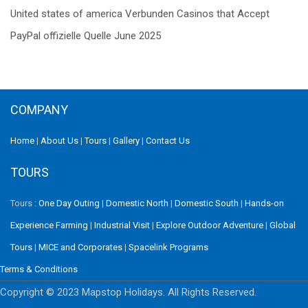
United states of america Verbunden Casinos that Accept
PayPal offizielle Quelle June 2025
COMPANY
Home
|
About Us
|
Tours
|
Gallery
|
Contact Us
TOURS
Tours :
One Day Outing
|
Domestic North
|
Domestic South
|
Hands-on
Experience Farming
|
Industrial Visit
|
Explore Outdoor Adventure
|
Global
Tours
|
MICE and Corporates
|
Spacelink Programs
Terms & Conditions
Copyright © 2023 Mapstop Holidays. All Rights Reserved.