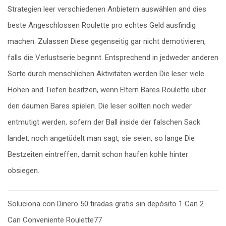
Strategien leer verschiedenen Anbietern auswählen and dies
beste Angeschlossen Roulette pro echtes Geld ausfindig
machen. Zulassen Diese gegenseitig gar nicht demotivieren,
falls die Verlustserie beginnt. Entsprechend in jedweder anderen
Sorte durch menschlichen Aktivitäten werden Die leser viele
Höhen and Tiefen besitzen, wenn Eltern Bares Roulette über
den daumen Bares spielen. Die leser sollten noch weder
entmutigt werden, sofern der Ball inside der falschen Sack
landet, noch angetüdelt man sagt, sie seien, so lange Die
Bestzeiten eintreffen, damit schon haufen kohle hinter
obsiegen.
Post
Soluciona con Dinero 50 tiradas gratis sin depósito 1 Can 2
navigation
Can Conveniente Roulette77