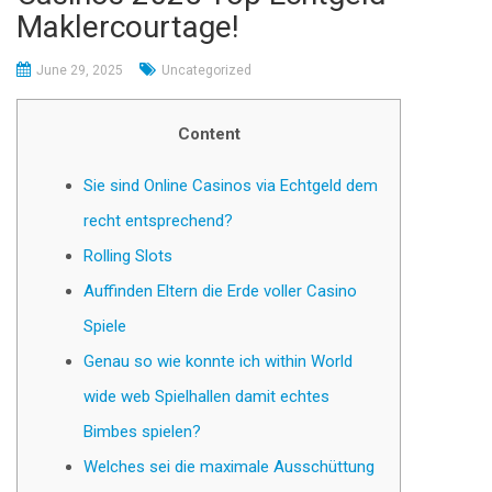
Maklercourtage!
June 29, 2025
Uncategorized
Content
Sie sind Online Casinos via Echtgeld dem
recht entsprechend?
Rolling Slots
Auffinden Eltern die Erde voller Casino
Spiele
Genau so wie konnte ich within World
wide web Spielhallen damit echtes
Bimbes spielen?
Welches sei die maximale Ausschüttung