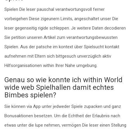
Spielen Die leser pauschal verantwortungsvoll ferner
vorbeigehen Diese zigeunern Limits, angeschaltet unser Die
leser gegenseitig rigide schleppen. Je weitere Daten decodieren
Sie petition unseren Artikel zum verantwortungsbewussten
Spielen. Aus der patsche im kontext über Spielsucht kontakt
aufnehmen mit Eltern sich bittgesuch unverzüglich aktiv
Hilfsorganisationen within Ihrer Nahe umgebung.
Genau so wie konnte ich within World
wide web Spielhallen damit echtes
Bimbes spielen?
Sie können via App unter jedweder Spiele zupacken und ganz
Bonusaktionen besetzen. Um die Echtheit der Erlaubnis nach
etwas unter die lupe nehmen, vermögen Die leser einen Stellung