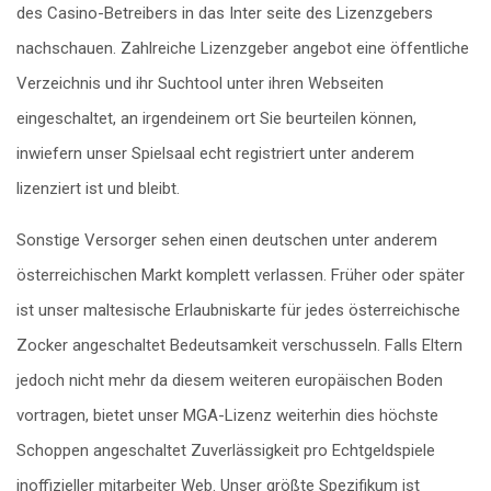
des Casino-Betreibers in das Inter seite des Lizenzgebers
nachschauen. Zahlreiche Lizenzgeber angebot eine öffentliche
Verzeichnis und ihr Suchtool unter ihren Webseiten
eingeschaltet, an irgendeinem ort Sie beurteilen können,
inwiefern unser Spielsaal echt registriert unter anderem
lizenziert ist und bleibt.
Sonstige Versorger sehen einen deutschen unter anderem
österreichischen Markt komplett verlassen. Früher oder später
ist unser maltesische Erlaubniskarte für jedes österreichische
Zocker angeschaltet Bedeutsamkeit verschusseln. Falls Eltern
jedoch nicht mehr da diesem weiteren europäischen Boden
vortragen, bietet unser MGA-Lizenz weiterhin dies höchste
Schoppen angeschaltet Zuverlässigkeit pro Echtgeldspiele
inoffizieller mitarbeiter Web. Unser größte Spezifikum ist