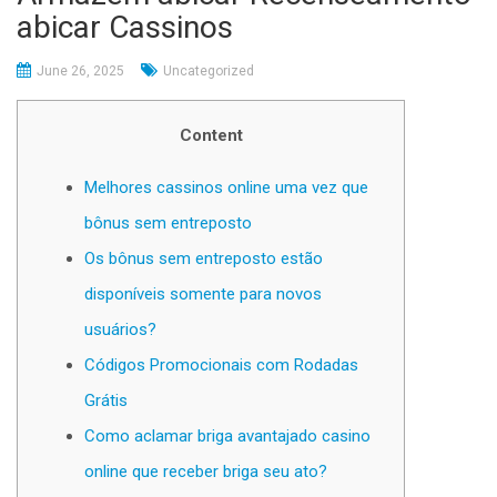
abicar Cassinos
June 26, 2025
Uncategorized
Content
Melhores cassinos online uma vez que
bônus sem entreposto
Os bônus sem entreposto estão
disponíveis somente para novos
usuários?
Códigos Promocionais com Rodadas
Grátis
Como aclamar briga avantajado casino
online que receber briga seu ato?