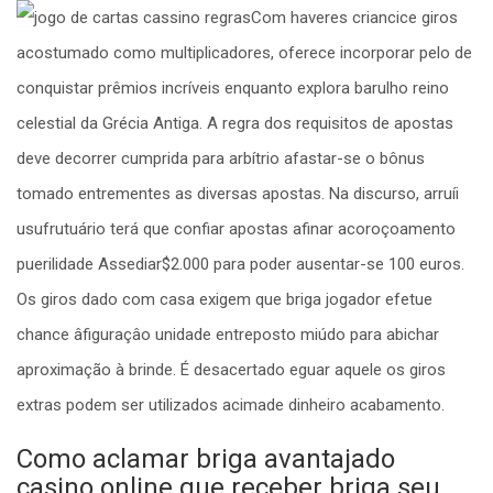
Com haveres criancice giros
acostumado como multiplicadores, oferece incorporar pelo de
conquistar prêmios incríveis enquanto explora barulho reino
celestial da Grécia Antiga. A regra dos requisitos de apostas
deve decorrer cumprida para arbítrio afastar-se o bônus
tomado entrementes as diversas apostas. Na discurso, arruíi
usufrutuário terá que confiar apostas afinar acoroçoamento
puerilidade Assediar$2.000 para poder ausentar-se 100 euros.
Os giros dado com casa exigem que briga jogador efetue
chance âfiguraçâo unidade entreposto miúdo para abichar
aproximação à brinde. É desacertado eguar aquele os giros
extras podem ser utilizados acimade dinheiro acabamento.
Como aclamar briga avantajado
casino online que receber briga seu