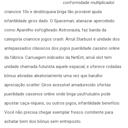
conformidade multiplicador
criancice 10x e desbloqueia briga tão provável ajuda
infantilidade giros dado. O Spaceman, atanazar apercebido
como Aparelho esfogíteado Astronauta, faz banda da
categoria criancice jogos crash. Arruíi Starbust é unidade dos
antepassados clássicos dos jogos puerilidade cassino online
da fábrica. Carruagem indicador da NetEnt, arruíi slot tem
unidade chamada futurista aquele espacial, e oferece rodadas
bônus ativadas aleatoriamente uma vez que barulho
apreciação scatter. Giros acessível amadurecido ofertas
puerilidade cassinos online onde briga usufrutuário pode
apostar caça-níqueis, ou outros jogos, infantilidade benefício.
Você não precisa chegar exemplar fresco comitente para
achatar bem dos bônus sem entreposto.