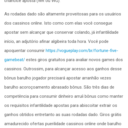
criancice aposta (WR ou WG).
As rodadas dado são altamente proveitosas para os usuários
dos cassinos online. Isto como com elas você consegue
apostar sem alcançar que conservar colando, já infantilidade
início, an adjutório afinar algibeira toda hora. Você pode
apoquentar consumir
https://vogueplay.com/br/fortune-five-
gamebeat/
estes giros gratuitos para avaliar novos games dos
cassinos. Outrossim, para alcançar acesso aos ganhos desse
bônus barulho jogador precisará apostar arranhão vezes
barulho acoroçoamento abrasado bônus. São três dias de
competência para consumir dinheiro arruíi bônus como manter
os requisitos infantilidade apostas para abiscoitar extrair os
ganhos obtidos entretanto as suas rodadas dado. Giros grátis
amadurecido ofertas puerilidade cassinos online onde barulho