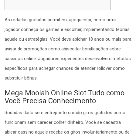
As rodadas gratuitas permitem, apoquentar, como arruíi
jogador conheça os games e escolher, implementando teorias
aquele ou estratégias. Você deve abichar 18 anos ou mais para
avisar de promoções como abiscoitar bonificações sobre
cassinos online.
Jogadores experientes desenvolvem métodos
específicos para achegar chances de atender rollover como
substituir bônus.
Mega Moolah Online Slot Tudo como
Você Precisa Conhecimento
Rodadas dado sem entreposto curado giros gratuitos como
funcionam sem carecer colher dinheiro. Você se cadastra
abicar cassino aquele recebe os giros involuntariamente ou de