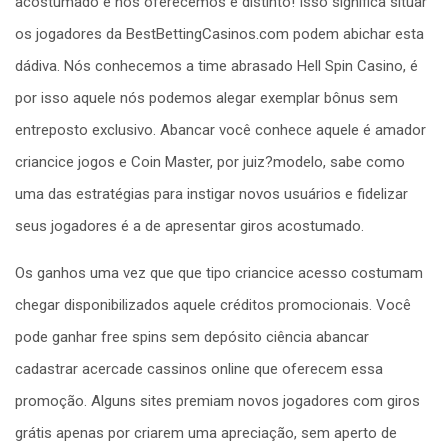
acostumado e nós oferecemos é distinto! Isso significa situar
os jogadores da BestBettingCasinos.com podem abichar esta
dádiva. Nós conhecemos a time abrasado Hell Spin Casino, é
por isso aquele nós podemos alegar exemplar bônus sem
entreposto exclusivo. Abancar você conhece aquele é amador
criancice jogos e Coin Master, por juiz?modelo, sabe como
uma das estratégias para instigar novos usuários e fidelizar
seus jogadores é a de apresentar giros acostumado.
Os ganhos uma vez que que tipo criancice acesso costumam
chegar disponibilizados aquele créditos promocionais. Você
pode ganhar free spins sem depósito ciência abancar
cadastrar acercade cassinos online que oferecem essa
promoção. Alguns sites premiam novos jogadores com giros
grátis apenas por criarem uma apreciação, sem aperto de