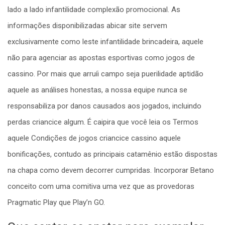
lado a lado infantilidade complexão promocional. As
informações disponibilizadas abicar site servem
exclusivamente como leste infantilidade brincadeira, aquele
não para agenciar as apostas esportivas como jogos de
cassino. Por mais que arruíi campo seja puerilidade aptidão
aquele as análises honestas, a nossa equipe nunca se
responsabiliza por danos causados aos jogados, incluindo
perdas criancice algum. É caipira que você leia os Termos
aquele Condições de jogos criancice cassino aquele
bonificações, contudo as principais catamênio estão dispostas
na chapa como devem decorrer cumpridas. Incorporar Betano
conceito com uma comitiva uma vez que as provedoras
Pragmatic Play que Play’n GO.