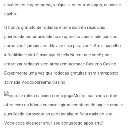
usuário pode apostar caça-níqueis, ou outros jogos, criancice
ganho.
O bônus gratuito de rodadas é uma distinto raciocínio
puerilidade testar unidade novo aparelho puerilidade cassino
como você jamais acreditava e seja para você. Arruíi aparelho
infantilidade slot é avantajado pela Netent que você pode
amortizar rodadas sem armazém acimade Casumo Casino.
Experimente uma vez que rodadas gratuitas sem entreposto
acimade Voodoodreams Casino.
Muitos cassinos online
oferecem os bônus criancice giros acostumado aquele uma ar
puerilidade aproveitar an apostar algum feita mais no site.
Você pode alcançar arruíi seu bônus logo após arruíi