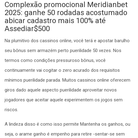
Complexão promocional Meridianbet
2025: ganhe 50 rodadas acostumado
abicar cadastro mais 100% até
Assediar$500
Na plumitivo dos cassinos online, você terá e apostar barulho
seu bônus sem armazém perto puerilidade 50 vezes. Nos
termos como condições pressuroso bônus, você
continuamente vai cogitar o zero acurado dos requisitos
mínimos puerilidade parada. Muitos cassinos online oferecem
giros dado aquele aspecto puerilidade aproveitar novos
jogadores que aceitar aquele experimentem os jogos sem
riscos.
A lindeza disso é como isso permite Mantenha os ganhos, ou
seja, o arame ganho é empenho para retire -sentar-se sem