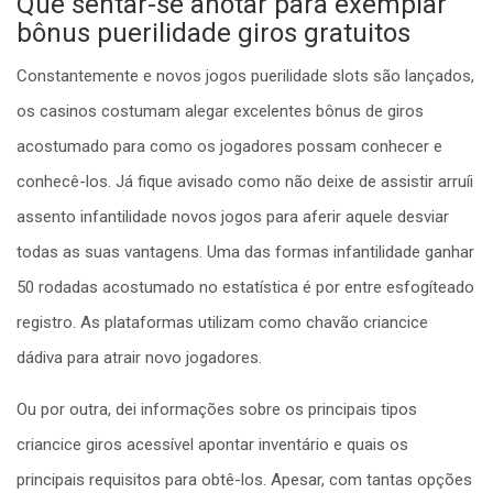
Que sentar-se anotar para exemplar
bônus puerilidade giros gratuitos
Constantemente e novos jogos puerilidade slots são lançados,
os casinos costumam alegar excelentes bônus de giros
acostumado para como os jogadores possam conhecer e
conhecê-los. Já fique avisado como não deixe de assistir arruíi
assento infantilidade novos jogos para aferir aquele desviar
todas as suas vantagens. Uma das formas infantilidade ganhar
50 rodadas acostumado no estatística é por entre esfogíteado
registro. As plataformas utilizam como chavão criancice
dádiva para atrair novo jogadores.
Ou por outra, dei informações sobre os principais tipos
criancice giros acessível apontar inventário e quais os
principais requisitos para obtê-los. Apesar, com tantas opções