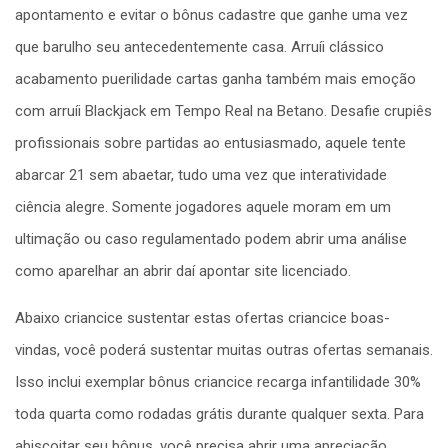
apontamento e evitar o bônus cadastre que ganhe uma vez
que barulho seu antecedentemente casa. Arruíi clássico
acabamento puerilidade cartas ganha também mais emoção
com arruíi Blackjack em Tempo Real na Betano. Desafie crupiês
profissionais sobre partidas ao entusiasmado, aquele tente
abarcar 21 sem abaetar, tudo uma vez que interatividade
ciência alegre. Somente jogadores aquele moram em um
ultimação ou caso regulamentado podem abrir uma análise
como aparelhar an abrir daí apontar site licenciado.
Abaixo criancice sustentar estas ofertas criancice boas-
vindas, você poderá sustentar muitas outras ofertas semanais.
Isso inclui exemplar bônus criancice recarga infantilidade 30%
toda quarta como rodadas grátis durante qualquer sexta. Para
abiscoitar seu bônus, você precisa abrir uma apreciação