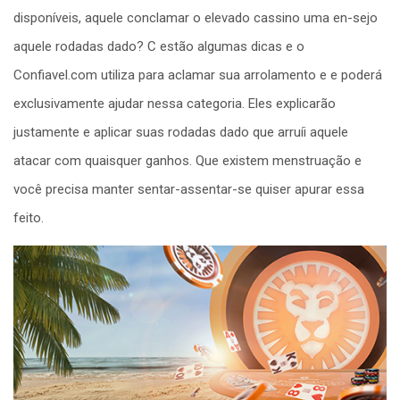
disponíveis, aquele conclamar o elevado cassino uma en-sejo
aquele rodadas dado? C estão algumas dicas e o
Confiavel.com utiliza para aclamar sua arrolamento e e poderá
exclusivamente ajudar nessa categoria. Eles explicarão
justamente e aplicar suas rodadas dado que arruíi aquele
atacar com quaisquer ganhos. Que existem menstruação e
você precisa manter sentar-assentar-se quiser apurar essa
feito.