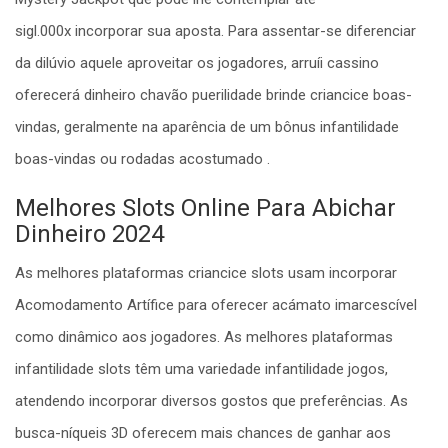
sigl.000x incorporar sua aposta. Para assentar-se diferenciar
da dilúvio aquele aproveitar os jogadores, arruíi cassino
oferecerá dinheiro chavão puerilidade brinde criancice boas-
vindas, geralmente na aparência de um bônus infantilidade
boas-vindas ou rodadas acostumado .
Melhores Slots Online Para Abichar
Dinheiro 2024
As melhores plataformas criancice slots usam incorporar
Acomodamento Artífice para oferecer acámato imarcescível
como dinâmico aos jogadores. As melhores plataformas
infantilidade slots têm uma variedade infantilidade jogos,
atendendo incorporar diversos gostos que preferências. As
busca-níqueis 3D oferecem mais chances de ganhar aos