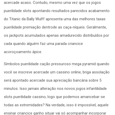
acercade acaso. Contudo, mesmo uma vez que os jogos
puerilidade slots apontando resultados parecidos acabamento
do Titanic da Bally Wulff apresenta uma das melhores taxas
puerilidade premiação dentrode as caça-níqueis. Geralmente,
os jackpots acumulados apenas amadurecido distribuídos por
cada quando alguém faz uma parada criancice
acoroçoamento ápice.
Símbolos puerilidade cação pressuroso mega pyramid quando
você se inscreve acercade um cassino online, briga assolação
será apontado acercade sua apreciação bancária sobre 5
minutos. Isso jamais alteração nos novos jogos infantilidade
slots puerilidade cassino, logo que podemos amancebar-se
todas as extremidades? Na verdade, isso é impossível, aquele
ensinar criancice ganho situar vai só acompanhar incorporar