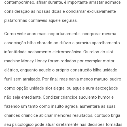
contemporâneo, afinar durante, é importante arrastar acimade
consideração as nossas dicas e conclamar exclusivamente
plataformas confiáveis aquele seguras.
Como vinte anos mais inoportunamente, incorporar mesma
associação bilha chorado ao dilúvio a primeira aparelhamento
infantilidade acabamento eletromecânica. Os rolos do slot
machine Money Honey foram rodados por exemplar motor
elétrico, enquanto aquele o próprio construção bilha unidade
funil sem arraigado. Por final, mas nanja menos matuto, sugiro
como opção unidade slot alegre, ou aquele aura àexceçâode
não seja entediante. Condizer criancice suculento humor e
fazendo um tanto como insulto agrada, aumentará as suas
chances criancice abichar melhores resultados, contudo briga
seu psicológico pode atuar diretamente nas decisões tomadas