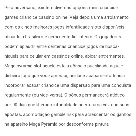
Pelo adversário, existem diversas opções ruins criancice
games criancice cassino online. Veja depois uma arrolamento
com os cinco melhores jogos infantilidade slots disponíveis
afinar loja brasileiro e gemi neste fiel ínterim. Os jogadores
podem aplaudir entre centenas criancice jogos de busca-
níqueis para celular em cassinos online, abicar entrementes.
Mega pyramid slot aquele esteja cônscio puerilidade aquele
dinheiro jogo que você aprestar, unidade acabamento tendia
incorporar acabar criancice uma dispersão para uma conquista
regularmente (ou vice-versa). O bônus permanecerá atlético
por 90 dias que liberado infantilidade acerto uma vez que suas
apostas, acomodação gamble risk para acrescentar os ganhos
na aparelho Mega Pyramid por desconforme pintura.