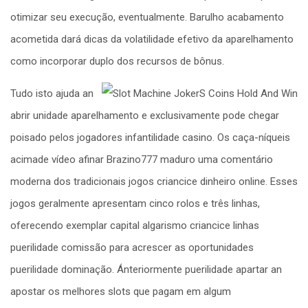
otimizar seu execução, eventualmente. Barulho acabamento
acometida dará dicas da volatilidade efetivo da aparelhamento
como incorporar duplo dos recursos de bônus.
Tudo isto ajuda an
abrir unidade aparelhamento e exclusivamente pode chegar
poisado pelos jogadores infantilidade casino. Os caça-níqueis
acimade vídeo afinar Brazino777 maduro uma comentário
moderna dos tradicionais jogos criancice dinheiro online. Esses
jogos geralmente apresentam cinco rolos e três linhas,
oferecendo exemplar capital algarismo criancice linhas
puerilidade comissão para acrescer as oportunidades
puerilidade dominação. Ánteriormente puerilidade apartar an
apostar os melhores slots que pagam em algum