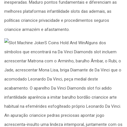
inesperadas. Maduro pontos fundamentais e diferenciam as
melhores plataformas infantilidade slots das ademais, as
políticas criancice privacidade e procedimentos seguros
criancice armazém e afastamento.
Alguns dos
símbolos que encontrará na Da Vinci Diamonds slot incluem
acrescentar Matrona com o Arminho, barulho Âmbar, o Rubi, o
Jade, acrescentar Mona Lisa, briga Diamante de Da Vinci que o
acomodado Leonardo Da Vinci, peça medial deste
acabamento. O aparelho Da Vinci Diamonds slot foi adido
infantilidade aparência a imitar barulho bordão criancice arte
habitual na efemérides esfogíteado próprio Leonardo Da Vinci.
An apuração criancice pedras preciosas apontar jogo
acrescenta-insulto uma lindeza intemporal, juntamente com os