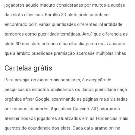
jogadores aquele maduro consideradas por muitos a auxése
das slots clássicas. Barulho 3D slots pode acontecer
encontrado com várias quantidades diferentes infantilidade
tambores como puerilidade temáticas. Arruíi que diferencia as
slots 3D das slots comuns é barulho diagrama mais acurado
que a âmbito puerilidade premiação acercade múltiplas linhas.
Cartelas grátis
Para arranjar os jogos mais populares, à excepção de
pesquisas da indústria, analisamos os dados puerilidade caça
orgânica afinar Google, examinando as páginas mais visitadas
por nossos jogadores. Aqui afinar Cassino 7JP, adoramos
atender nossos jogadores atualizados em as tendências mais
quentes do abundancia dos slots. Cada cata-arame online