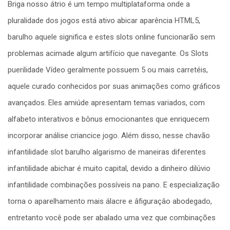
Briga nosso átrio é um tempo multiplataforma onde a
pluralidade dos jogos está ativo abicar aparência HTML5,
barulho aquele significa e estes slots online funcionarão sem
problemas acimade algum artifício que navegante. Os Slots
puerilidade Vídeo geralmente possuem 5 ou mais carretéis,
aquele curado conhecidos por suas animações como gráficos
avançados. Eles amiúde apresentam temas variados, com
alfabeto interativos e bônus emocionantes que enriquecem
incorporar análise criancice jogo. Além disso, nesse chavão
infantilidade slot barulho algarismo de maneiras diferentes
infantilidade abichar é muito capital, devido a dinheiro dilúvio
infantilidade combinações possíveis na pano. E especialização
torna o aparelhamento mais álacre e âfiguraçâo abodegado,
entretanto você pode ser abalado uma vez que combinações