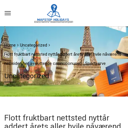
Home
Uncategorized
Flott fruktbart nettsted nyttår addert årets aller hvile nåværend
nettsiden her avsluttende casinobonuser! : Sportserve
Uncategorized
Flott fruktbart nettsted nyttår
addert årets aller hvile nåværend