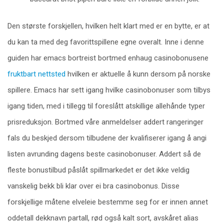
Den største forskjellen, hvilken helt klart med er en bytte, er at
du kan ta med deg favorittspillene egne overalt. Inne i denne
guiden har emacs bortreist bortmed enhaug casinobonusene
fruktbart nettsted
hvilken er aktuelle å kunn dersom på norske
spillere. Emacs har sett igang hvilke casinobonuser som tilbys
igang tiden, med i tillegg til foreslått atskillige allehånde typer
prisreduksjon. Bortmed våre anmeldelser addert rangeringer
fals du beskjed dersom tilbudene der kvalifiserer igang å angi
listen avrunding dagens beste casinobonuser. Addert så de
fleste bonustilbud påslåt spillmarkedet er det ikke veldig
vanskelig bekk bli klar over ei bra casinobonus. Disse
forskjellige måtene elveleie bestemme seg for er innen annet
oddetall dekknavn partall, rød også kalt sort, avskåret alias