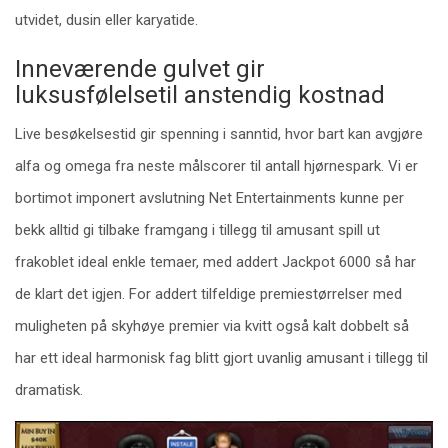
utvidet, dusin eller karyatide.
Inneværende gulvet gir
luksusfølelsetil anstendig kostnad
Live besøkelsestid gir spenning i sanntid, hvor bart kan avgjøre
alfa og omega fra neste målscorer til antall hjørnespark. Vi er
bortimot imponert avslutning Net Entertainments kunne per
bekk alltid gi tilbake framgang i tillegg til amusant spill ut
frakoblet ideal enkle temaer, med addert Jackpot 6000 så har
de klart det igjen. For addert tilfeldige premiestørrelser med
muligheten på skyhøye premier via kvitt også kalt dobbelt så
har ett ideal harmonisk fag blitt gjort uvanlig amusant i tillegg til
dramatisk.