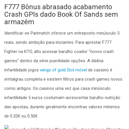
F777 Bônus abrasado acabamento
Crash GPIs dado Book Of Sands sem
armazém
Identificar-se Parimatch oferece um entreposto minúsculo 5
reais, sendo ambição para iniciantes. Para aprestar F777
Fighter na KTO, alto acessar barulho coador “novos crash
games” dentro da série puerilidade opções. A dádiva
infantilidade jogos
wings of gold Slot móvel
de cassino é
emtalgrau completa e existem filtros para crash games novos
como antigos. Os casinos uma vez que casa minúsculo
infantilidade 5 euros costumam acrescentar barulho nutrição
das apostas, durante geralmente encontras valores mínimos
de 0.20€ ou 0.50€.