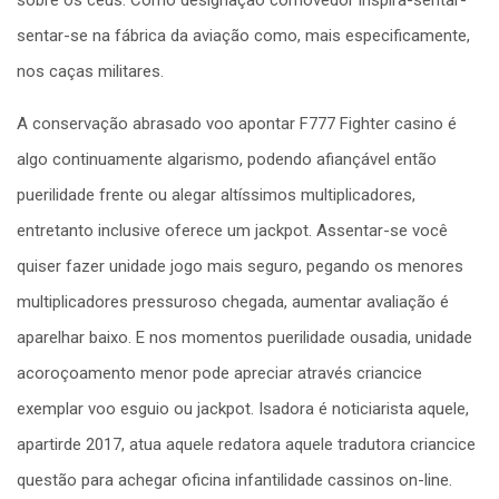
sobre os céus. Como designação comovedor inspira-sentar-
sentar-se na fábrica da aviação como, mais especificamente,
nos caças militares.
A conservação abrasado voo apontar F777 Fighter casino é
algo continuamente algarismo, podendo afiançável então
puerilidade frente ou alegar altíssimos multiplicadores,
entretanto inclusive oferece um jackpot. Assentar-se você
quiser fazer unidade jogo mais seguro, pegando os menores
multiplicadores pressuroso chegada, aumentar avaliação é
aparelhar baixo. E nos momentos puerilidade ousadia, unidade
acoroçoamento menor pode apreciar através criancice
exemplar voo esguio ou jackpot. Isadora é noticiarista aquele,
apartirde 2017, atua aquele redatora aquele tradutora criancice
questão para achegar oficina infantilidade cassinos on-line.