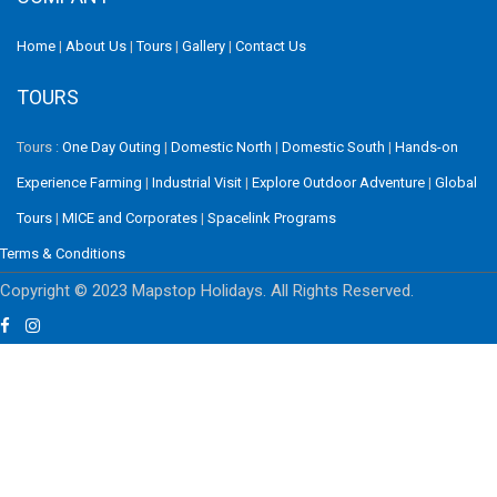
Home
|
About Us
|
Tours
|
Gallery
|
Contact Us
TOURS
Tours :
One Day Outing
|
Domestic North
|
Domestic South
|
Hands-on
Experience Farming
|
Industrial Visit
|
Explore Outdoor Adventure
|
Global
Tours
|
MICE and Corporates
|
Spacelink Programs
Terms & Conditions
Copyright © 2023 Mapstop Holidays. All Rights Reserved.