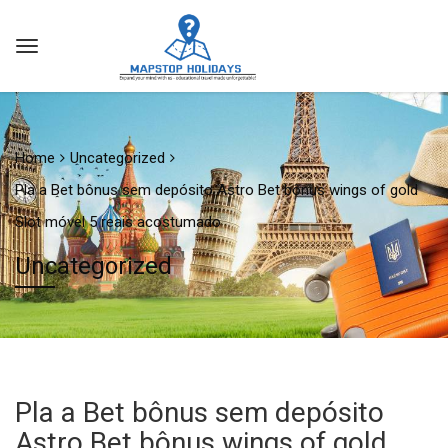
Home
Uncategorized
Pla a Bet bônus sem depósito Astro Bet bônus wings of gold
Slot móvel 5 reais acostumado
Uncategorized
Pla a Bet bônus sem depósito
Astro Bet bônus wings of gold