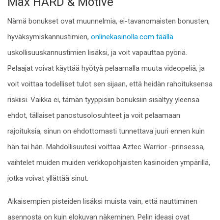
Max HARD & Motive
Nämä bonukset ovat muunnelmia, ei-tavanomaisten bonusten,
hyväksymiskannustimien,
onlinekasinolla.com täällä
uskollisuuskannustimien lisäksi, ja voit vapauttaa pyöriä.
Pelaajat voivat käyttää hyötyä pelaamalla muuta videopeliä, ja
voit voittaa todelliset tulot sen sijaan, että heidän rahoituksensa
riskiisi. Vaikka ei, tämän tyyppisiin bonuksiin sisältyy yleensä
ehdot, tällaiset panostusolosuhteet ja voit pelaamaan
rajoituksia, sinun on ehdottomasti tunnettava juuri ennen kuin
hän tai hän. Mahdollisuutesi voittaa Aztec Warrior -prinsessa,
vaihtelet muiden muiden verkkopohjaisten kasinoiden ympärillä,
jotka voivat yllättää sinut.
Aikaisempien pisteiden lisäksi muista vain, että nauttiminen
asennosta on kuin elokuvan näkeminen. Pelin ideasi ovat