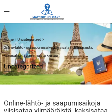
Home
Uncategorized
Online-lähtö- ja saapumisaikoja viisisataa ylimääräistä,
kaksisataa täysin ilmaista kiertää
Uncategorized
Online-lähtö- ja saapumisaikoja
viisisataa ylimääräistä, kaksisataa