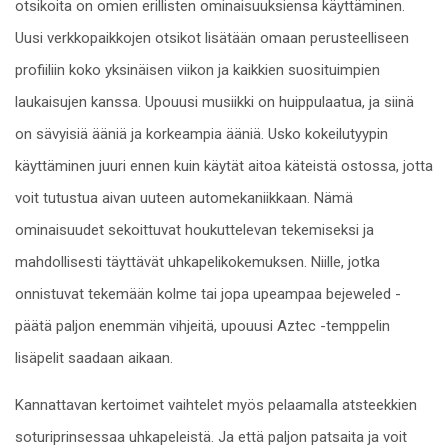
otsikoita on omien erillisten ominaisuuksiensa käyttäminen.
Uusi verkkopaikkojen otsikot lisätään omaan perusteelliseen
profiiliin koko yksinäisen viikon ja kaikkien suosituimpien
laukaisujen kanssa. Upouusi musiikki on huippulaatua, ja siinä
on sävyisiä ääniä ja korkeampia ääniä. Usko kokeilutyypin
käyttäminen juuri ennen kuin käytät aitoa käteistä ostossa, jotta
voit tutustua aivan uuteen automekaniikkaan. Nämä
ominaisuudet sekoittuvat houkuttelevan tekemiseksi ja
mahdollisesti täyttävät uhkapelikokemuksen. Niille, jotka
onnistuvat tekemään kolme tai jopa upeampaa bejeweled -
päätä paljon enemmän vihjeitä, upouusi Aztec -temppelin
lisäpelit saadaan aikaan.
Kannattavan kertoimet vaihtelet myös pelaamalla atsteekkien
soturiprinsessaa uhkapeleistä. Ja että paljon patsaita ja voit