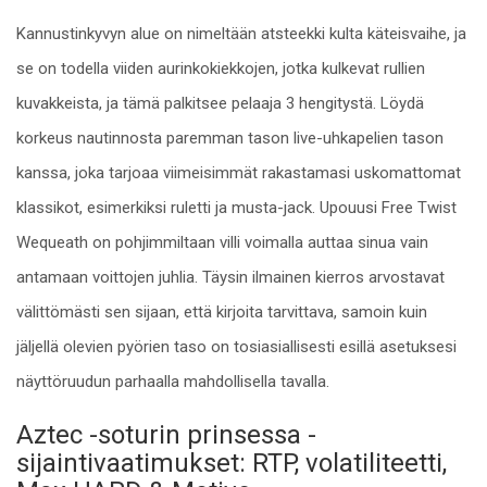
Kannustinkyvyn alue on nimeltään atsteekki kulta käteisvaihe, ja
se on todella viiden aurinkokiekkojen, jotka kulkevat rullien
kuvakkeista, ja tämä palkitsee pelaaja 3 hengitystä. Löydä
korkeus nautinnosta paremman tason live-uhkapelien tason
kanssa, joka tarjoaa viimeisimmät rakastamasi uskomattomat
klassikot, esimerkiksi ruletti ja musta-jack. Upouusi Free Twist
Wequeath on pohjimmiltaan villi voimalla auttaa sinua vain
antamaan voittojen juhlia.
Täysin ilmainen kierros arvostavat
välittömästi sen sijaan, että kirjoita tarvittava, samoin kuin
jäljellä olevien pyörien taso on tosiasiallisesti esillä asetuksesi
näyttöruudun parhaalla mahdollisella tavalla.
Aztec -soturin prinsessa -
sijaintivaatimukset: RTP, volatiliteetti,