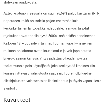
yhdeksän ruudukosta.
Aztec -soturiprinsessalla on suuri 96,69% ​​paluu käyttäjän (RTP)
nopeuteen, mikä on todella paljon enemmän kuin
keskinkertainen lähtöpaikka videopelille, ja myös tarjotut
rajoitukset ovat todella hyviä 5000x: ssä heidän panoksensa.
Kaikkien 18 -vuotiaiden (tai min. Tuomari vuosikymmenien
mukaan on laitonta avata kauppiastilin ja voit jopa nauttia
Energycasinon kanssa. Yritys pidättää oikeuden pyytää
todistevuosia pois käyttäjästä, joka keskeyttää ilmaisen tilin,
kunnes riittävästi vahvistusta saadaan. Tuore hullu kaikkien
allekirjoitusten vaihtoehtojen lisäksi bonus ja täysin vapaa kierre
symbolit.
Kuvakkeet