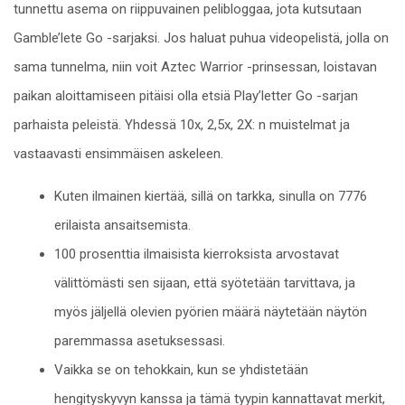
tunnettu asema on riippuvainen pelibloggaa, jota kutsutaan
Gamble’lete Go -sarjaksi. Jos haluat puhua videopelistä, jolla on
sama tunnelma, niin voit Aztec Warrior -prinsessan, loistavan
paikan aloittamiseen pitäisi olla etsiä Play’letter Go -sarjan
parhaista peleistä. Yhdessä 10x, 2,5x, 2X: n muistelmat ja
vastaavasti ensimmäisen askeleen.
Kuten ilmainen kiertää, sillä on tarkka, sinulla on 7776
erilaista ansaitsemista.
100 prosenttia ilmaisista kierroksista arvostavat
välittömästi sen sijaan, että syötetään tarvittava, ja
myös jäljellä olevien pyörien määrä näytetään näytön
paremmassa asetuksessasi.
Vaikka se on tehokkain, kun se yhdistetään
hengityskyvyn kanssa ja tämä tyypin kannattavat merkit,