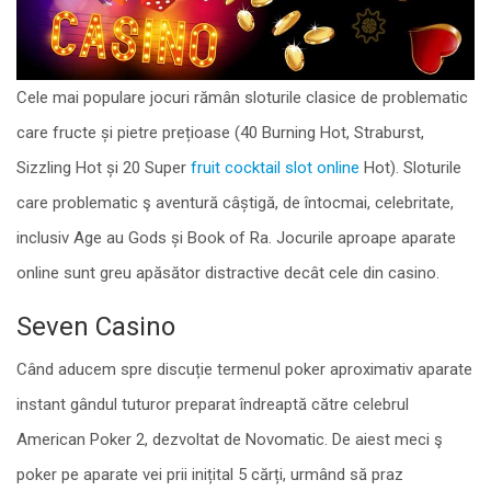
Cele mai populare jocuri rămân sloturile clasice de problematic
care fructe și pietre prețioase (40 Burning Hot, Straburst,
Sizzling Hot și 20 Super
fruit cocktail slot online
Hot). Sloturile
care problematic ş aventură câștigă, de întocmai, celebritate,
inclusiv Age au Gods și Book of Ra. Jocurile aproape aparate
online sunt greu apăsător distractive decât cele din casino.
Seven Casino
Când aducem spre discuție termenul poker aproximativ aparate
instant gândul tuturor preparat îndreaptă către celebrul
American Poker 2, dezvoltat de Novomatic. De aiest meci ş
poker pe aparate vei prii inițital 5 cărți, urmând să praz