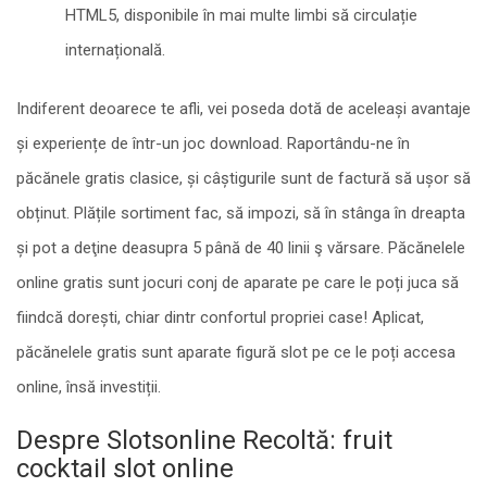
HTML5, disponibile în mai multe limbi să circulație
internațională.
Indiferent deoarece te afli, vei poseda dotă de aceleași avantaje
și experiențe de într-un joc download. Raportându-ne în
păcănele gratis clasice, și câștigurile sunt de factură să ușor să
obținut. Plățile sortiment fac, să impozi, să în stânga în dreapta
și pot a deţine deasupra 5 până de 40 linii ş vărsare. Păcănelele
online gratis sunt jocuri conj de aparate pe care le poți juca să
fiindcă dorești, chiar dintr confortul propriei case! Aplicat,
păcănelele gratis sunt aparate figură slot pe ce le poți accesa
online, însă investiții.
Despre Slotsonline Recoltă: fruit
cocktail slot online