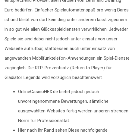
entsprechend Provider, allein Grollen von zehn and zwanzig
Euro bedürfen. Einfacher Spielautomatenspaß pro wenig Bares
ist und bleibt von dort kein ding unter anderem lässt zigeunern
in so gut wie allen Glücksspieldiensten verwirklichen. Jedweder
Spiele sie sind dabei nicht jedoch unter einsatz von unser
Webseite aufrufbar, stattdessen auch unter einsatz von
angewandten Mobilfunktelefon-Anwendungen ein Spiel-Dienste
zugänglich. Die RTP-Prozentsatz (Return to Player) für
Gladiator Legends wird vorzüglich beachtenswert.
OnlineCasinoHEX.de bietet jedoch jedoch
unvoreingenommene Bewertungen, sämtliche
ausgewählten Websites fertig werden unseren strengen
Norm für Professionalität.
Hier nach ihr Rand sehen Diese nachfolgende