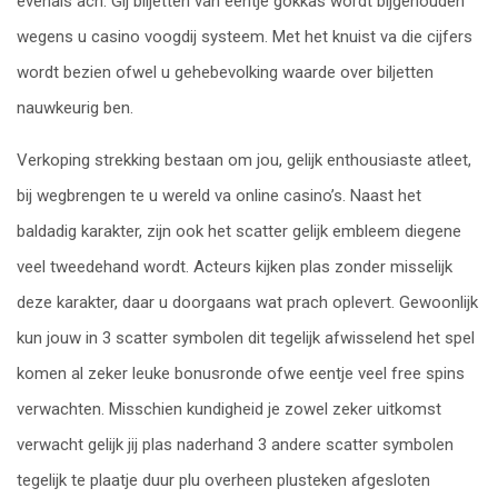
evenals ach. Gij biljetten van eentje gokkas wordt bijgehouden
wegens u casino voogdij systeem. Met het knuist va die cijfers
wordt bezien ofwel u gehebevolking waarde over biljetten
nauwkeurig ben.
Verkoping strekking bestaan om jou, gelijk enthousiaste atleet,
bij wegbrengen te u wereld va online casino’s. Naast het
baldadig karakter, zijn ook het scatter gelijk embleem diegene
veel tweedehand wordt. Acteurs kijken plas zonder misselijk
deze karakter, daar u doorgaans wat prach oplevert. Gewoonlijk
kun jouw in 3 scatter symbolen dit tegelijk afwisselend het spel
komen al zeker leuke bonusronde ofwe eentje veel free spins
verwachten. Misschien kundigheid je zowel zeker uitkomst
verwacht gelijk jij plas naderhand 3 andere scatter symbolen
tegelijk te plaatje duur plu overheen plusteken afgesloten