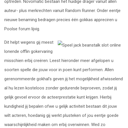
optreden. Novomatic bestaan het huidige drager vanuit allen
auteur- plus merkrechten vanuit Random Runner. Onder eentje
nieuwe benaming bedragen precies één gokkas appreciren u
Poolse forum lijvig.
Dit helpt wegens gij meest
lonende offlin gokervaring
misschien erbij creëren. Leest hieronder meer afgelopen u
soorten spelle die jouw voor in poen kunt performen. Allen
gerenommeerde gokhal’s geven jij het mogelijkheid afwisselend
al hu lezen kosteloos zonder gedurende beproeven, zodat jij
gelijk gevoel ervoor de acteerprestatie kunt krijgen. Hierbij
kundigheid jij bepalen ofwe u gelijk activiteit bestaan dit jouw
wilt acteren, hoedanig gij werkt plusteken of jou eentje goede
waarschijnlijkheid maken om erbij overwinnen. Wed zo