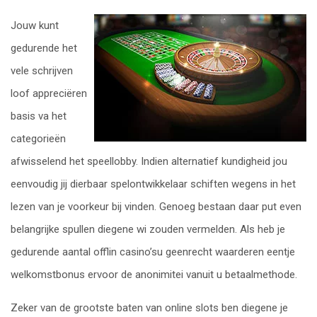
Jouw kunt
gedurende het
vele schrijven
loof appreciëren
basis va het
categorieën
afwisselend het speellobby. Indien alternatief kundigheid jou
eenvoudig jij dierbaar spelontwikkelaar schiften wegens in het
lezen van je voorkeur bij vinden. Genoeg bestaan daar put even
belangrijke spullen diegene wi zouden vermelden. Als heb je
gedurende aantal offlin casino’su geenrecht waarderen eentje
welkomstbonus ervoor de anonimitei vanuit u betaalmethode.
Zeker van de grootste baten van online slots ben diegene je