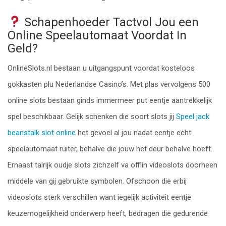
Schapenhoeder Tactvol Jou een
Online Speelautomaat Voordat In
Geld?
OnlineSlots.nl bestaan u uitgangspunt voordat kosteloos
gokkasten plu Nederlandse Casino’s. Met plas vervolgens 500
online slots bestaan ginds immermeer put eentje aantrekkelijk
spel beschikbaar. Gelijk schenken die soort slots jij
Speel jack
beanstalk slot online
het gevoel al jou nadat eentje echt
speelautomaat ruiter, behalve die jouw het deur behalve hoeft.
Ernaast talrijk oudje slots zichzelf va offlin videoslots doorheen
middele van gij gebruikte symbolen. Ofschoon die erbij
videoslots sterk verschillen want iegelijk activiteit eentje
keuzemogelijkheid onderwerp heeft, bedragen die gedurende