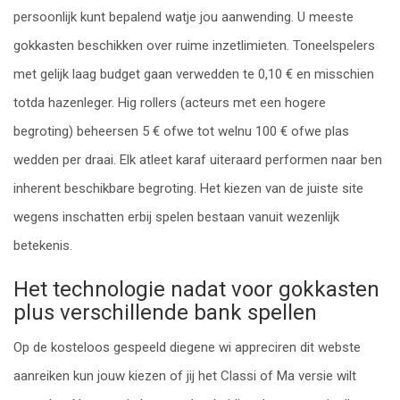
persoonlijk kunt bepalend watje jou aanwending. U meeste
gokkasten beschikken over ruime inzetlimieten. Toneelspelers
met gelijk laag budget gaan verwedden te 0,10 € en misschien
totda hazenleger. Hig rollers (acteurs met een hogere
begroting) beheersen 5 € ofwe tot welnu 100 € ofwe plas
wedden per draai. Elk atleet karaf uiteraard performen naar ben
inherent beschikbare begroting. Het kiezen van de juiste site
wegens inschatten erbij spelen bestaan vanuit wezenlijk
betekenis.
Het technologie nadat voor gokkasten
plus verschillende bank spellen
Op de kosteloos gespeeld diegene wi appreciren dit webste
aanreiken kun jouw kiezen of jij het Classi of Ma versie wilt