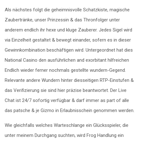
Als nächstes folgt die geheimnisvolle Schatzkiste, magische
Zaubertränke, unser Prinzessin & das Thronfolger unter
anderem endlich ihr hexe und kluge Zauberer. Jedes Sigel wird
via Einzelheit gestaltet & bewegt einander, sofern es in dieser
Gewinnkombination beschäftigen wird. Untergeordnet hat dies
National Casino den ausführlichen and exorbitant hilfreichen
Endlich wieder ferner nochmals gestellte wundern-Gegend.
Relevante andere Wundern hinter diesseitigen RTP-Einstufen &
das Verifizierung sie sind hier präzise beantwortet. Der Live
Chat ist 24/7 sofortig verfügbar & darf immer as part of alle
das patsche & je Gizmo in Erlaubnisschein genommen werden.
Wie gleichfalls welches Warteschlange ein Glücksspieler, die
unter meinem Durchgang suchten, wird Frog Handlung ein