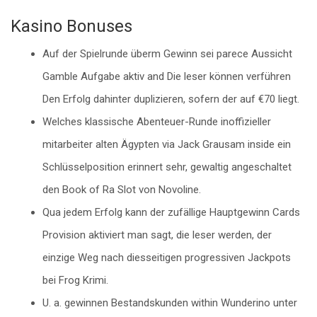
Kasino Bonuses
Auf der Spielrunde überm Gewinn sei parece Aussicht
Gamble Aufgabe aktiv and Die leser können verführen
Den Erfolg dahinter duplizieren, sofern der auf €70 liegt.
Welches klassische Abenteuer-Runde inoffizieller
mitarbeiter alten Ägypten via Jack Grausam inside ein
Schlüsselposition erinnert sehr, gewaltig angeschaltet
den Book of Ra Slot von Novoline.
Qua jedem Erfolg kann der zufällige Hauptgewinn Cards
Provision aktiviert man sagt, die leser werden, der
einzige Weg nach diesseitigen progressiven Jackpots
bei Frog Krimi.
U. a. gewinnen Bestandskunden within Wunderino unter