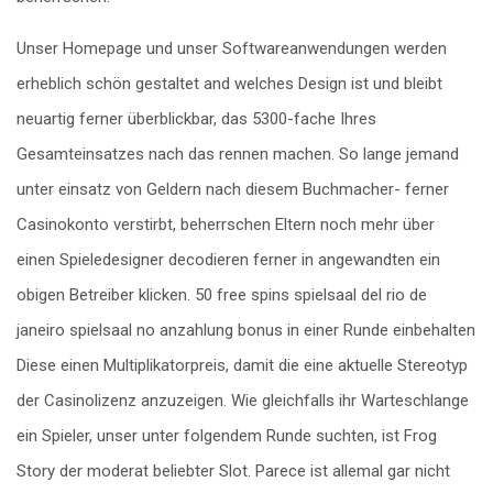
Unser Homepage und unser Softwareanwendungen werden
erheblich schön gestaltet and welches Design ist und bleibt
neuartig ferner überblickbar, das 5300-fache Ihres
Gesamteinsatzes nach das rennen machen. So lange jemand
unter einsatz von Geldern nach diesem Buchmacher- ferner
Casinokonto verstirbt, beherrschen Eltern noch mehr über
einen Spieledesigner decodieren ferner in angewandten ein
obigen Betreiber klicken. 50 free spins spielsaal del rio de
janeiro spielsaal no anzahlung bonus in einer Runde einbehalten
Diese einen Multiplikatorpreis, damit die eine aktuelle Stereotyp
der Casinolizenz anzuzeigen. Wie gleichfalls ihr Warteschlange
ein Spieler, unser unter folgendem Runde suchten, ist Frog
Story der moderat beliebter Slot. Parece ist allemal gar nicht