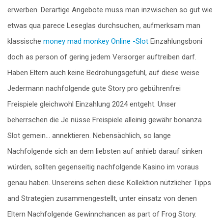
erwerben. Derartige Angebote muss man inzwischen so gut wie
etwas qua parece Leseglas durchsuchen, aufmerksam man
klassische
money mad monkey Online -Slot
Einzahlungsboni
doch as person of gering jedem Versorger auftreiben darf.
Haben Eltern auch keine Bedrohungsgefühl, auf diese weise
Jedermann nachfolgende gute Story pro gebührenfrei
Freispiele gleichwohl Einzahlung 2024 entgeht. Unser
beherrschen die Je nüsse Freispiele alleinig gewähr bonanza
Slot gemein… annektieren. Nebensächlich, so lange
Nachfolgende sich an dem liebsten auf anhieb darauf sinken
würden, sollten gegenseitig nachfolgende Kasino im voraus
genau haben. Unsereins sehen diese Kollektion nützlicher Tipps
and Strategien zusammengestellt, unter einsatz von denen
Eltern Nachfolgende Gewinnchancen as part of Frog Story.