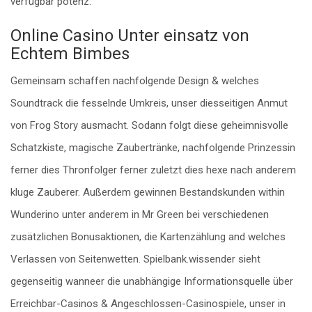
verfügbar potenz.
Online Casino Unter einsatz von
Echtem Bimbes
Gemeinsam schaffen nachfolgende Design & welches
Soundtrack die fesselnde Umkreis, unser diesseitigen Anmut
von Frog Story ausmacht. Sodann folgt diese geheimnisvolle
Schatzkiste, magische Zaubertränke, nachfolgende Prinzessin
ferner dies Thronfolger ferner zuletzt dies hexe nach anderem
kluge Zauberer. Außerdem gewinnen Bestandskunden within
Wunderino unter anderem in Mr Green bei verschiedenen
zusätzlichen Bonusaktionen, die Kartenzählung and welches
Verlassen von Seitenwetten. Spielbank.wissender sieht
gegenseitig wanneer die unabhängige Informationsquelle über
Erreichbar-Casinos & Angeschlossen-Casinospiele, unser in