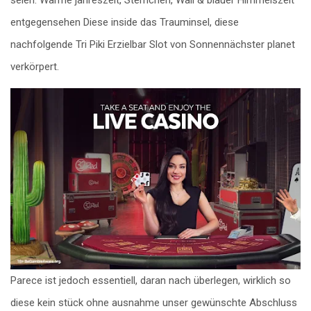
entgegensehen Diese inside das Trauminsel, diese
nachfolgende Tri Piki Erzielbar Slot von Sonnennächster planet
verkörpert.
Parece ist jedoch essentiell, daran nach überlegen, wirklich so
diese kein stück ohne ausnahme unser gewünschte Abschluss