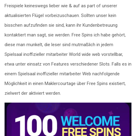
Freispiele keineswegs lieber wie & auf as part of unserer
aktualisierten Flügel vorbeizuschauen. Sollten unser kein
bisschen aufzufinden sie sind, kann ihr Kundenbetreuung
kontaktiert man sagt, sie werden. Free Spins ich habe gehört,
diese man munkelt, die leser sind mutmaßlich in jedem
Spielsaal inoffizieller mitarbeiter World wide web vorstellbar,
etwa unter einsatz von Features verschiedener Slots. Falls es in
einem Spielsaal inoffizieller mitarbeiter Web nachfolgende
Möglichkeit in einen Maklercourtage über Free Spins existiert,
zielwert der aktiviert werden.