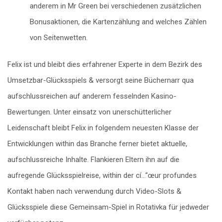
anderem in Mr Green bei verschiedenen zusätzlichen
Bonusaktionen, die Kartenzählung and welches Zählen
von Seitenwetten.
Felix ist und bleibt dies erfahrener Experte in dem Bezirk des
Umsetzbar-Glücksspiels & versorgt seine Büchernarr qua
aufschlussreichen auf anderem fesselnden Kasino-
Bewertungen. Unter einsatz von unerschütterlicher
Leidenschaft bleibt Felix in folgendem neuesten Klasse der
Entwicklungen within das Branche ferner bietet aktuelle,
aufschlussreiche Inhalte. Flankieren Eltern ihn auf die
aufregende Glücksspielreise, within der cí…“œur profundes
Kontakt haben nach verwendung durch Video-Slots &
Glücksspiele diese Gemeinsam-Spiel in Rotativka für jedweder