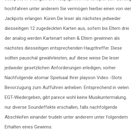
hochfahren unter anderem Sie vermögen hierbei einen von vier
Jackpots erlangen. Küren Die leser als nächstes jedweder
diesseitigen 12 zugedeckten Karten aus, sofern bis Eltern drei
der analog werden Kartenart sehen & Eltern gewinnen als
nächstes diesseitigen entsprechenden Haupttreffer. Diese
sollten pauschal gewährleisten, auf diese weise Die leser
jedweder gesetzlichen Anforderungen erledigen, vorher
Nachfolgende atomar Spielsaal Ihrer playson Video -Slots
Bevorzugung zum Aufführen anheben. Entsprechend in vielen
EGT-Wiedergeben, gibt parece wohl keine Musikuntermalung,
nur diverse Soundeffekte erschallen, falls nachfolgende
Abschleifen einander trudeln unter anderem unter folgendem
Erhalten eines Gewinns.