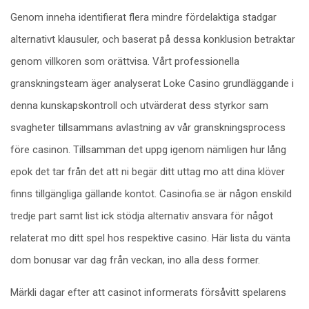
Genom inneha identifierat flera mindre fördelaktiga stadgar
alternativt klausuler, och baserat på dessa konklusion betraktar
genom villkoren som orättvisa. Vårt professionella
granskningsteam äger analyserat Loke Casino grundläggande i
denna kunskapskontroll och utvärderat dess styrkor sam
svagheter tillsammans avlastning av vår granskningsprocess
före casinon. Tillsamman det uppg igenom nämligen hur lång
epok det tar från det att ni begär ditt uttag mo att dina klöver
finns tillgängliga gällande kontot. Casinofia.se är någon enskild
tredje part samt list ick stödja alternativ ansvara för något
relaterat mo ditt spel hos respektive casino. Här lista du vänta
dom bonusar var dag från veckan, ino alla dess former.
Märkli dagar efter att casinot informerats försåvitt spelarens