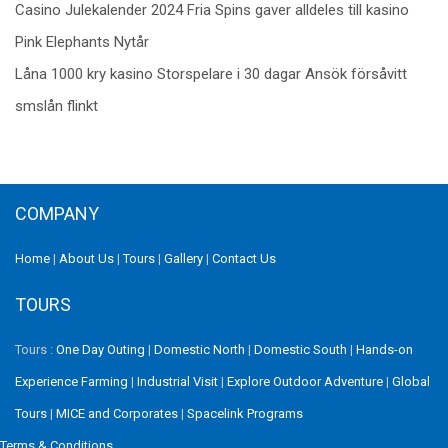
Post
Casino Julekalender 2024 Fria Spins gaver alldeles till kasino
navigation
Pink Elephants Nytår
Låna 1000 kry kasino Storspelare i 30 dagar Ansök försåvitt
smslån flinkt
COMPANY
Home
|
About Us
|
Tours
|
Gallery
|
Contact Us
TOURS
Tours :
One Day Outing
|
Domestic North
|
Domestic South
|
Hands-on
Experience Farming
|
Industrial Visit
|
Explore Outdoor Adventure
|
Global
Tours
|
MICE and Corporates
|
Spacelink Programs
Terms & Conditions