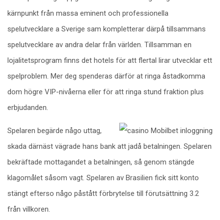
kärnpunkt från massa eminent och professionella
spelutvecklare a Sverige sam kompletterar därpå tillsammans
spelutvecklare av andra delar från världen. Tillsamman en
lojalitetsprogram finns det hotels för att flertal lirar utvecklar ett
spelproblem. Mer deg spenderas därför at ringa åstadkomma
dom högre VIP-nivåerna eller för att ringa stund fraktion plus
erbjudanden.
Spelaren begärde någo uttag,
skada därnäst vägrade hans bank att jadå betalningen. Spelaren
bekräftade mottagandet a betalningen, så genom stängde
klagomålet såsom vagt. Spelaren av Brasilien fick sitt konto
stängt efterso någo påstått förbrytelse till förutsättning 3.2
från villkoren.