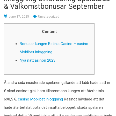
& Välkomstbonusar September
June 17, 2025
Uncategorized
Content
Bonusar kungen Betinia Casino – casino
Mobilbet inloggning
Nya nätcasinon 2023
Å andra sida insisterade spelaren gällande att labb hade satt in
€ skad casinot gick bara tillsammans kungen att återbetala
690,5 €.
casino Mobilbet inloggning
Kasinot hävdade att det
hade återbetalat bota det insatta beloppet, skada spelaren
bestred detta. Vi upptäckte att ett a spelarens insättningar hade