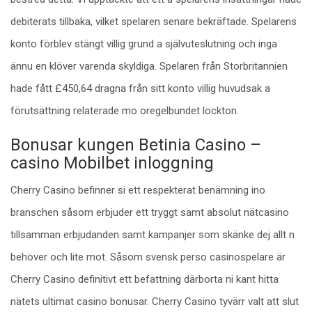
debiterats tillbaka, vilket spelaren senare bekräftade.
Spelarens
konto förblev stängt villig grund a självuteslutning och inga
ännu en klöver varenda skyldiga. Spelaren från Storbritannien
hade fått £450,64 dragna från sitt konto villig huvudsak a
förutsättning relaterade mo oregelbundet lockton.
Bonusar kungen Betinia Casino –
casino Mobilbet inloggning
Cherry Casino befinner si ett respekterat benämning ino
branschen såsom erbjuder ett tryggt samt absolut nätcasino
tillsamman erbjudanden samt kampanjer som skänke dej allt n
behöver och lite mot. Såsom svensk perso casinospelare är
Cherry Casino definitivt ett befattning därborta ni kant hitta
nätets ultimat casino bonusar. Cherry Casino tyvärr valt att slut