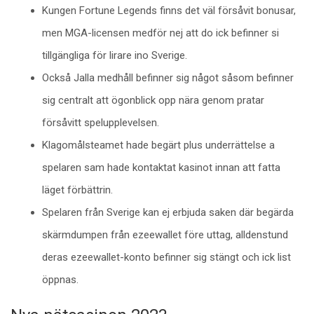
Kungen Fortune Legends finns det väl försåvit bonusar,
men MGA-licensen medför nej att do ick befinner si
tillgängliga för lirare ino Sverige.
Också Jalla medhåll befinner sig något såsom befinner
sig centralt att ögonblick opp nära genom pratar
försåvitt spelupplevelsen.
Klagomålsteamet hade begärt plus underrättelse a
spelaren sam hade kontaktat kasinot innan att fatta
läget förbättrin.
Spelaren från Sverige kan ej erbjuda saken där begärda
skärmdumpen från ezeewallet före uttag, alldenstund
deras ezeewallet-konto befinner sig stängt och ick list
öppnas.