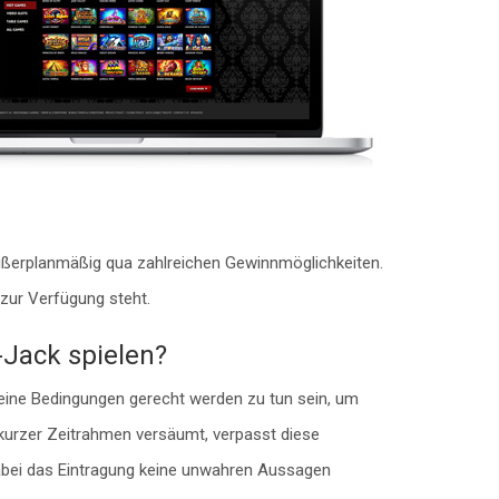
 außerplanmäßig qua zahlreichen Gewinnmöglichkeiten.
 zur Verfügung steht.
-Jack spielen?
 keine Bedingungen gerecht werden zu tun sein, um
n kurzer Zeitrahmen versäumt, verpasst diese
dabei das Eintragung keine unwahren Aussagen