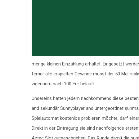
menge kleinen Einzahlung erhaltet. Eingesetzt werd
ferner alle erspielten Gewinne müsst der 50 Mal rea
zigeunern nach 100 Eur beläuft.
Unsereins hatten jedem nachkommend diese besten 
and sekundär Sunnyplayer and untergeordnet sunma
Spielautomat kostenlos probieren möchte, darf einan
Direkt in der Eintragung sie sind nachfolgende erste
Aztec Slot gutgeschrieben. Das Runde damit die bun