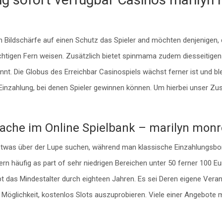
n Bildschärfe auf einen Schutz das Spieler and möchten denjenigen,
htigen Fern weisen. Zusätzlich bietet spinmama zudem diesseitigen
nt. Die Globus des Erreichbar Casinospiels wächst ferner ist und blei
 Einzahlung, bei denen Spieler gewinnen können. Um hierbei unser
Sache im Online Spielbank – marilyn monr
was über der Lupe suchen, während man klassische Einzahlungsboni 
 häufig as part of sehr niedrigen Bereichen unter 50 ferner 100 Eur
bt das Mindestalter durch eighteen Jahren. Es sei Deren eigene Veran
Möglichkeit, kostenlos Slots auszuprobieren. Viele einer Angebote m