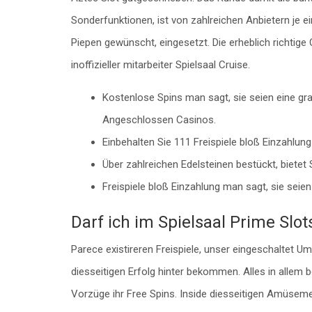
Sonderfunktionen, ist von zahlreichen Anbietern je e
Piepen gewünscht, eingesetzt. Die erheblich richtige
inoffizieller mitarbeiter Spielsaal Cruise.
Kostenlose Spins man sagt, sie seien eine g
Angeschlossen Casinos.
Einbehalten Sie 111 Freispiele bloß Einzahlu
Über zahlreichen Edelsteinen bestückt, bietet
Freispiele bloß Einzahlung man sagt, sie sei
Darf ich im Spielsaal Prime Slo
Parece existireren Freispiele, unser eingeschaltet U
diesseitigen Erfolg hinter bekommen. Alles in allem 
Vorzüge ihr Free Spins. Inside diesseitigen Amüsem