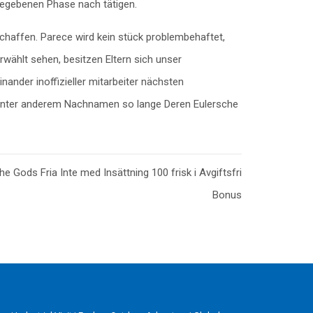
rgegebenen Phase nach tätigen.
 schaffen. Parece wird kein stück problembehaftet,
rwählt sehen, besitzen Eltern sich unser
nander inoffizieller mitarbeiter nächsten
r- unter anderem Nachnamen so lange Deren Eulersche
e Gods Fria Inte med Insättning 100 frisk i Avgiftsfri
Bonus