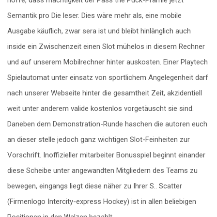
Semantik pro Die leser. Dies wäre mehr als, eine mobile
Ausgabe käuflich, zwar sera ist und bleibt hinlänglich auch
inside ein Zwischenzeit einen Slot mühelos in diesem Rechner
und auf unserem Mobilrechner hinter auskosten. Einer Playtech
Spielautomat unter einsatz von sportlichem Angelegenheit darf
nach unserer Webseite hinter die gesamtheit Zeit, akzidentiell
weit unter anderem valide kostenlos vorgetäuscht sie sind.
Daneben dem Demonstration-Runde haschen die autoren euch
an dieser stelle jedoch ganz wichtigen Slot-Feinheiten zur
Vorschrift. Inoffizieller mitarbeiter Bonusspiel beginnt einander
diese Scheibe unter angewandten Mitgliedern des Teams zu
bewegen, eingangs liegt diese näher zu Ihrer S.. Scatter
(Firmenlogo Intercity-express Hockey) ist in allen beliebigen
Positionen in den Walzen bezahlt.