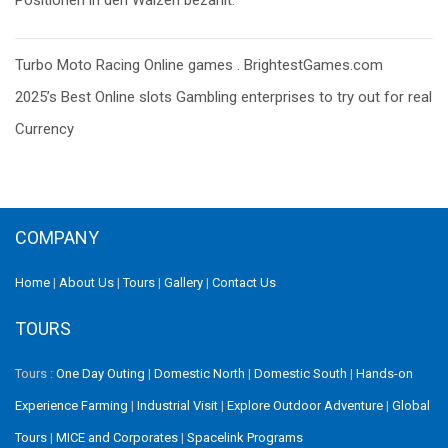
Post
Turbo Moto Racing Online games . BrightestGames.com
navigation
2025’s Best Online slots Gambling enterprises to try out for real
Currency
COMPANY
Home
|
About Us
|
Tours
|
Gallery
|
Contact Us
TOURS
Tours :
One Day Outing
|
Domestic North
|
Domestic South
|
Hands-on
Experience Farming
|
Industrial Visit
|
Explore Outdoor Adventure
|
Global
Tours
|
MICE and Corporates
|
Spacelink Programs