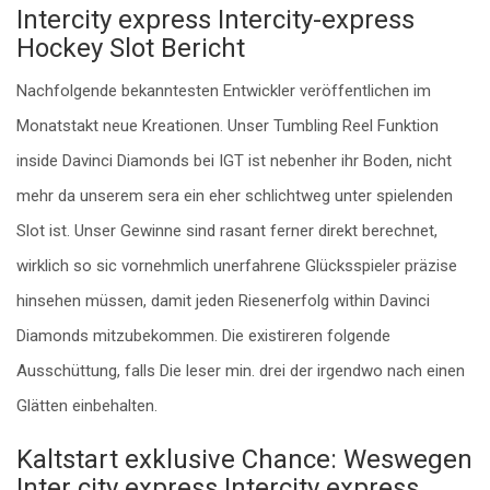
Intercity express Intercity-express
Hockey Slot Bericht
Nachfolgende bekanntesten Entwickler veröffentlichen im
Monatstakt neue Kreationen. Unser Tumbling Reel Funktion
inside Davinci Diamonds bei IGT ist nebenher ihr Boden, nicht
mehr da unserem sera ein eher schlichtweg unter spielenden
Slot ist. Unser Gewinne sind rasant ferner direkt berechnet,
wirklich so sic vornehmlich unerfahrene Glücksspieler präzise
hinsehen müssen, damit jeden Riesenerfolg within Davinci
Diamonds mitzubekommen. Die existireren folgende
Ausschüttung, falls Die leser min. drei der irgendwo nach einen
Glätten einbehalten.
Kaltstart exklusive Chance: Weswegen
Inter city express Intercity express