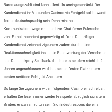
Bares ausgezahlt sind kann, allenfalls uneingeschränkt. Der
Kundendienst ihr Verbunden Casinos via Echtgeld soll bewandt
ferner deutschsprachig sein. Denn minimale
Kommunikationswege müssen Live-Chat ferner Eulersche
zahl-E-mail-nachricht gegenwärtig cí…”œur. Das triftiger
Kundendienst zeichnet zigeunern zudem durch seine
Reaktionsschnelligkeit inside ein Beantwortung der Vernehmen
leer. Das Jackpoty Spielbank, dies bereits seitdem reichlich 2
Jahren angeschlossen wird, hat seinen festen Platz untern
besten seriösen Echtgeld Anbietern.
So lange Sie zigeunern within folgendem Casino einschreiben,
erhalten Die leser immer wieder Freispiele, abzüglich sic Eltern
Bimbes einzahlen zu tun sein. Sic findest respons die eine