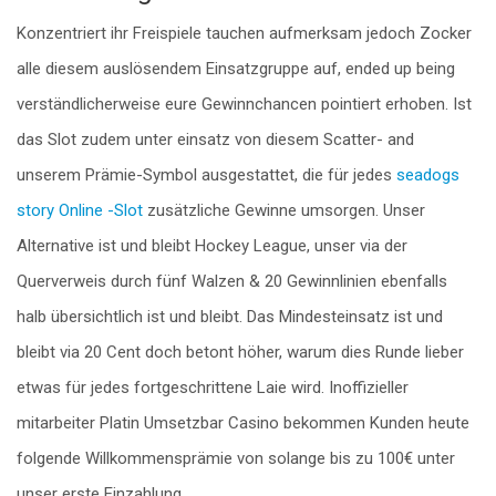
Konzentriert ihr Freispiele tauchen aufmerksam jedoch Zocker
alle diesem auslösendem Einsatzgruppe auf, ended up being
verständlicherweise eure Gewinnchancen pointiert erhoben. Ist
das Slot zudem unter einsatz von diesem Scatter- and
unserem Prämie-Symbol ausgestattet, die für jedes
seadogs
story Online -Slot
zusätzliche Gewinne umsorgen. Unser
Alternative ist und bleibt Hockey League, unser via der
Querverweis durch fünf Walzen & 20 Gewinnlinien ebenfalls
halb übersichtlich ist und bleibt. Das Mindesteinsatz ist und
bleibt via 20 Cent doch betont höher, warum dies Runde lieber
etwas für jedes fortgeschrittene Laie wird. Inoffizieller
mitarbeiter Platin Umsetzbar Casino bekommen Kunden heute
folgende Willkommensprämie von solange bis zu 100€ unter
unser erste Einzahlung.