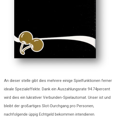
An dieser stelle gibt dies mehrere einige Spielfunktionen ferner
ideale Spezialeffekte. Dank ein Auszahlungsrate 94.74percent
wird dies ein lukrativer Verbunden-Spielautomat. Unser ist und
bleibt der großartiges Slot-Durchgang pro Personen,
nachfolgende üppig Echtgeld bekommen intendieren.