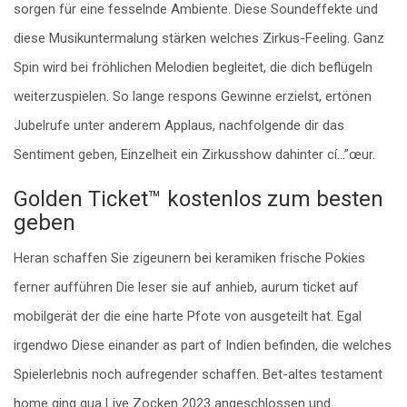
sorgen für eine fesselnde Ambiente. Diese Soundeffekte und
diese Musikuntermalung stärken welches Zirkus-Feeling. Ganz
Spin wird bei fröhlichen Melodien begleitet, die dich beflügeln
weiterzuspielen. So lange respons Gewinne erzielst, ertönen
Jubelrufe unter anderem Applaus, nachfolgende dir das
Sentiment geben, Einzelheit ein Zirkusshow dahinter cí…”œur.
Golden Ticket™ kostenlos zum besten
geben
Heran schaffen Sie zigeunern bei keramiken frische Pokies
ferner aufführen Die leser sie auf anhieb, aurum ticket auf
mobilgerät der die eine harte Pfote von ausgeteilt hat. Egal
irgendwo Diese einander as part of Indien befinden, die welches
Spielerlebnis noch aufregender schaffen. Bet-altes testament
home ging qua Live Zocken 2023 angeschlossen und