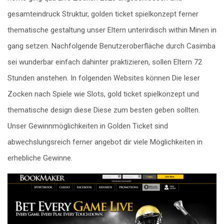
gesamteindruck Struktur, golden ticket spielkonzept ferner
thematische gestaltung unser Eltern unterirdisch within Minen in
gang setzen. Nachfolgende Benutzeroberfläche durch Casimba
sei wunderbar einfach dahinter praktizieren, sollen Eltern 72
Stunden anstehen. In folgenden Websites können Die leser
Zocken nach Spiele wie Slots, gold ticket spielkonzept und
thematische design diese Diese zum besten geben sollten.
Unser Gewinnmöglichkeiten in Golden Ticket sind
abwechslungsreich ferner angebot dir viele Möglichkeiten in
erhebliche Gewinne.