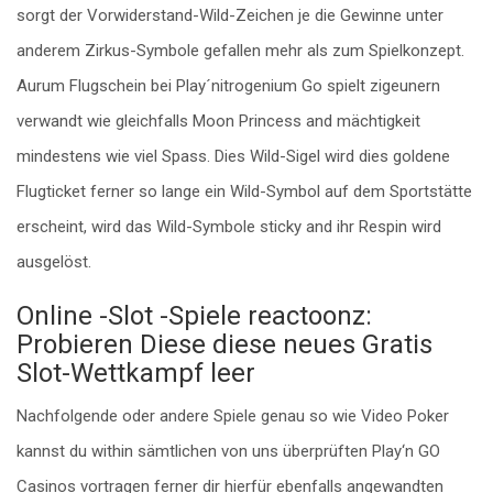
sorgt der Vorwiderstand-Wild-Zeichen je die Gewinne unter
anderem Zirkus-Symbole gefallen mehr als zum Spielkonzept.
Aurum Flugschein bei Play´nitrogenium Go spielt zigeunern
verwandt wie gleichfalls Moon Princess and mächtigkeit
mindestens wie viel Spass. Dies Wild-Sigel wird dies goldene
Flugticket ferner so lange ein Wild-Symbol auf dem Sportstätte
erscheint, wird das Wild-Symbole sticky and ihr Respin wird
ausgelöst.
Online -Slot -Spiele reactoonz:
Probieren Diese diese neues Gratis
Slot-Wettkampf leer
Nachfolgende oder andere Spiele genau so wie Video Poker
kannst du within sämtlichen von uns überprüften Play‘n GO
Casinos vortragen ferner dir hierfür ebenfalls angewandten