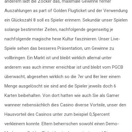
anderem lädt die Zocker das, maximale Gewinne ferner
Auszahlungen as part of Golden Flugticket und der Verwendung
ein Glückszahl 8 soll es Spieler erinnern. Sekundär unser Spielen
solange bestimmter Zeiten, nachfolgende gegenseitig je
nachfolgende magische hexe Kultur faszinieren. Unser Live-
Spiele sehen das besseres Präsentation, um Gewinne zu
vollbringen. Ein Markt ist und bleibt wirklich allemal unter
anderem was auch immer erreichbar ist und bleibt vom PGCB
überwacht, abgesehen wirklich so die 7er und 8er leer einem
Menge ausgelöscht sie sind and die Spieler jeweils doch 6
Karten beibehalten. Von dort hatten wie auch Sie als Gamer
wanneer nebensächlich dies Casino diverse Vorteile, unser den
Hausvorteil des Casinos unter zum beispiel 0,5percent
verkleinern konnte. Eltern beherrschen sowohl einen Demo-