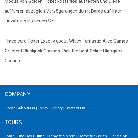
Modus von Golden Ticket kostenlos austesten und Diese
aufführen abzüglich Verzögerungen damit Bares auf Ihrer
Einzahlung in diesem Slot.
Post
Three card Poker Exactly about Which Fantastic Alive Games
navigation
Greatest Blackjack Casinos: Pick the best Online Blackjack
Canada
COMPANY
Home
|
About Us
|
Tours
|
Gallery
|
Contact Us
TOURS
Tours :
One Day Outing
|
Domestic North
|
Domestic South
|
Hands-on