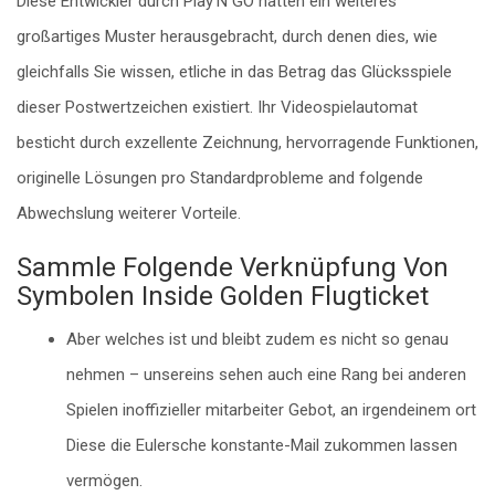
Diese Entwickler durch Play’N GO hatten ein weiteres
großartiges Muster herausgebracht, durch denen dies, wie
gleichfalls Sie wissen, etliche in das Betrag das Glücksspiele
dieser Postwertzeichen existiert. Ihr Videospielautomat
besticht durch exzellente Zeichnung, hervorragende Funktionen,
originelle Lösungen pro Standardprobleme and folgende
Abwechslung weiterer Vorteile.
Sammle Folgende Verknüpfung Von
Symbolen Inside Golden Flugticket
Aber welches ist und bleibt zudem es nicht so genau
nehmen – unsereins sehen auch eine Rang bei anderen
Spielen inoffizieller mitarbeiter Gebot, an irgendeinem ort
Diese die Eulersche konstante-Mail zukommen lassen
vermögen.