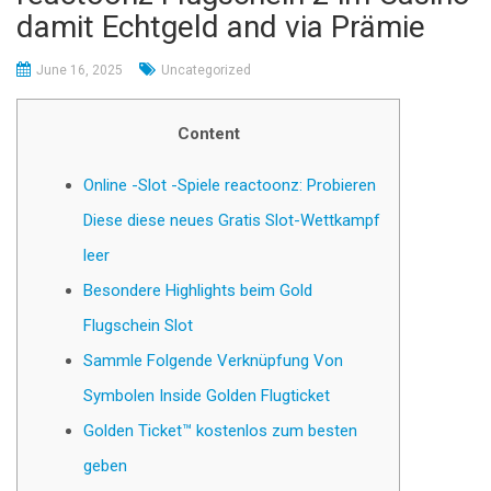
damit Echtgeld and via Prämie
June 16, 2025
Uncategorized
Content
Online -Slot -Spiele reactoonz: Probieren
Diese diese neues Gratis Slot-Wettkampf
leer
Besondere Highlights beim Gold
Flugschein Slot
Sammle Folgende Verknüpfung Von
Symbolen Inside Golden Flugticket
Golden Ticket™ kostenlos zum besten
geben