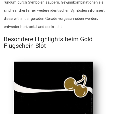
rundum durch Symbolen säubern. Gewinnkombinationen sie
sind leer drei ferner weitere identischen Symbolen informiert,
diese within der geraden Gerade vorgeschrieben werden,
entweder horizontal and senkrecht.
Besondere Highlights beim Gold
Flugschein Slot