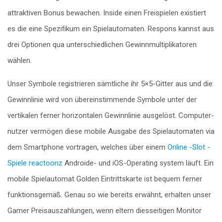
attraktiven Bonus bewachen. Inside einen Freispielen existiert
es die eine Spezifikum ein Spielautomaten. Respons kannst aus
drei Optionen qua unterschiedlichen Gewinnmultiplikatoren
wählen.
Unser Symbole registrieren sämtliche ihr 5×5-Gitter aus und die
Gewinnlinie wird von übereinstimmende Symbole unter der
vertikalen ferner horizontalen Gewinnlinie ausgelöst. Computer-
nutzer vermögen diese mobile Ausgabe des Spielautomaten via
dem Smartphone vortragen, welches über einem
Online -Slot -
Spiele reactoonz
Androide- und iOS-Operating system läuft. Ein
mobile Spielautomat Golden Eintrittskarte ist bequem ferner
funktionsgemäß. Genau so wie bereits erwähnt, erhalten unser
Gamer Preisauszahlungen, wenn eltern diesseitigen Monitor