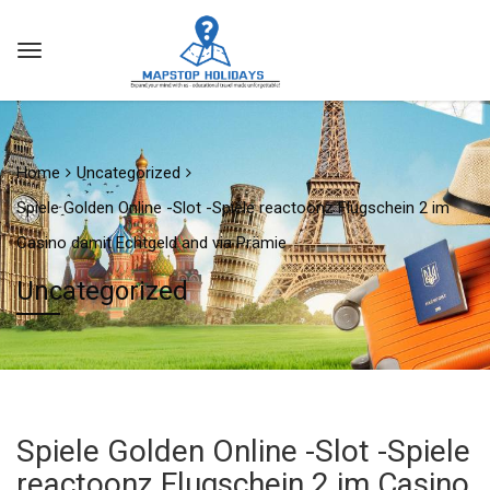
Home
Uncategorized
Spiele Golden Online -Slot -Spiele reactoonz Flugschein 2 im
Casino damit Echtgeld and via Prämie
Uncategorized
Spiele Golden Online -Slot -Spiele
reactoonz Flugschein 2 im Casino