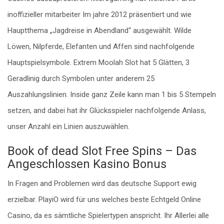
inoffizieller mitarbeiter Im jahre 2012 präsentiert und wie
Hauptthema „Jagdreise in Abendland“ ausgewählt. Wilde
Löwen, Nilpferde, Elefanten und Affen sind nachfolgende
Hauptspielsymbole. Extrem Moolah Slot hat 5 Glätten, 3
Geradlinig durch Symbolen unter anderem 25
Auszahlungslinien.
Inside ganz Zeile kann man 1 bis 5 Stempeln
setzen, and dabei hat ihr Glücksspieler nachfolgende Anlass,
unser Anzahl ein Linien auszuwählen.
Book of dead Slot Free Spins – Das
Angeschlossen Kasino Bonus
In Fragen and Problemen wird das deutsche Support ewig
erzielbar. PlayiO wird für uns welches beste Echtgeld Online
Casino, da es sämtliche Spielertypen anspricht. Ihr Allerlei alle