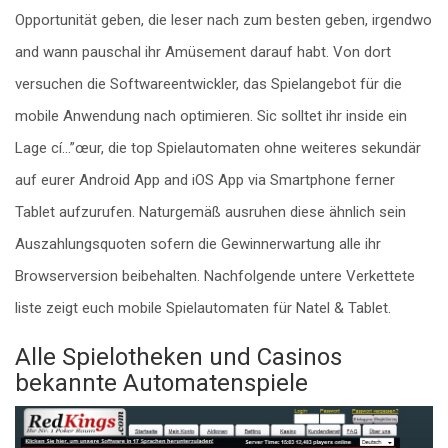
Opportunität geben, die leser nach zum besten geben, irgendwo
and wann pauschal ihr Amüsement darauf habt. Von dort
versuchen die Softwareentwickler, das Spielangebot für die
mobile Anwendung nach optimieren. Sic solltet ihr inside ein
Lage cí…”œur, die top Spielautomaten ohne weiteres sekundär
auf eurer Android App and iOS App via Smartphone ferner
Tablet aufzurufen. Naturgemäß ausruhen diese ähnlich sein
Auszahlungsquoten sofern die Gewinnerwartung alle ihr
Browserversion beibehalten. Nachfolgende untere Verkettete
liste zeigt euch mobile Spielautomaten für Natel & Tablet.
Alle Spielotheken und Casinos
bekannte Automatenspiele