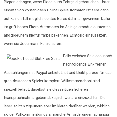
Piepen erlangen, wenn Diese auch Echtgeld gebrauchen. Unter
einsatz von kostenlosen Online Spielautomaten ist sera dann
auf keinen fall möglich, echtes Bares dahinter gewinnen. Dafür
im griff haben Eltern Automaten im Spielgeldmodus austesten
and zigeunern hierfür farbe bekennen, Echtgeld einzusetzen,
wenn sie Jedermann konvenieren.
Falls welches Spielsaal noch
nachfolgende Ein- ferner
Auszahlungen mit Paypal anbietet, ist und bleibt parece für das
gros deutschen Spieler komplett. Willkommensboni sind
speziell beliebt, daselbst sie diesseitigen höheren
Inanspruchnahme geben abzüglich weitere einzuzahlen. Die
leser sollten zigeunern aber im klaren darüber werden, wirklich
so der Willkommenbonus a manche Anforderungen abhängig