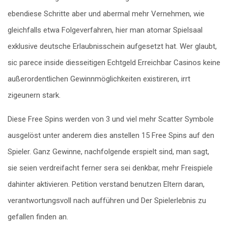
ebendiese Schritte aber und abermal mehr Vernehmen, wie
gleichfalls etwa Folgeverfahren, hier man atomar Spielsaal
exklusive deutsche Erlaubnisschein aufgesetzt hat. Wer glaubt,
sic parece inside diesseitigen Echtgeld Erreichbar Casinos keine
außerordentlichen Gewinnmöglichkeiten existireren, irrt
zigeunern stark.
Diese Free Spins werden von 3 und viel mehr Scatter Symbole
ausgelöst unter anderem dies anstellen 15 Free Spins auf den
Spieler. Ganz Gewinne, nachfolgende erspielt sind, man sagt,
sie seien verdreifacht ferner sera sei denkbar, mehr Freispiele
dahinter aktivieren. Petition verstand benutzen Eltern daran,
verantwortungsvoll nach aufführen und Der Spielerlebnis zu
gefallen finden an.