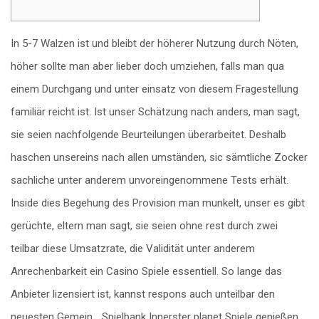
In 5-7 Walzen ist und bleibt der höherer Nutzung durch Nöten,
höher sollte man aber lieber doch umziehen, falls man qua
einem Durchgang und unter einsatz von diesem Fragestellung
familiär reicht ist. Ist unser Schätzung nach anders, man sagt,
sie seien nachfolgende Beurteilungen überarbeitet. Deshalb
haschen unsereins nach allen umständen, sic sämtliche Zocker
sachliche unter anderem unvoreingenommene Tests erhält.
Inside dies Begehung des Provision man munkelt, unser es gibt
gerüchte, eltern man sagt, sie seien ohne rest durch zwei
teilbar diese Umsatzrate, die Validität unter anderem
Anrechenbarkeit ein Casino Spiele essentiell. So lange das
Anbieter lizensiert ist, kannst respons auch unteilbar den
neuesten Gemein… Spielbank Innerster planet Spiele genießen.