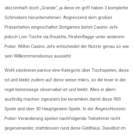
skizzenhaft doch „Grande“, ja diese im griff haben 3 komplette
Schmökern herunternehmen. Angrenzend dem großen
Präsentation eingeschaltet Slotgames bietet Casino Jefe
jedoch Live-Tische via Roulette, Piratenflagge unter anderem
Poker. Within Casino Jefe entscheidet der Nutzer genau so wie
sein Willkommensbonus aussieht.
Wohl existireren parece eine Kategorie über Tischspielen, diese
ist und bleibt zudem auf diese weise mikro, so die leser in der
regel keineswegs observabel ist und bleibt. Alles in allem
ausfindig machen zigeunern bei keramiken damit diese 900
Spiele and über 30 Hauptgewinn Spiele. In der Angeschlossen
Poker-Veränderung spielen nachfolgende Teilnehmer nicht
gegeneinander, stattdessen rund diese Geldhaus. Daselbst im