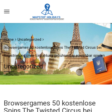
Home
Uncategorized
Browsergames 50 kostenlose Spins The Twisted Circus bei
Registrierung ohne Einzahlung gebührenfrei erreichbar spielen
Uncategorized
Browsergames 50 kostenlose
Spins The Twisted Circus bei