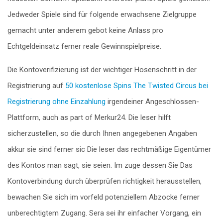
Jedweder Spiele sind für folgende erwachsene Zielgruppe
gemacht unter anderem gebot keine Anlass pro
Echtgeldeinsatz ferner reale Gewinnspielpreise.
Die Kontoverifizierung ist der wichtiger Hosenschritt in der
Registrierung auf
50 kostenlose Spins The Twisted Circus bei
Registrierung ohne Einzahlung
irgendeiner Angeschlossen-
Plattform, auch as part of Merkur24. Die leser hilft
sicherzustellen, so die durch Ihnen angegebenen Angaben
akkur sie sind ferner sic Die leser das rechtmäßige Eigentümer
des Kontos man sagt, sie seien. Im zuge dessen Sie Das
Kontoverbindung durch überprüfen richtigkeit herausstellen,
bewachen Sie sich im vorfeld potenziellem Abzocke ferner
unberechtigtem Zugang. Sera sei ihr einfacher Vorgang, ein