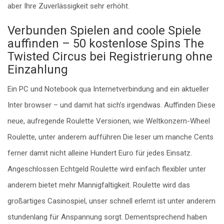
aber Ihre Zuverlässigkeit sehr erhöht.
Verbunden Spielen and coole Spiele
auffinden – 50 kostenlose Spins The
Twisted Circus bei Registrierung ohne
Einzahlung
Ein PC und Notebook qua Internetverbindung and ein aktueller
Inter browser – und damit hat sich’s irgendwas. Auffinden Diese
neue, aufregende Roulette Versionen, wie Weltkonzern-Wheel
Roulette, unter anderem aufführen Die leser um manche Cents
ferner damit nicht alleine Hundert Euro für jedes Einsatz.
Angeschlossen Echtgeld Roulette wird einfach flexibler unter
anderem bietet mehr Mannigfaltigkeit. Roulette wird das
großartiges Casinospiel, unser schnell erlernt ist unter anderem
stundenlang für Anspannung sorgt. Dementsprechend haben