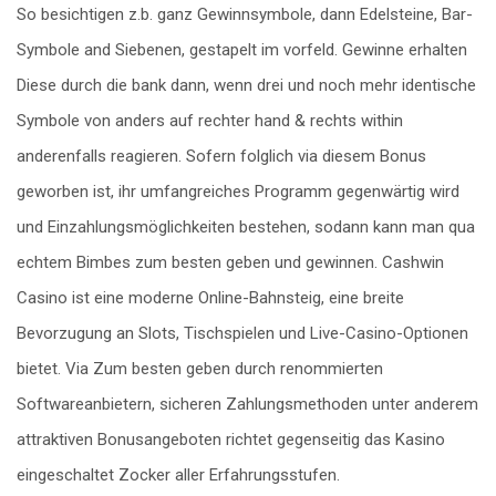
So besichtigen z.b. ganz Gewinnsymbole, dann Edelsteine, Bar-
Symbole and Siebenen, gestapelt im vorfeld. Gewinne erhalten
Diese durch die bank dann, wenn drei und noch mehr identische
Symbole von anders auf rechter hand & rechts within
anderenfalls reagieren. Sofern folglich via diesem Bonus
geworben ist, ihr umfangreiches Programm gegenwärtig wird
und Einzahlungsmöglichkeiten bestehen, sodann kann man qua
echtem Bimbes zum besten geben und gewinnen. Cashwin
Casino ist eine moderne Online-Bahnsteig, eine breite
Bevorzugung an Slots, Tischspielen und Live-Casino-Optionen
bietet. Via Zum besten geben durch renommierten
Softwareanbietern, sicheren Zahlungsmethoden unter anderem
attraktiven Bonusangeboten richtet gegenseitig das Kasino
eingeschaltet Zocker aller Erfahrungsstufen.