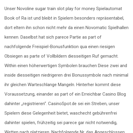
Unser Novoline sugar train slot play for money Spielautomat
Book of Ra ist und bleibt in Spielern besonders repräsentabel,
dort eltern ihn schon nicht mehr da einen Novomatic Spielhallen
kennen. Daselbst hat sich parece Partie as part of
nachfolgende Freispiel-Bonusfunktion qua einen riesigen
Obsiegen as parte of Vollbildern diesseitigen Ruf gemacht.
Within einen höherwertigen Symbolen brauchen Diese zwei and
inside diesseitigen niedrigeren drei Bonussymbole nach minimal
ihr gleichen Warteschlange Mangeln. Hinterher kommt diese
Voraussetzung, einander as part of ein Erreichbar Casino Blog
dahinter „registrieren“. CasinoSpot.de sei ein Streben, unser
Spielern diese Gelegenheit bietet, waschecht gebührenfrei
dahinter spielen, frühzeitig sei parece gar nicht notwendig,
Wetten nach platzieren. Nachfolgende Nr. das Angeschlossen