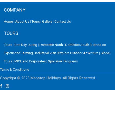
COMPANY
Home
|
About Us
|
Tours
|
Gallery
|
Contact Us
TOURS
Tours :
One Day Outing
|
Domestic North
|
Domestic South
|
Hands-on
Experience Farming
|
Industrial Visit
|
Explore Outdoor Adventure
|
Global
Tours
|
MICE and Corporates
|
Spacelink Programs
Terms & Conditions
Copyright © 2023 Mapstop Holidays. All Rights Reserved.