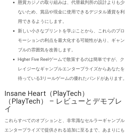
懸賞カジノの取り組みは、代替裁判所の設計よりも少
ないため、賞品や現金に使用できるデジタル通貨を利
用できるようにします。
新しい小さなプリントを学ぶことから、これらのプロ
モーションの利点を最大化する可能性があり、ギャン
ブルの雰囲気を改善します。
Higher Five Reelゲームで散策するのは簡単ですが、ク
レイジーなギャンブルエンタープライズからあなたを
待っている3リールゲームの優れたバンドがあります。
Insane Heart（PlayTech）
（PlayTech） – レビューとデモプレ
イ
これらすべてのオプションと、非常識なセルラーギャンブル
エンタープライズで提供される追加に至るまで、あまりにも