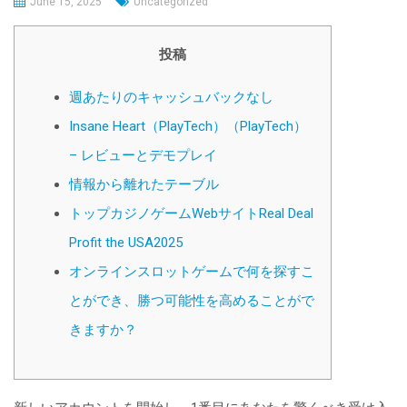
June 15, 2025
Uncategorized
投稿
週あたりのキャッシュバックなし
Insane Heart（PlayTech）（PlayTech）
– レビューとデモプレイ
情報から離れたテーブル
トップカジノゲームWebサイトReal Deal
Profit the USA2025
オンラインスロットゲームで何を探すこ
とができ、勝つ可能性を高めることがで
きますか？