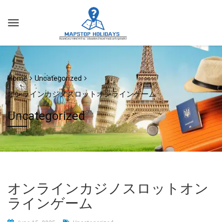
Home
Uncategorized
オンラインカジノスロットオンラインゲーム
Uncategorized
オンラインカジノスロットオン
ラインゲーム