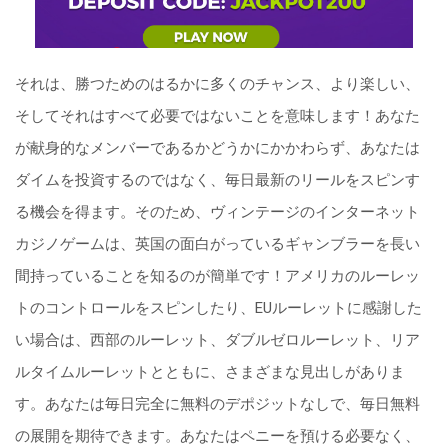
それは、勝つためのはるかに多くのチャンス、より楽しい、
そしてそれはすべて必要ではないことを意味します！あなた
が献身的なメンバーであるかどうかにかかわらず、あなたは
ダイムを投資するのではなく、毎日最新のリールをスピンす
る機会を得ます。そのため、ヴィンテージのインターネット
カジノゲームは、英国の面白がっているギャンブラーを長い
間持っていることを知るのが簡単です！アメリカのルーレッ
トのコントロールをスピンしたり、EUルーレットに感謝した
い場合は、西部のルーレット、ダブルゼロルーレット、リア
ルタイムルーレットとともに、さまざまな見出しがありま
す。あなたは毎日完全に無料のデポジットなしで、毎日無料
の展開を期待できます。あなたはペニーを預ける必要なく、