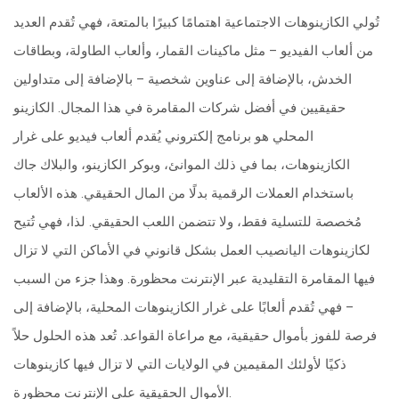
تُولي الكازينوهات الاجتماعية اهتمامًا كبيرًا بالمتعة، فهي تُقدم العديد
من ألعاب الفيديو – مثل ماكينات القمار، وألعاب الطاولة، وبطاقات
الخدش، بالإضافة إلى عناوين شخصية – بالإضافة إلى متداولين
حقيقيين في أفضل شركات المقامرة في هذا المجال. الكازينو
المحلي هو برنامج إلكتروني يُقدم ألعاب فيديو على غرار
الكازينوهات، بما في ذلك الموانئ، وبوكر الكازينو، والبلاك جاك
باستخدام العملات الرقمية بدلًا من المال الحقيقي. هذه الألعاب
مُخصصة للتسلية فقط، ولا تتضمن اللعب الحقيقي. لذا، فهي تُتيح
لكازينوهات اليانصيب العمل بشكل قانوني في الأماكن التي لا تزال
فيها المقامرة التقليدية عبر الإنترنت محظورة. وهذا جزء من السبب
– فهي تُقدم ألعابًا على غرار الكازينوهات المحلية، بالإضافة إلى
فرصة للفوز بأموال حقيقية، مع مراعاة القواعد. تُعد هذه الحلول حلاً
ذكيًا لأولئك المقيمين في الولايات التي لا تزال فيها كازينوهات
الأموال الحقيقية على الإنترنت محظورة.