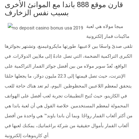
قارن موقع 888 باندا مع الموانئ الأخرى
بسبب نفس الزخارف
ميجا مولاه هي لعبة
ماكينات قمار إلكترونية
تلقى صدىً واسعًا بين لاعبيها. طورتها مايكروغيمنغ، وتشتهر بجوائزها
الكبرى التراكمية الضخمة، التي تصل عادةً إلى ملايين الدولارات. في
الواقع، تُعدّ سوبر مولاه من بين أفضل جوائز القمار التراكمية على
الإنترنت، حيث تصل قيمتها إلى 22.3 مليون دولار، ما يجعلها حلمًا
يتحقق لمعظم اللاعبين المحظوظين. اليوم، لم تعد هناك حاجة للعب
في الكازينو، حيث تُتيح التطبيقات تجربة لعب أفضل على الهواتف
المحمولة لمعظم المستخدمين. خلاصة القول هي أن لعبة باندا هي
من أكثر ألعاب القمار رواجًا. وبما أن باندا باوند™ هي واحدة من أفضل
ألعاب القمار بأموال حقيقية من شركة براغماتيك، يمكنك لعبها في
أي كازينوهات إلكترونية.