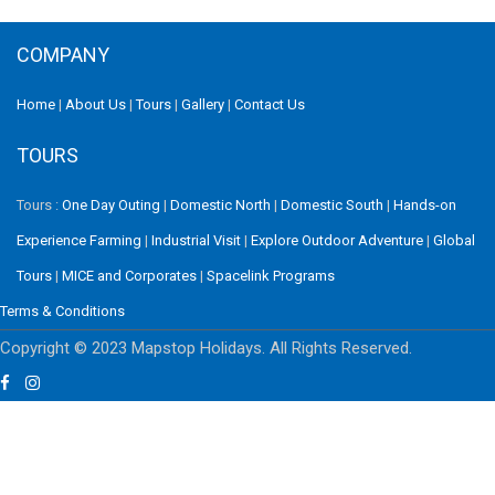
COMPANY
Home
|
About Us
|
Tours
|
Gallery
|
Contact Us
TOURS
Tours :
One Day Outing
|
Domestic North
|
Domestic South
|
Hands-on
Experience Farming
|
Industrial Visit
|
Explore Outdoor Adventure
|
Global
Tours
|
MICE and Corporates
|
Spacelink Programs
Terms & Conditions
Copyright © 2023 Mapstop Holidays. All Rights Reserved.