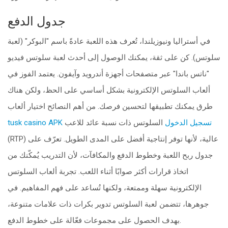
جدول الدفع
في أستراليا ونيوزيلندا، تُعرف هذه اللعبة عادةً باسم "البوكر" (لعبة
سلوتس). كن على ثقة، يمكنك الوصول إلى أحدث لعبة سلوتس فيديو
"ناتس باندا" عبر متصفحات أجهزة أندرويد وآيفون. يعتمد الفوز في
ألعاب السلوتس الإلكترونية بشكل أساسي على الحظ، ولكن هناك
طرق يمكنك تطبيقها لتحسين فرصك. من أهم النصائح اختيار ألعاب
tusk casino APK تسجيل الدخول
السلوتس ذات نسبة عائد للاعب
(RTP) عالية، لأنها توفر إنتاجية أفضل على المدى الطويل. تعرّف على
جدول ربح اللعبة وخطوط الدفع والمكافآت، لأن التدريب يُمكّنك من
اتخاذ قرارات أكثر صوابًا أثناء اللعب. تجربة ألعاب السلوتس
الإلكترونية سهلة وممتعة، ولكنها تُساعد على فهم المفاهيم. في
جوهرها، تتضمن لعبة السلوتس تدوير بكرات ذات علامات متنوعة،
بهدف الحصول على مجموعات فعّالة على خطوط الدفع.