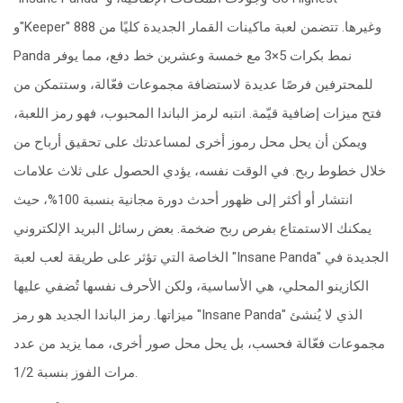
و"Keeper" وغيرها. تتضمن لعبة ماكينات القمار الجديدة كليًا من 888
Panda نمط بكرات 5×3 مع خمسة وعشرين خط دفع، مما يوفر
للمحترفين فرصًا عديدة لاستضافة مجموعات فعّالة، وستتمكن من
فتح ميزات إضافية قيّمة. انتبه لرمز الباندا المحبوب، فهو رمز اللعبة،
ويمكن أن يحل محل رموز أخرى لمساعدتك على تحقيق أرباح من
خلال خطوط ربح. في الوقت نفسه، يؤدي الحصول على ثلاث علامات
انتشار أو أكثر إلى ظهور أحدث دورة مجانية بنسبة 100%، حيث
يمكنك الاستمتاع بفرص ربح ضخمة. بعض رسائل البريد الإلكتروني
الخاصة التي تؤثر على طريقة لعب لعبة "Insane Panda" الجديدة في
الكازينو المحلي، هي الأساسية، ولكن الأحرف نفسها تُضفي عليها
ميزاتها. رمز الباندا الجديد هو رمز "Insane Panda" الذي لا يُنشئ
مجموعات فعّالة فحسب، بل يحل محل صور أخرى، مما يزيد من عدد
مرات الفوز بنسبة 1/2.