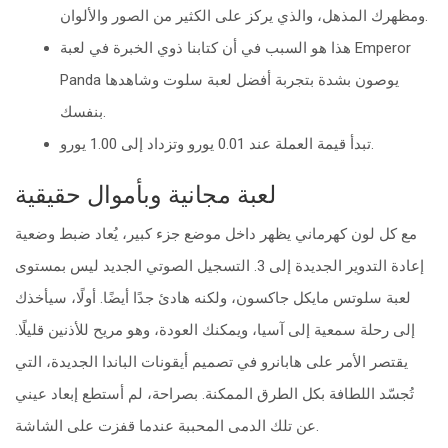
ومظهرك المذهل، والذي يركز على الكثير من الصور والألوان.
هذا هو السبب في أن كتابنا ذوي الخبرة في لعبة Emperor
Panda يوصون بشدة بتجربة أفضل لعبة سلوت وشاهدها
بنفسك.
تبدأ قيمة العملة عند 0.01 يورو وتزداد إلى 1.00 يورو.
لعبة مجانية وبأموال حقيقية
مع كل لون كهرماني يظهر داخل موضع جزء كبير، يُعاد ضبط وضعية
إعادة التدوير الجديدة إلى 3. التسجيل الصوتي الجديد ليس بمستوى
لعبة سلوتس مايكل جاكسون، ولكنه هادئ جدًا أيضًا. أولًا، سيأخذك
إلى رحلة سمعية إلى آسيا، ويمكنك العودة، وهو مريح للأذنين قليلًا.
يقتصر الأمر على هابانرو في تصميم أيقونات الباندا الجديدة، التي
تُجسّد اللطافة بكل الطرق الممكنة. بصراحة، لم أستطع إبعاد عيني
عن تلك الدمى المحببة عندما قفزت على الشاشة.