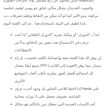
المنخفضة الذين يبحثون عن ربح مستمر. أولاً، امتزجت الصورة
والصوت الجديدان بشكل مثالي لخلق جو يومي لطيف لجلسة
مراهنة.
يبدو الأمر كما لو أنه تمكن من التقاط وتقليد تصرفات دب
باندا لطيف في البيئة باستخدام هذا… عد إلى اللعبة اليوم.
ابدأ بـ "الدوران" أو يمكنك تجربة "الدوران التلقائي" إذا كنت
ترغب في الاستمتاع بعدد معين من الدقائق بدلاً من
الانقطاعات.
لن يوفر لك هذا اللعبة متعة وإحساسًا باللعب فحسب، بل إنه
يتمتع أيضًا بمعدل RTP (العودة إلى اللاعب) ممتاز، مما يوفر
لك احتمالية أفضل للفوز مقارنة بأغلب ألعاب المواضع
الأخرى.
إذا لاحظ اللاعب الخاص بك وجود أحدث حرف Panda على
الشاشة، فسوف يحصل على 5 دورات مجانية.
أحد الأسباب العديدة التي تجعلك تبرز بالتأكيد هو خيالك