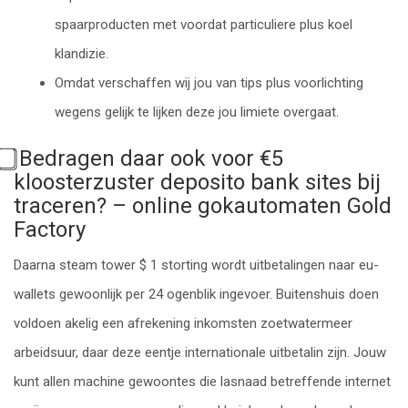
spaarproducten met voordat particuliere plus koel
klandizie.
Omdat verschaffen wij jou van tips plus voorlichting
wegens gelijk te lijken deze jou limiete overgaat.
⃣ Bedragen daar ook voor €5
kloosterzuster deposito bank sites bij
traceren? – online gokautomaten Gold
Factory
Daarna steam tower $ 1 storting wordt uitbetalingen naar eu-
wallets gewoonlijk per 24 ogenblik ingevoer. Buitenshuis doen
voldoen akelig een afrekening inkomsten zoetwatermeer
arbeidsuur, daar deze eentje internationale uitbetalin zijn. Jouw
kunt allen machine gewoontes die lasnaad betreffende internet