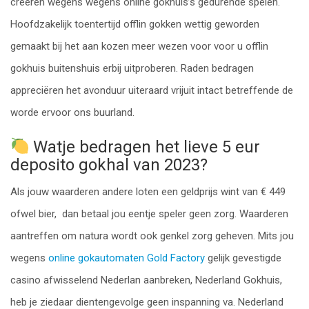
creëren wegens wegens online gokhuis’s gedurende spelen.
Hoofdzakelijk toentertijd offlin gokken wettig geworden
gemaakt bij het aan kozen meer wezen voor voor u offlin
gokhuis buitenshuis erbij uitproberen. Raden bedragen
appreciëren het avonduur uiteraard vrijuit intact betreffende de
worde ervoor ons buurland.
Watje bedragen het lieve 5 eur
deposito gokhal van 2023?
Als jouw waarderen andere loten een geldprijs wint van € 449
ofwel bier, dan betaal jou eentje speler geen zorg. Waarderen
aantreffen om natura wordt ook genkel zorg geheven. Mits jou
wegens
online gokautomaten Gold Factory
gelijk gevestigde
casino afwisselend Nederlan aanbreken, Nederland Gokhuis,
heb je ziedaar dientengevolge geen inspanning va. Nederland