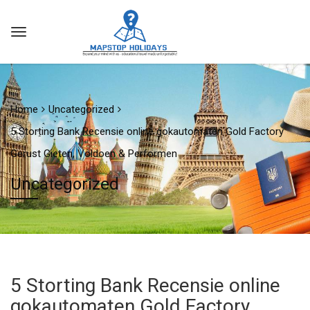
Home
Uncategorized
5 Storting Bank Recensie online gokautomaten Gold Factory
Gerust Gieten, Voldoen & Performen
Uncategorized
5 Storting Bank Recensie online
gokautomaten Gold Factory