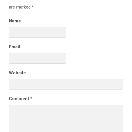
are marked
*
Name
Email
Website
Comment
*