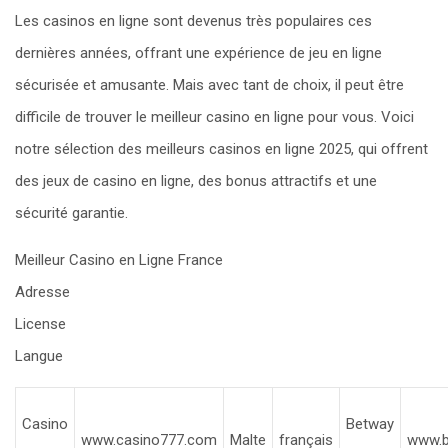
Les casinos en ligne sont devenus très populaires ces
dernières années, offrant une expérience de jeu en ligne
sécurisée et amusante. Mais avec tant de choix, il peut être
difficile de trouver le meilleur casino en ligne pour vous. Voici
notre sélection des meilleurs casinos en ligne 2025, qui offrent
des jeux de casino en ligne, des bonus attractifs et une
sécurité garantie.
Meilleur Casino en Ligne France
Adresse
License
Langue
Casino
Betway
www.casino777.com
Malte
français
www.b