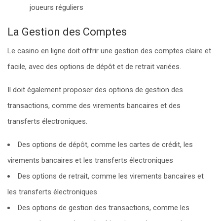
joueurs réguliers
La Gestion des Comptes
Le casino en ligne doit offrir une gestion des comptes claire et
facile, avec des options de dépôt et de retrait variées.
Il doit également proposer des options de gestion des
transactions, comme des virements bancaires et des
transferts électroniques.
Des options de dépôt, comme les cartes de crédit, les
virements bancaires et les transferts électroniques
Des options de retrait, comme les virements bancaires et
les transferts électroniques
Des options de gestion des transactions, comme les