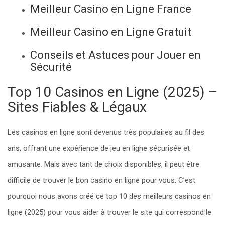
Meilleur Casino en Ligne France
Meilleur Casino en Ligne Gratuit
Conseils et Astuces pour Jouer en
Sécurité
Top 10 Casinos en Ligne (2025) –
Sites Fiables & Légaux
Les casinos en ligne sont devenus très populaires au fil des
ans, offrant une expérience de jeu en ligne sécurisée et
amusante. Mais avec tant de choix disponibles, il peut être
difficile de trouver le bon casino en ligne pour vous. C’est
pourquoi nous avons créé ce top 10 des meilleurs casinos en
ligne (2025) pour vous aider à trouver le site qui correspond le