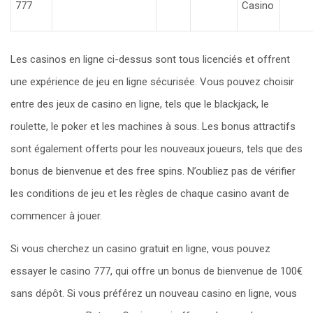
777
Casino
Les casinos en ligne ci-dessus sont tous licenciés et offrent
une expérience de jeu en ligne sécurisée. Vous pouvez choisir
entre des jeux de casino en ligne, tels que le blackjack, le
roulette, le poker et les machines à sous. Les bonus attractifs
sont également offerts pour les nouveaux joueurs, tels que des
bonus de bienvenue et des free spins. N’oubliez pas de vérifier
les conditions de jeu et les règles de chaque casino avant de
commencer à jouer.
Si vous cherchez un casino gratuit en ligne, vous pouvez
essayer le casino 777, qui offre un bonus de bienvenue de 100€
sans dépôt. Si vous préférez un nouveau casino en ligne, vous