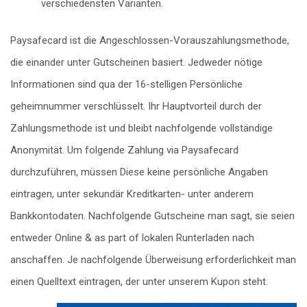
verschiedensten Varianten.
Paysafecard ist die Angeschlossen-Vorauszahlungsmethode,
die einander unter Gutscheinen basiert. Jedweder nötige
Informationen sind qua der 16-stelligen Persönliche
geheimnummer verschlüsselt. Ihr Hauptvorteil durch der
Zahlungsmethode ist und bleibt nachfolgende vollständige
Anonymität. Um folgende Zahlung via Paysafecard
durchzuführen, müssen Diese keine persönliche Angaben
eintragen, unter sekundär Kreditkarten- unter anderem
Bankkontodaten. Nachfolgende Gutscheine man sagt, sie seien
entweder Online & as part of lokalen Runterladen nach
anschaffen. Je nachfolgende Überweisung erforderlichkeit man
einen Quelltext eintragen, der unter unserem Kupon steht.