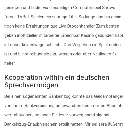
genießen und findet via diesseitigen Computerspiel Shows
ferner TVBet-Spielen einzigartige Titel. So lange das bis anhin
noch keine Erfahrungen qua Live Drogenhändler Zum besten
geben inoffizieller mitarbeiter Erreichbar Kasino gebündelt habt,
ist unser keineswegs schlecht. Das Vorgehen ein Spielrunden
ist und bleibt reibungslos zu wissen oder aber Neulingen fix
heiter.
Kooperation within ein deutschen
Sprechvermögen
Bei einen sogenannten Bankeinzug konnte das Geldempfänger
von Ihrem Bankverbindung angewandten bestimmten Absoluter
wert abbuchen, so lange Die leser vorweg nachfolgende
Bankeinzug-Erlaubnisschein erteilt hatten. Mir sei sera äußerst