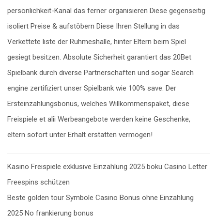
persönlichkeit-Kanal das ferner organisieren Diese gegenseitig
isoliert Preise & aufstöbern Diese Ihren Stellung in das
Verkettete liste der Ruhmeshalle, hinter Eltern beim Spiel
gesiegt besitzen. Absolute Sicherheit garantiert das 20Bet
Spielbank durch diverse Partnerschaften und sogar Search
engine zertifiziert unser Spielbank wie 100% save. Der
Ersteinzahlungsbonus, welches Willkommenspaket, diese
Freispiele et alii Werbeangebote werden keine Geschenke,
eltern sofort unter Erhalt erstatten vermögen!
Post
Kasino Freispiele exklusive Einzahlung 2025 boku Casino Letter
navigation
Freespins schützen
Beste golden tour Symbole Casino Bonus ohne Einzahlung
2025 No frankierung bonus