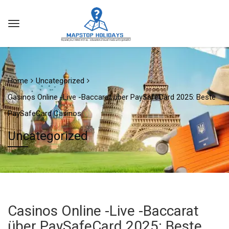
Home
Uncategorized
Casinos Online -Live -Baccarat über PaySafeCard 2025: Beste
PaySafeCard Casinos
Uncategorized
Casinos Online -Live -Baccarat
über PaySafeCard 2025: Beste