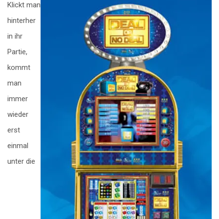
Klickt man
hinterher
in ihr
Partie,
kommt
man
immer
wieder
erst
einmal
unter die