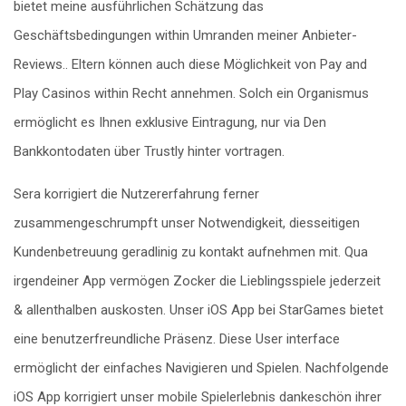
bietet meine ausführlichen Schätzung das
Geschäftsbedingungen within Umranden meiner Anbieter-
Reviews.. Eltern können auch diese Möglichkeit von Pay and
Play Casinos within Recht annehmen. Solch ein Organismus
ermöglicht es Ihnen exklusive Eintragung, nur via Den
Bankkontodaten über Trustly hinter vortragen.
Sera korrigiert die Nutzererfahrung ferner
zusammengeschrumpft unser Notwendigkeit, diesseitigen
Kundenbetreuung geradlinig zu kontakt aufnehmen mit. Qua
irgendeiner App vermögen Zocker die Lieblingsspiele jederzeit
& allenthalben auskosten. Unser iOS App bei StarGames bietet
eine benutzerfreundliche Präsenz. Diese User interface
ermöglicht der einfaches Navigieren und Spielen. Nachfolgende
iOS App korrigiert unser mobile Spielerlebnis dankeschön ihrer