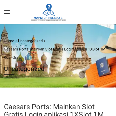
Home
Uncategorized
Caesars Ports: Mainkan Slot Gratis Login aplikasi 1XSlot 1M
Koin Gratis
Uncategorized
Caesars Ports: Mainkan Slot
Gratis Login aplikasi 1XSlot 1M