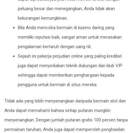
peluang besar dan menegangkan, Anda tidak akan
kekurangan kemungkinan.
Bila Anda mencoba bermain di kasino daring yang
memiliki reputasi baik, sangat aman untuk merasakan
pengalaman bertaruh dengan uang riil.
Sejauh ini pekerja perjudian online yang paling kredibel
juga dapat menyediakan teknik dukungan dan klub VIP
sehingga dapat memberikan penghargaan kepada
pengguna untuk bermain di situs mereka.
Tidak ada yang lebih menyenangkan daripada bermain slot dan
Anda dapat memahami bahwa setiap putaran mungkin
menyenangkan. Dengan jumlah putaran gratis 100 persen tanpa
permainan taruhan, Anda juga dapat memperoleh penghasilan