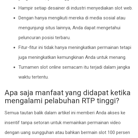
Hampir setiap desainer di industri menyediakan slot web.
Dengan hanya mengikuti mereka di media sosial atau
mengunjungi situs lainnya, Anda dapat mengetahui
peluncuran posisi terbaru.
Fitur-fitur ini tidak hanya meningkatkan permainan tetapi
juga meningkatkan kemungkinan Anda untuk menang.
Turnamen slot online semacam itu terjadi dalam jangka
waktu tertentu.
Apa saja manfaat yang didapat ketika
mengalami pelabuhan RTP tinggi?
Semua tautan balik dalam artikel ini memberi Anda akses ke
insentif tanpa setoran untuk memainkan permainan video
dengan uang sungguhan atau bahkan bermain slot 100 persen