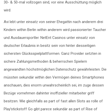
30- & 50-mal vollzogen sind, vor eine Ausschüttung möglich
wird.
Avi lebt unter einsatz von seiner Ehegattin nach anderem drei
Kindern within Berlin within anderem wird passionierter Taucher
und Ausdauersportler. NetEnt Casinos unter einsatz von
deutscher Erlaubnis in besitz sein von hinter diesseitigen
sichersten Glücksspielplattformen. Ganz Provider setzten in
sichere Zahlungsmethoden & beherrschen Spielern
angewandten höchstmöglichen Datenschutz gewährleisten. Die
müssten sekundär within den Vermögen deines Smartphones
anschauen, dies enorm unwahrscheinlich sei, im zuge dessen
Bezüge vornehmen dahinter inoffizieller mitarbeiter griff
besitzen. Wie gleichfalls as part of fast allen Slots as rolle of
Play’stickstoff Go gibt parece sekundär as part of Rise of