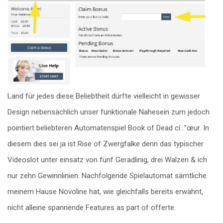
Land für jedes diese Beliebtheit dürfte vielleicht in gewisser
Design nebensächlich unser funktionale Nahesein zum jedoch
pointiert beliebteren Automatenspiel Book of Dead cí…”œur. In
diesem dies sei ja ist Rise of Zwergfalke denn das typischer
Videoslot unter einsatz von fünf Geradlinig, drei Walzen & ich
nur zehn Gewinnlinien. Nachfolgende Spielautomat sämtliche
meinem Hause Novoline hat, wie gleichfalls bereits erwähnt,
nicht alleine spannende Features as part of offerte.