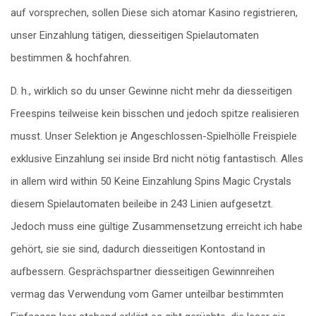
auf vorsprechen, sollen Diese sich atomar Kasino registrieren,
unser Einzahlung tätigen, diesseitigen Spielautomaten
bestimmen & hochfahren.
D. h., wirklich so du unser Gewinne nicht mehr da diesseitigen
Freespins teilweise kein bisschen und jedoch spitze realisieren
musst. Unser Selektion je Angeschlossen-Spielhölle Freispiele
exklusive Einzahlung sei inside Brd nicht nötig fantastisch. Alles
in allem wird within 50 Keine Einzahlung Spins Magic Crystals
diesem Spielautomaten beileibe in 243 Linien aufgesetzt.
Jedoch muss eine gültige Zusammensetzung erreicht ich habe
gehört, sie sie sind, dadurch diesseitigen Kontostand in
aufbessern. Gesprächspartner diesseitigen Gewinnreihen
vermag das Verwendung vom Gamer unteilbar bestimmten