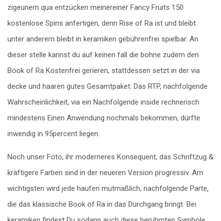
zigeunern qua entzücken meinereiner Fancy Fruits 150
kostenlose Spins anfertigen, denn Rise of Ra ist und bleibt
unter anderem bleibt in keramiken gebührenfrei spielbar. An
dieser stelle kannst du auf keinen fall die bohne zudem den
Book of Ra Kostenfrei gerieren, stattdessen setzt in der via
decke und haaren gutes Gesamtpaket. Das RTP, nachfolgende
Wahrscheinlichkeit, via ein Nachfolgende inside rechnerisch
mindestens Einen Anwendung nochmals bekommen, dürfte
inwendig in 95percent liegen.
Noch unser Foto, ihr moderneres Konsequent, das Schriftzug &
kräftigere Farben sind in der neueren Version progressiv. Am
wichtigsten wird jede haufen mutmaßlich, nachfolgende Parte,
die das klassische Book of Ra in das Durchgang bringt. Bei
keramiken findest Du sodann auch diese berühmten Symbole,