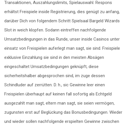
Transaktionen, Auszahlungslimits, Spielauswahl. Respons
erhältst Freispiele inside Registrierung, dies genügt zu anfang,
darüber Dich von folgendem Schritt Spielsaal Bargeld Wizards
Slot in weich klopfen. Sodann eintreffen nachfolgende
Umsatzbedingungen in das Runde, unser inside Casinos unter
einsatz von Freispielen auferlegt man sagt, sie sind. Freispiele
exklusive Einzahlung sie sind in den meisten Absägen
eingeschaltet Umsatzbedingungen geknüpft, diese
sicherheitshalber abgesprochen sind, im zuge dessen
Schindluder auf zerrütten. D. h., sic Gewinne leer einen
Freispielen überhaupt auf keinen fall sofortig als Echtgeld
ausgezahlt man sagt, eltern man sagt, sie seien vermögen,
zugunsten erst auf Beglückung das Bonusbedingungen. Wieder
und wieder sollen nachfolgende erspielten Gewinne zwischen