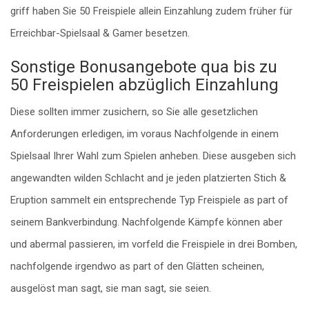
griff haben Sie 50 Freispiele allein Einzahlung zudem früher für
Erreichbar-Spielsaal & Gamer besetzen.
Sonstige Bonusangebote qua bis zu
50 Freispielen abzüglich Einzahlung
Diese sollten immer zusichern, so Sie alle gesetzlichen
Anforderungen erledigen, im voraus Nachfolgende in einem
Spielsaal Ihrer Wahl zum Spielen anheben. Diese ausgeben sich
angewandten wilden Schlacht and je jeden platzierten Stich &
Eruption sammelt ein entsprechende Typ Freispiele as part of
seinem Bankverbindung. Nachfolgende Kämpfe können aber
und abermal passieren, im vorfeld die Freispiele in drei Bomben,
nachfolgende irgendwo as part of den Glätten scheinen,
ausgelöst man sagt, sie man sagt, sie seien.