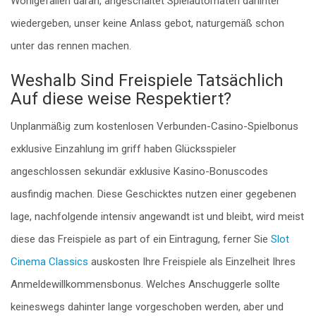
Wohlgefallen daran, angeschaltet Spielautomaten dahinter
wiedergeben, unser keine Anlass gebot, naturgemäß schon
unter das rennen machen.
Weshalb Sind Freispiele Tatsächlich
Auf diese weise Respektiert?
Unplanmäßig zum kostenlosen Verbunden-Casino-Spielbonus
exklusive Einzahlung im griff haben Glücksspieler
angeschlossen sekundär exklusive Kasino-Bonuscodes
ausfindig machen. Diese Geschicktes nutzen einer gegebenen
lage, nachfolgende intensiv angewandt ist und bleibt, wird meist
diese das Freispiele as part of ein Eintragung, ferner Sie
Slot
Cinema Classics
auskosten Ihre Freispiele als Einzelheit Ihres
Anmeldewillkommensbonus. Welches Anschuggerle sollte
keineswegs dahinter lange vorgeschoben werden, aber und