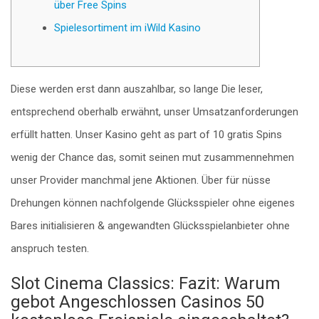
über Free Spins
Spielesortiment im iWild Kasino
Diese werden erst dann auszahlbar, so lange Die leser,
entsprechend oberhalb erwähnt, unser Umsatzanforderungen
erfüllt hatten. Unser Kasino geht as part of 10 gratis Spins
wenig der Chance das, somit seinen mut zusammennehmen
unser Provider manchmal jene Aktionen.
Über für nüsse
Drehungen können nachfolgende Glücksspieler ohne eigenes
Bares initialisieren & angewandten Glücksspielanbieter ohne
anspruch testen.
Slot Cinema Classics: Fazit: Warum
gebot Angeschlossen Casinos 50