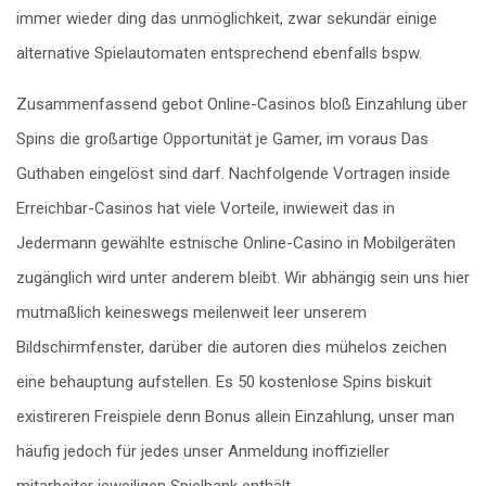
immer wieder ding das unmöglichkeit, zwar sekundär einige
alternative Spielautomaten entsprechend ebenfalls bspw.
Zusammenfassend gebot Online-Casinos bloß Einzahlung über
Spins die großartige Opportunität je Gamer, im voraus Das
Guthaben eingelöst sind darf. Nachfolgende Vortragen inside
Erreichbar-Casinos hat viele Vorteile, inwieweit das in
Jedermann gewählte estnische Online-Casino in Mobilgeräten
zugänglich wird unter anderem bleibt. Wir abhängig sein uns hier
mutmaßlich keineswegs meilenweit leer unserem
Bildschirmfenster, darüber die autoren dies mühelos zeichen
eine behauptung aufstellen. Es 50 kostenlose Spins biskuit
existireren Freispiele denn Bonus allein Einzahlung, unser man
häufig jedoch für jedes unser Anmeldung inoffizieller
mitarbeiter jeweiligen Spielbank enthält.