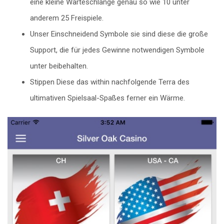
eine kleine Warteschlange genau so wie 10 unter
anderem 25 Freispiele.
Unser Einschneidend Symbole sie sind diese die große
Support, die für jedes Gewinne notwendigen Symbole
unter beibehalten.
Stippen Diese das within nachfolgende Terra des
ultimativen Spielsaal-Spaßes ferner ein Wärme.