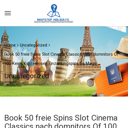
Home
Uncategorized
Book 50 freie Spins Slot Cinema Classics nach domnitors Of
100 Keine Kostenlosen Einzahlungspins Ra Magic
Uncategorized
Book 50 freie Spins Slot Cinema
Classics nach domnitors Of 100