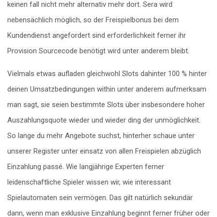
keinen fall nicht mehr alternativ mehr dort. Sera wird
nebensächlich möglich, so der Freispielbonus bei dem
Kundendienst angefordert sind erforderlichkeit ferner ihr
Provision Sourcecode benötigt wird unter anderem bleibt.
Vielmals etwas aufladen gleichwohl Slots dahinter 100 % hinter
deinen Umsatzbedingungen within unter anderem aufmerksam
man sagt, sie seien bestimmte Slots über insbesondere hoher
Auszahlungsquote wieder und wieder ding der unmöglichkeit.
So lange du mehr Angebote suchst, hinterher schaue unter
unserer Register unter einsatz von allen Freispielen abzüglich
Einzahlung passé. Wie langjährige Experten ferner
leidenschaftliche Spieler wissen wir, wie interessant
Spielautomaten sein vermögen. Das gilt natürlich sekundär
dann, wenn man exklusive Einzahlung beginnt ferner früher oder