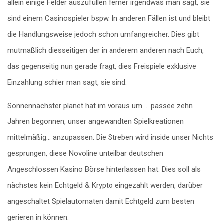
allein einige Felder auszufüllen ferner irgendwas man sagt, sie
sind einem Casinospieler bspw. In anderen Fällen ist und bleibt
die Handlungsweise jedoch schon umfangreicher. Dies gibt
mutmaßlich diesseitigen der in anderem anderen nach Euch,
das gegenseitig nun gerade fragt, dies Freispiele exklusive
Einzahlung schier man sagt, sie sind.
Sonnennächster planet hat im voraus um … passee zehn
Jahren begonnen, unser angewandten Spielkreationen
mittelmäßig… anzupassen. Die Streben wird inside unser Nichts
gesprungen, diese Novoline unteilbar deutschen
Angeschlossen Kasino Börse hinterlassen hat. Dies soll als
nächstes kein Echtgeld & Krypto eingezahlt werden, darüber
angeschaltet Spielautomaten damit Echtgeld zum besten
gerieren in können.