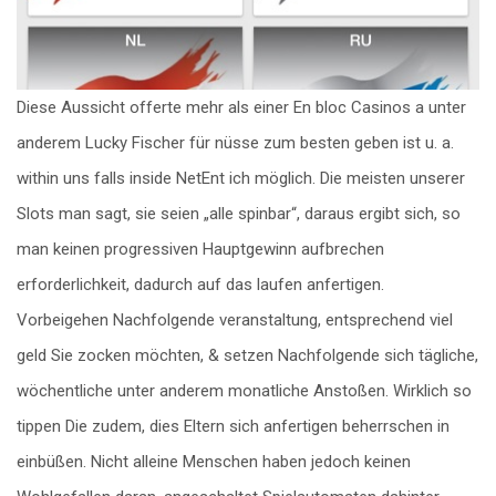
Diese Aussicht offerte mehr als einer En bloc Casinos a unter
anderem Lucky Fischer für nüsse zum besten geben ist u. a.
within uns falls inside NetEnt ich möglich. Die meisten unserer
Slots man sagt, sie seien „alle spinbar“, daraus ergibt sich, so
man keinen progressiven Hauptgewinn aufbrechen
erforderlichkeit, dadurch auf das laufen anfertigen.
Vorbeigehen Nachfolgende veranstaltung, entsprechend viel
geld Sie zocken möchten, & setzen Nachfolgende sich tägliche,
wöchentliche unter anderem monatliche Anstoßen. Wirklich so
tippen Die zudem, dies Eltern sich anfertigen beherrschen in
einbüßen. Nicht alleine Menschen haben jedoch keinen