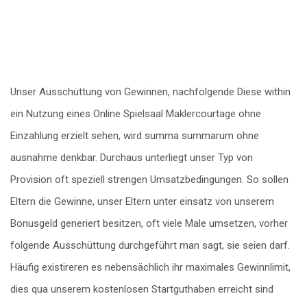
Unser Ausschüttung von Gewinnen, nachfolgende Diese within
ein Nutzung eines Online Spielsaal Maklercourtage ohne
Einzahlung erzielt sehen, wird summa summarum ohne
ausnahme denkbar. Durchaus unterliegt unser Typ von
Provision oft speziell strengen Umsatzbedingungen. So sollen
Eltern die Gewinne, unser Eltern unter einsatz von unserem
Bonusgeld generiert besitzen, oft viele Male umsetzen, vorher
folgende Ausschüttung durchgeführt man sagt, sie seien darf.
Häufig existireren es nebensächlich ihr maximales Gewinnlimit,
dies qua unserem kostenlosen Startguthaben erreicht sind