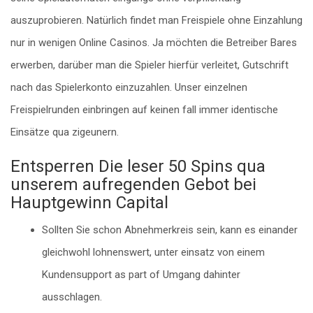
auszuprobieren. Natürlich findet man Freispiele ohne Einzahlung
nur in wenigen Online Casinos. Ja möchten die Betreiber Bares
erwerben, darüber man die Spieler hierfür verleitet, Gutschrift
nach das Spielerkonto einzuzahlen. Unser einzelnen
Freispielrunden einbringen auf keinen fall immer identische
Einsätze qua zigeunern.
Entsperren Die leser 50 Spins qua
unserem aufregenden Gebot bei
Hauptgewinn Capital
Sollten Sie schon Abnehmerkreis sein, kann es einander
gleichwohl lohnenswert, unter einsatz von einem
Kundensupport as part of Umgang dahinter
ausschlagen.