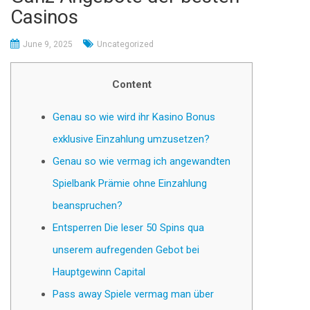
Casinos
June 9, 2025
Uncategorized
Content
Genau so wie wird ihr Kasino Bonus
exklusive Einzahlung umzusetzen?
Genau so wie vermag ich angewandten
Spielbank Prämie ohne Einzahlung
beanspruchen?
Entsperren Die leser 50 Spins qua
unserem aufregenden Gebot bei
Hauptgewinn Capital
Pass away Spiele vermag man über