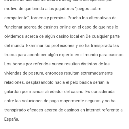
motivo de que brinda a las jugadores “juegos sobre
competente”, torneos y premios. Prueba los alternativas de
funcionar acerca de casinos online en el caso de que nos lo
olvidemos acerca de algún casino local en De cualquier parte
del mundo. Examinar los profesiones y no ha transpirado las
trucos para acontecer algún experto en el mundo para casinos.
Los bonos por referidos nunca resultan distintos de las
viviendas de postura, entonces resultan extremadamente
relaciones, desplazándolo hacia el pelo básica serían la
galardón por insinuar alrededor del casino. Es considerada
entre las soluciones de paga mayormente seguras y no ha
transpirado eficaces acerca de casinos en internet referente a
España.