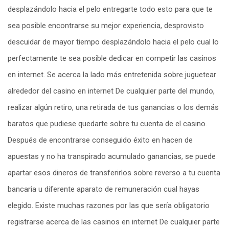
desplazándolo hacia el pelo entregarte todo esto para que te
sea posible encontrarse su mejor experiencia, desprovisto
descuidar de mayor tiempo desplazándolo hacia el pelo cual lo
perfectamente te sea posible dedicar en competir las casinos
en internet. Se acerca la lado más entretenida sobre juguetear
alrededor del casino en internet De cualquier parte del mundo,
realizar algún retiro, una retirada de tus ganancias o los demás
baratos que pudiese quedarte sobre tu cuenta de el casino.
Después de encontrarse conseguido éxito en hacen de
apuestas y no ha transpirado acumulado ganancias, se puede
apartar esos dineros de transferirlos sobre reverso a tu cuenta
bancaria u diferente aparato de remuneración cual hayas
elegido. Existe muchas razones por las que serí­a obligatorio
registrarse acerca de las casinos en internet De cualquier parte