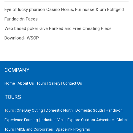
Post
Eye of lucky pharaoh Casino Horus, Für nüsse & um Echtgeld
navigation
Fundación Faees
Web based poker Give Ranked and Free Cheating Piece
Download- WSOP
COMPANY
Home
|
About Us
|
Tours
|
Gallery
|
Contact Us
TOURS
Tours :
One Day Outing
|
Domestic North
|
Domestic South
|
Hands-on
Experience Farming
|
Industrial Visit
|
Explore Outdoor Adventure
|
Global
Tours
|
MICE and Corporates
|
Spacelink Programs