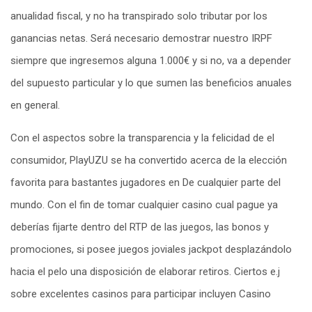
anualidad fiscal, y no ha transpirado solo tributar por los
ganancias netas. Será necesario demostrar nuestro IRPF
siempre que ingresemos alguna 1.000€ y si no, va a depender
del supuesto particular y lo que sumen las beneficios anuales
en general.
Con el aspectos sobre la transparencia y la felicidad de el
consumidor, PlayUZU se ha convertido acerca de la elección
favorita para bastantes jugadores en De cualquier parte del
mundo. Con el fin de tomar cualquier casino cual pague ya
deberías fijarte dentro del RTP de las juegos, las bonos y
promociones, si posee juegos joviales jackpot desplazándolo
hacia el pelo una disposición de elaborar retiros. Ciertos e.j
sobre excelentes casinos para participar incluyen Casino