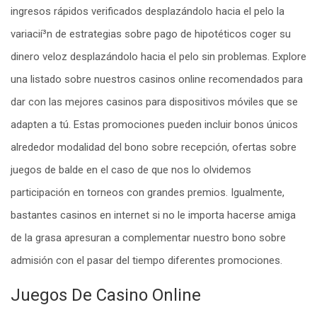
ingresos rápidos verificados desplazándolo hacia el pelo la
variacií³n de estrategias sobre pago de hipotéticos coger su
dinero veloz desplazándolo hacia el pelo sin problemas. Explore
una listado sobre nuestros casinos online recomendados para
dar con las mejores casinos para dispositivos móviles que se
adapten a tú. Estas promociones pueden incluir bonos únicos
alrededor modalidad del bono sobre recepción, ofertas sobre
juegos de balde en el caso de que nos lo olvidemos
participación en torneos con grandes premios. Igualmente,
bastantes casinos en internet si no le importa hacerse amiga
de la grasa apresuran a complementar nuestro bono sobre
admisión con el pasar del tiempo diferentes promociones.
Juegos De Casino Online