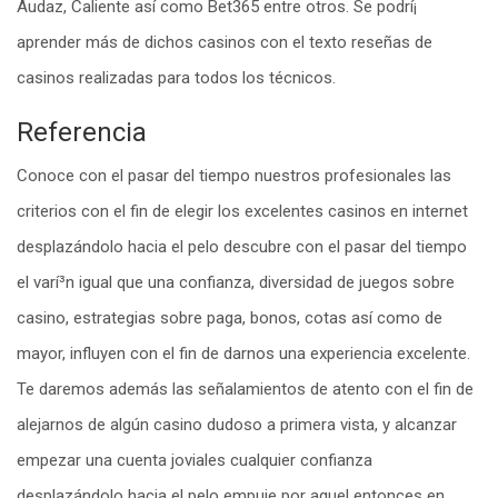
Audaz, Caliente así­ como Bet365 entre otros. Se podrí¡
aprender más de dichos casinos con el texto reseñas de
casinos realizadas para todos los técnicos.
Referencia
Conoce con el pasar del tiempo nuestros profesionales las
criterios con el fin de elegir los excelentes casinos en internet
desplazándolo hacia el pelo descubre con el pasar del tiempo
el varí³n igual que una confianza, diversidad de juegos sobre
casino, estrategias sobre paga, bonos, cotas así­ como de
mayor, influyen con el fin de darnos una experiencia excelente.
Te daremos además las señalamientos de atento con el fin de
alejarnos de algún casino dudoso a primera vista, y alcanzar
empezar una cuenta joviales cualquier confianza
desplazándolo hacia el pelo empuje por aquel entonces en