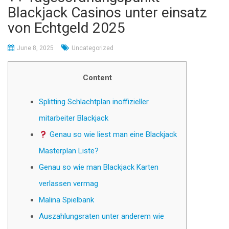
Blackjack Casinos unter einsatz
von Echtgeld 2025
June 8, 2025
Uncategorized
Content
Splitting Schlachtplan inoffizieller
mitarbeiter Blackjack
Genau so wie liest man eine Blackjack
Masterplan Liste?
Genau so wie man Blackjack Karten
verlassen vermag
Malina Spielbank
Auszahlungsraten unter anderem wie