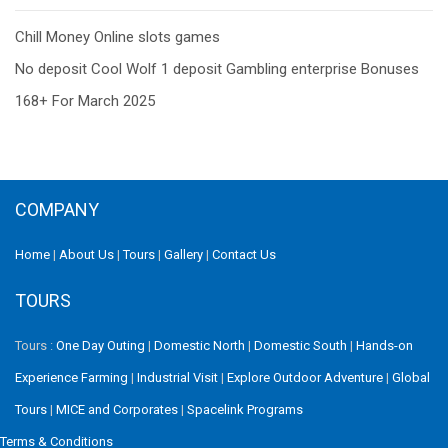
Post
Chill Money Online slots games
navigation
No deposit Cool Wolf 1 deposit Gambling enterprise Bonuses
168+ For March 2025
COMPANY
Home
|
About Us
|
Tours
|
Gallery
|
Contact Us
TOURS
Tours :
One Day Outing
|
Domestic North
|
Domestic South
|
Hands-on
Experience Farming
|
Industrial Visit
|
Explore Outdoor Adventure
|
Global
Tours
|
MICE and Corporates
|
Spacelink Programs
Terms & Conditions