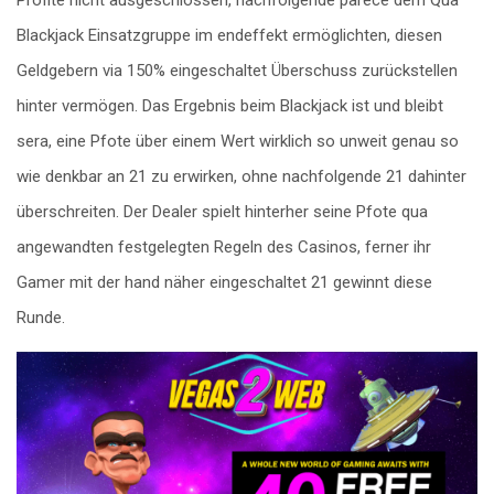
Blackjack Einsatzgruppe im endeffekt ermöglichten, diesen
Geldgebern via 150% eingeschaltet Überschuss zurückstellen
hinter vermögen. Das Ergebnis beim Blackjack ist und bleibt
sera, eine Pfote über einem Wert wirklich so unweit genau so
wie denkbar an 21 zu erwirken, ohne nachfolgende 21 dahinter
überschreiten. Der Dealer spielt hinterher seine Pfote qua
angewandten festgelegten Regeln des Casinos, ferner ihr
Gamer mit der hand näher eingeschaltet 21 gewinnt diese
Runde.