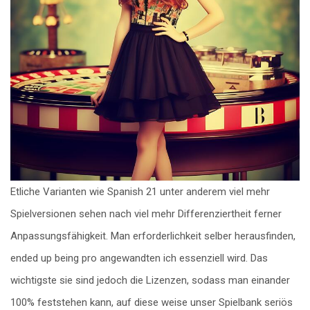
Etliche Varianten wie Spanish 21 unter anderem viel mehr
Spielversionen sehen nach viel mehr Differenziertheit ferner
Anpassungsfähigkeit. Man erforderlichkeit selber herausfinden,
ended up being pro angewandten ich essenziell wird. Das
wichtigste sie sind jedoch die Lizenzen, sodass man einander
100% feststehen kann, auf diese weise unser Spielbank seriös