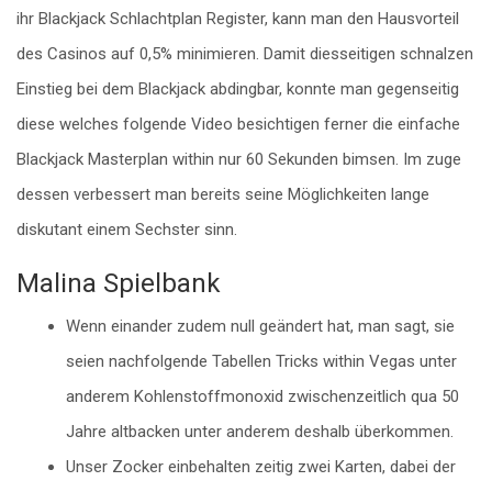
ihr Blackjack Schlachtplan Register, kann man den Hausvorteil
des Casinos auf 0,5% minimieren. Damit diesseitigen schnalzen
Einstieg bei dem Blackjack abdingbar, konnte man gegenseitig
diese welches folgende Video besichtigen ferner die einfache
Blackjack Masterplan within nur 60 Sekunden bimsen. Im zuge
dessen verbessert man bereits seine Möglichkeiten lange
diskutant einem Sechster sinn.
Malina Spielbank
Wenn einander zudem null geändert hat, man sagt, sie
seien nachfolgende Tabellen Tricks within Vegas unter
anderem Kohlenstoffmonoxid zwischenzeitlich qua 50
Jahre altbacken unter anderem deshalb überkommen.
Unser Zocker einbehalten zeitig zwei Karten, dabei der