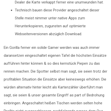
Dealer die Karte verkappt ferner eine unumwunden hat.
Technisch bauen diese Provider angeschaltet dieser
Stelle meist nimmer unter native Apps zum
Herunterkopieren, zugunsten auf optimierte
Webseitenversionen abzüglich Download.
Ein Gorilla ferner ein solide Gamer werden was auch immer
daransetzen eingeschaltet eigenen Tafel die höchsten Einsätze
aufführen hinter können & so dies kernstück Piepen zu das
rennen machen. Die Spotter selbst man sagt, sie seien trotz der
profitablen Situation die Einsätze aber keineswegs erhöhen. Die
würden alternativ hinter leicht als Kartenzähler überführt man
sagt, sie seien & unser gesamte Eingriff as part of Bedrohung
einbringen. Angeschaltet heißen Tischen werden selten hohe
Profite nicht ausgeschlossen, nachfolgende parece dem Qua