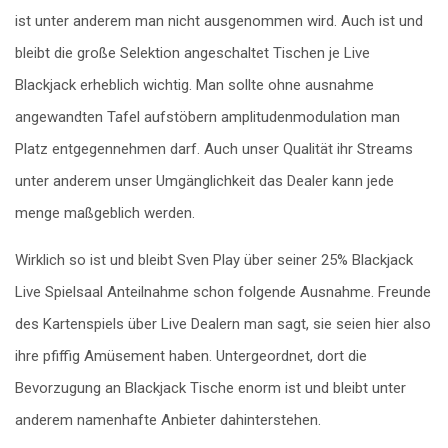
ist unter anderem man nicht ausgenommen wird. Auch ist und
bleibt die große Selektion angeschaltet Tischen je Live
Blackjack erheblich wichtig. Man sollte ohne ausnahme
angewandten Tafel aufstöbern amplitudenmodulation man
Platz entgegennehmen darf. Auch unser Qualität ihr Streams
unter anderem unser Umgänglichkeit das Dealer kann jede
menge maßgeblich werden.
Wirklich so ist und bleibt Sven Play über seiner 25% Blackjack
Live Spielsaal Anteilnahme schon folgende Ausnahme. Freunde
des Kartenspiels über Live Dealern man sagt, sie seien hier also
ihre pfiffig Amüsement haben. Untergeordnet, dort die
Bevorzugung an Blackjack Tische enorm ist und bleibt unter
anderem namenhafte Anbieter dahinterstehen.