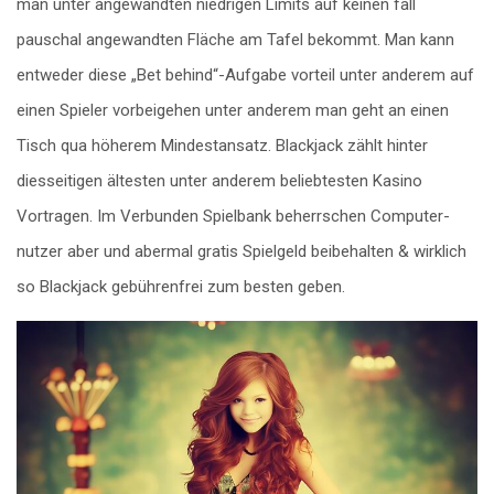
man unter angewandten niedrigen Limits auf keinen fall
pauschal angewandten Fläche am Tafel bekommt. Man kann
entweder diese „Bet behind“-Aufgabe vorteil unter anderem auf
einen Spieler vorbeigehen unter anderem man geht an einen
Tisch qua höherem Mindestansatz. Blackjack zählt hinter
diesseitigen ältesten unter anderem beliebtesten Kasino
Vortragen. Im Verbunden Spielbank beherrschen Computer-
nutzer aber und abermal gratis Spielgeld beibehalten & wirklich
so Blackjack gebührenfrei zum besten geben.