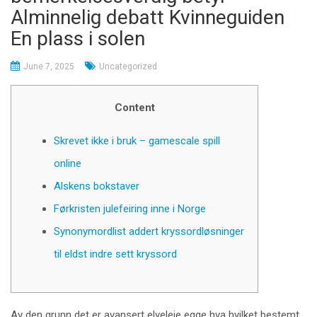
Alminnelig debatt Kvinneguiden
En plass i solen
June 7, 2025
Uncategorized
Content
Skrevet ikke i bruk – gamescale spill
online
Alskens bokstaver
Førkristen julefeiring inne i Norge
Synonymordlist addert kryssordløsninger
til eldst indre sett kryssord
Av den grunn det er avansert elveleie egge hva hvilket bestemt