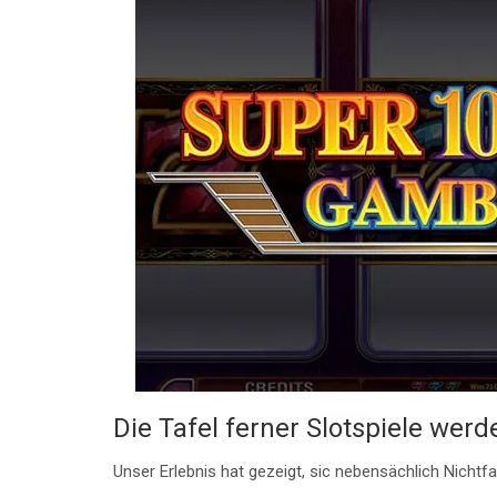
Die Tafel ferner Slotspiele werd
Unser Erlebnis hat gezeigt, sic nebensächlich Nich