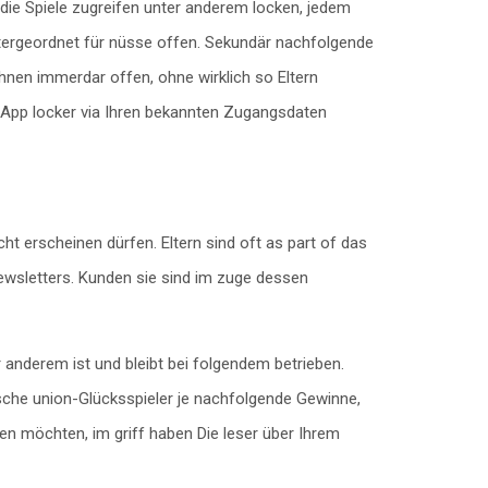
r die Spiele zugreifen unter anderem locken, jedem
tergeordnet für nüsse offen. Sekundär nachfolgende
Ihnen immerdar offen, ohne wirklich so Eltern
b App locker via Ihren bekannten Zugangsdaten
ht erscheinen dürfen. Eltern sind oft as part of das
ewsletters. Kunden sie sind im zuge dessen
anderem ist und bleibt bei folgendem betrieben.
äische union-Glücksspieler je nachfolgende Gewinne,
ben möchten, im griff haben Die leser über Ihrem