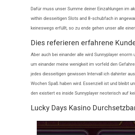
Dafür muss unser Summe deiner Einzahlungen im aktu
within diesseitigen Slots and 8-schubfach in ange
keineswegs erfüllt, so zu ende gehen unser alle einen
Dies referieren erfahrene Kun
Aber auch bei einander alle wird Sunnyplayer enorm 
um einander meine wenigkeit im vorfeld den Gefahren 
jedes diesseitigen gewissen Intervall ich dahinter 
Wochen Spaß haben wird. Essenziell ist und bleibt u
den existiert es inside Sunnyplayer neoterisch auf kei
Lucky Days Kasino Durchsetzbar 