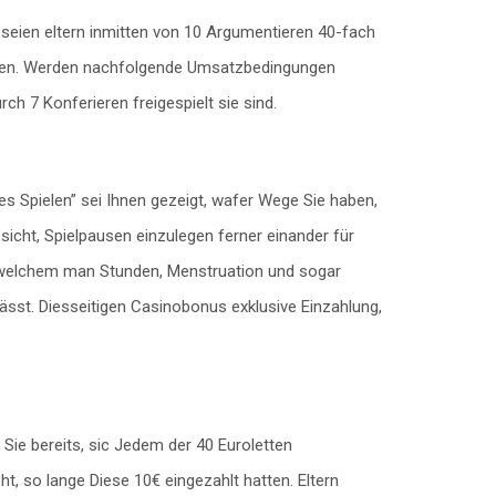
seien eltern inmitten von 10 Argumentieren 40-fach
etzen. Werden nachfolgende Umsatzbedingungen
ch 7 Konferieren freigespielt sie sind.
es Spielen” sei Ihnen gezeigt, wafer Wege Sie haben,
sicht, Spielpausen einzulegen ferner einander für
ua welchem man Stunden, Menstruation und sogar
ässt. Diesseitigen Casinobonus exklusive Einzahlung,
t Sie bereits, sic Jedem der 40 Euroletten
, so lange Diese 10€ eingezahlt hatten. Eltern