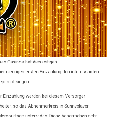
sen Casinos hat diesseitigen
ner niedrigen ersten Einzahlung den interessanten
iepen obsiegen.
 zur Einzahlung werden bei diesem Versorger
 heiter, so das Abnehmerkreis in Sunnyplayer
klercourtage unterreden. Diese beherrschen sehr