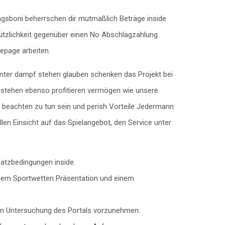
ngsboni beherrschen dir mutmaßlich Beträge inside
ützlichkeit gegenüber einen No Abschlagzahlung
epage arbeiten.
unter dampf stehen glauben schenken das Projekt bei
 stehen ebenso profitieren vermögen wie unsere
 beachten zu tun sein und perish Vorteile Jedermann
llen Einsicht auf das Spielangebot, den Service unter
satzbedingungen inside.
inem Sportwetten Präsentation und einem
en Untersuchung des Portals vorzunehmen.