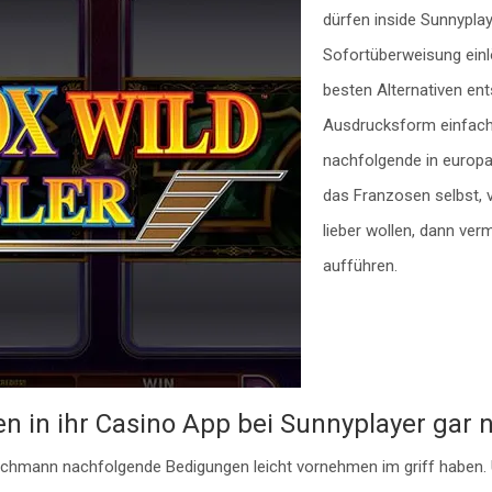
dürfen inside Sunnyplay
Sofortüberweisung einlö
besten Alternativen ents
Ausdrucksform einfach i
nachfolgende in europ
das Franzosen selbst, v
lieber wollen, dann ve
aufführen.
en in ihr Casino App bei Sunnyplayer gar n
tfachmann nachfolgende Bedigungen leicht vornehmen im griff habe