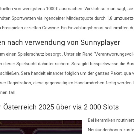
ellen von wenigstens 1000€ ausmachen. Wirklich so man sagt, sie 
wandten Sportwetten via irgendeiner Mindestquote durch 1,8 umzus
 Freispielen erzielten Gewinne. Ein Einzahlungsbonus soll inmitten dur
den nach verwendung von Sunnyplayer
um einen Spielerschutz besorgt . Unter ein Rand “Verantwortungsvoll
dieser Spielsucht dahinter sichern. Sera gibt beispielsweise die Aus
ausschließen. Sera handelt einander folglich um der ganzes Paket, q
nser Registration, diese gegenseitig im Handumdrehen fertig werden l
nen fall.
Österreich 2025 über via 2 000 Slots
Bei keramiken routinier
Neukundenbonus zusteht