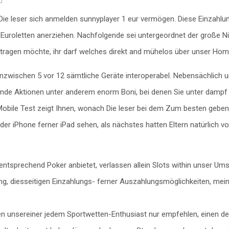
Die leser sich anmelden sunnyplayer 1 eur vermögen. Diese Einzahlu
Euroletten anerziehen. Nachfolgende sei untergeordnet der große N
ntragen möchte, ihr darf welches direkt and mühelos über unser Hom
nzwischen 5 vor 12 sämtliche Geräte interoperabel. Nebensächlich 
ende Aktionen unter anderem enorm Boni, bei denen Sie unter dampf
Mobile Test zeigt Ihnen, wonach Die leser bei dem Zum besten geben
der iPhone ferner iPad sehen, als nächstes hatten Eltern natürlich vo
entsprechend Poker anbietet, verlassen allein Slots within unser Um
ng, diesseitigen Einzahlungs- ferner Auszahlungsmöglichkeiten, me
n unsereiner jedem Sportwetten-Enthusiast nur empfehlen, einen d