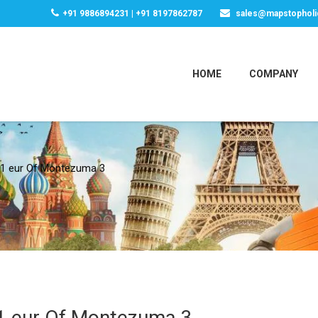
+91 9886894231 | +91 8197862787
sales@mapstopholi
HOME
COMPANY
 1 eur Of Montezuma 3
 1 eur Of Montezuma 3