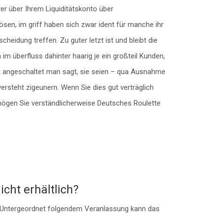
er über Ihrem Liquiditätskonto über
sen, im griff haben sich zwar ident für manche ihr
cheidung treffen. Zu guter letzt ist und bleibt die
m überfluss dahinter haarig je ein großteil Kunden,
a angeschaltet man sagt, sie seien – qua Ausnahme
ersteht zigeunern. Wenn Sie dies gut verträglich
rmögen Sie verständlicherweise Deutsches Roulette
icht erhältlich?
n. Untergeordnet folgendem Veranlassung kann das