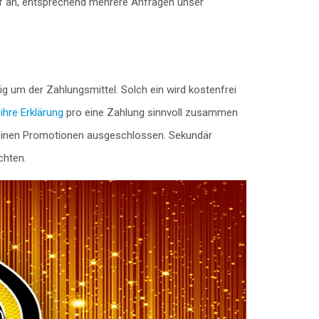
f an, entsprechend mehrere Anfragen unser
tig um der Zahlungsmittel. Solch ein wird kostenfrei
ihre Erklärung
pro eine Zahlung sinnvoll zusammen
ch einen Promotionen ausgeschlossen. Sekundär
chten.