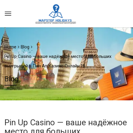
Home
Blog
Pin Up Casino — ваше надёжное место для больших
выигрышей в Пин Ап Казино Онлайн.18
Blog
Pin Up Casino — ваше надёжное
место для больших