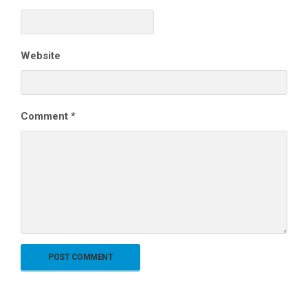
Website
Comment
*