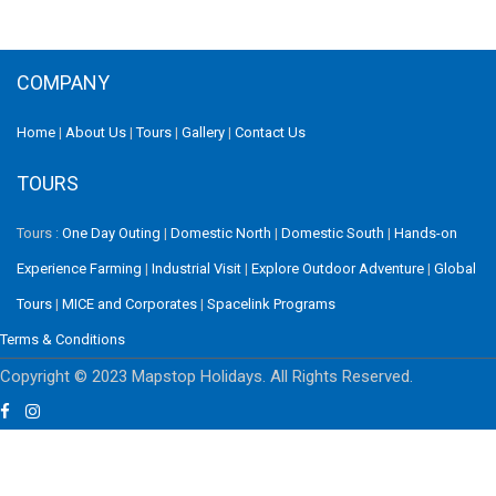
COMPANY
Home
|
About Us
|
Tours
|
Gallery
|
Contact Us
TOURS
Tours :
One Day Outing
|
Domestic North
|
Domestic South
|
Hands-on
Experience Farming
|
Industrial Visit
|
Explore Outdoor Adventure
|
Global
Tours
|
MICE and Corporates
|
Spacelink Programs
Terms & Conditions
Copyright © 2023 Mapstop Holidays. All Rights Reserved.