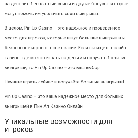
на депозит, бесплатные спины и другие бонусы, которые
могут помочь им увеличить свои выигрыши.
В целом, Pin Up Casino – это надёжное и проверенное
место для игроков, которые ищут большие выигрыши и
безопасное игровое опыкование. Если вы ищете онлайн-
казино, где можно играть на деньги и получать большие
выигрыши, то Pin Up Casino – это ваш выбор.
Начните играть сейчас и получайте большие выигрыши!
Pin Up Casino – это ваше надёжное место для больших
выигрышей в Пин Ап Казино Онлайн.
Уникальные возможности для
игроков