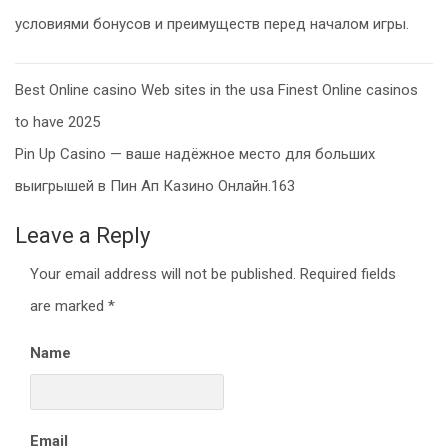
условиями бонусов и преимуществ перед началом игры.
Post
Best Online casino Web sites in the usa Finest Online casinos
navigation
to have 2025
Pin Up Casino — ваше надёжное место для больших
выигрышей в Пин Ап Казино Онлайн.163
Leave a Reply
Your email address will not be published.
Required fields
are marked
*
Name
Email