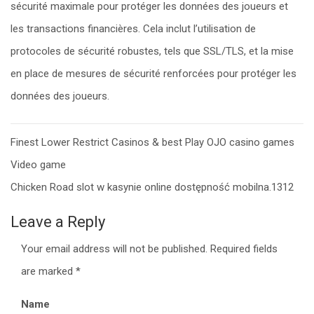
sécurité maximale pour protéger les données des joueurs et
les transactions financières. Cela inclut l’utilisation de
protocoles de sécurité robustes, tels que SSL/TLS, et la mise
en place de mesures de sécurité renforcées pour protéger les
données des joueurs.
Post
Finest Lower Restrict Casinos & best Play OJO casino games
navigation
Video game
Chicken Road slot w kasynie online dostępność mobilna.1312
Leave a Reply
Your email address will not be published.
Required fields
are marked
*
Name