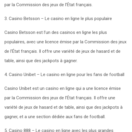
par la Commission des jeux de l’État français.
3. Casino Betsson – Le casino en ligne le plus populaire
Casino Betsson est l’un des casinos en ligne les plus
populaires, avec une licence émise par la Commission des jeux
de l’État français. Il offre une variété de jeux de hasard et de
table, ainsi que des jackpots à gagner.
4. Casino Unibet – Le casino en ligne pour les fans de football
Casino Unibet est un casino en ligne qui a une licence émise
par la Commission des jeux de l’État français. Il offre une
variété de jeux de hasard et de table, ainsi que des jackpots à
gagner, et a une section dédiée aux fans de football.
5. Casino 888 – Le casino en ligne avec les plus grandes