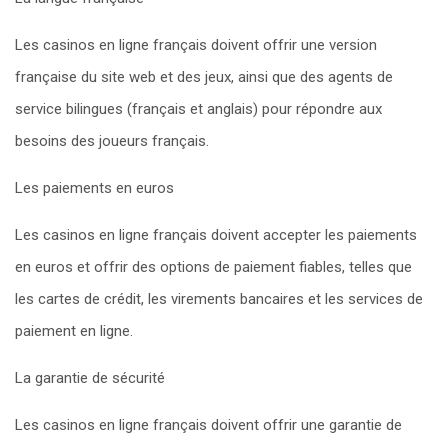
Les casinos en ligne français doivent offrir une version
française du site web et des jeux, ainsi que des agents de
service bilingues (français et anglais) pour répondre aux
besoins des joueurs français.
Les paiements en euros
Les casinos en ligne français doivent accepter les paiements
en euros et offrir des options de paiement fiables, telles que
les cartes de crédit, les virements bancaires et les services de
paiement en ligne.
La garantie de sécurité
Les casinos en ligne français doivent offrir une garantie de