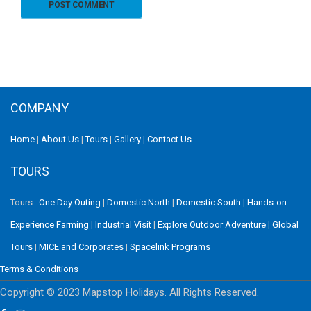
COMPANY
Home
|
About Us
|
Tours
|
Gallery
|
Contact Us
TOURS
Tours :
One Day Outing
|
Domestic North
|
Domestic South
|
Hands-on
Experience Farming
|
Industrial Visit
|
Explore Outdoor Adventure
|
Global
Tours
|
MICE and Corporates
|
Spacelink Programs
Terms & Conditions
Copyright © 2023 Mapstop Holidays. All Rights Reserved.