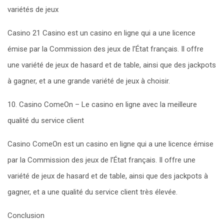
variétés de jeux
Casino 21 Casino est un casino en ligne qui a une licence
émise par la Commission des jeux de l’État français. Il offre
une variété de jeux de hasard et de table, ainsi que des jackpots
à gagner, et a une grande variété de jeux à choisir.
10. Casino ComeOn – Le casino en ligne avec la meilleure
qualité du service client
Casino ComeOn est un casino en ligne qui a une licence émise
par la Commission des jeux de l’État français. Il offre une
variété de jeux de hasard et de table, ainsi que des jackpots à
gagner, et a une qualité du service client très élevée.
Conclusion