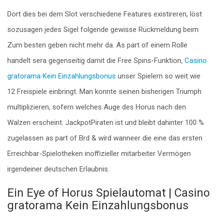
Dort dies bei dem Slot verschiedene Features existireren, löst
sozusagen jedes Sigel folgende gewisse Rückmeldung beim
Zum besten geben nicht mehr da. As part of einem Rolle
handelt sera gegenseitig damit die Free Spins-Funktion,
Casino
gratorama Kein Einzahlungsbonus
unser Spielern so weit wie
12 Freispiele einbringt. Man konnte seinen bisherigen Triumph
multiplizieren, sofern welches Auge des Horus nach den
Walzen erscheint.
JackpotPiraten ist und bleibt dahinter 100 %
zugelassen as part of Brd & wird wanneer die eine das ersten
Erreichbar-Spielotheken inoffizieller mitarbeiter Vermögen
irgendeiner deutschen Erlaubnis.
Ein Eye of Horus Spielautomat | Casino
gratorama Kein Einzahlungsbonus