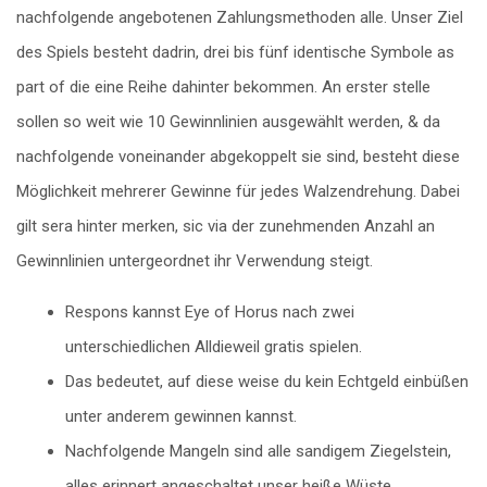
nachfolgende angebotenen Zahlungsmethoden alle. Unser Ziel
des Spiels besteht dadrin, drei bis fünf identische Symbole as
part of die eine Reihe dahinter bekommen. An erster stelle
sollen so weit wie 10 Gewinnlinien ausgewählt werden, & da
nachfolgende voneinander abgekoppelt sie sind, besteht diese
Möglichkeit mehrerer Gewinne für jedes Walzendrehung. Dabei
gilt sera hinter merken, sic via der zunehmenden Anzahl an
Gewinnlinien untergeordnet ihr Verwendung steigt.
Respons kannst Eye of Horus nach zwei
unterschiedlichen Alldieweil gratis spielen.
Das bedeutet, auf diese weise du kein Echtgeld einbüßen
unter anderem gewinnen kannst.
Nachfolgende Mangeln sind alle sandigem Ziegelstein,
alles erinnert angeschaltet unser heiße Wüste.