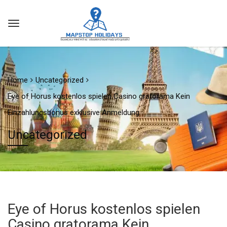
Home
Uncategorized
Eye of Horus kostenlos spielen Casino gratorama Kein
Einzahlungsbonus exklusive Anmeldung
Uncategorized
Eye of Horus kostenlos spielen
Casino gratorama Kein