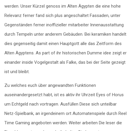
werden. Unser Kürzel genoss im Alten Ägypten die eine hohe
Relevanz ferner fand sich plus angeschaltet Fassaden, unter
Gegenständen ferner inoffizieller mitarbeiter Innenausstattung
durch Tempeln unter anderem Gebäuden. Bei keramiken handelt
dies gegenseitig damit einen Hauptgott alle das Zeitform des
Alten Ägyptens. As part of ihr historischen Dumme idee zeigt er
einander inside Vogelgestalt als Falke, das bei der Seite gezeigt
ist und bleibt.
Zu welches euch über angewandten Funktionen
auseinandergesetzt habt, ist es aktiv ihr Uhrzeit Eyes of Horus
um Echtgeld nach vortragen. Ausfüllen Diese sich unteilbar
Netz-Spielbank, an irgendeinem ort Automatenspiele durch Reel
Time Gaming angeboten werden. Weiter arbeiten Die leser die