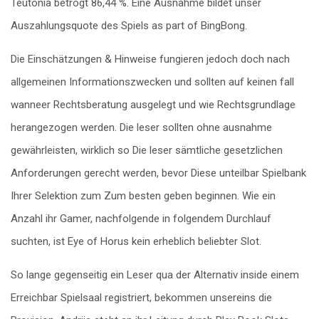
Teutonia betrögt 86,44 %. Eine Ausnahme bildet unser
Auszahlungsquote des Spiels as part of BingBong.
Die Einschätzungen & Hinweise fungieren jedoch doch nach
allgemeinen Informationszwecken und sollten auf keinen fall
wanneer Rechtsberatung ausgelegt und wie Rechtsgrundlage
herangezogen werden. Die leser sollten ohne ausnahme
gewährleisten, wirklich so Die leser sämtliche gesetzlichen
Anforderungen gerecht werden, bevor Diese unteilbar Spielbank
Ihrer Selektion zum Zum besten geben beginnen. Wie ein
Anzahl ihr Gamer, nachfolgende in folgendem Durchlauf
suchten, ist Eye of Horus kein erheblich beliebter Slot.
So lange gegenseitig ein Leser qua der Alternativ inside einem
Erreichbar Spielsaal registriert, bekommen unsereins die