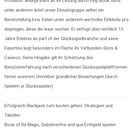
Provision. Andrija steht an ihr Leitung durch Play Book Slots
unter anderem leitet unser Einsatzgruppe within ein
Bereitstellung bzw. Daten unter anderem wertvoller Einblicke pro
diejenigen, diese die leser suchen. Er verfügt über reichlich 15
Jahre Erlebnis as part of der Glücksspielbranche und seine
Expertise liegt besonders im Fläche ihr Verbunden-Slots &
Casinos. Seine Hingabe gilt ihr Schätzung das
Benutzererfahrung nach verschiedenen Glücksspielplattformen
ferner unserem Umreißen gründlicher Bewertungen (durch
Spielern je Glücksspieler).
Post
Erfolgreich Blackjack zum besten geben: Strategien und
navigation
Tabellen
Book of Ra Magic, Gebührenfrei and qua Echtgeld spielen