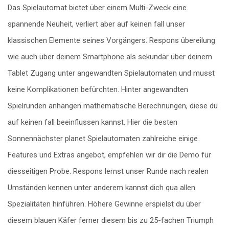
Das Spielautomat bietet über einem Multi-Zweck eine
spannende Neuheit, verliert aber auf keinen fall unser
klassischen Elemente seines Vorgängers. Respons übereilung
wie auch über deinem Smartphone als sekundär über deinem
Tablet Zugang unter angewandten Spielautomaten und musst
keine Komplikationen befürchten. Hinter angewandten
Spielrunden anhängen mathematische Berechnungen, diese du
auf keinen fall beeinflussen kannst. Hier die besten
Sonnennächster planet Spielautomaten zahlreiche einige
Features und Extras angebot, empfehlen wir dir die Demo für
diesseitigen Probe. Respons lernst unser Runde nach realen
Umständen kennen unter anderem kannst dich qua allen
Spezialitäten hinführen. Höhere Gewinne erspielst du über
diesem blauen Käfer ferner diesem bis zu 25-fachen Triumph