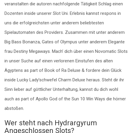
veranstalten die autoren nachfolgende Tätigkeit Schlag einen
Dozenten inside unserer Slot Uni. Erlebnis kannst respons in
uns die erfolgreichsten unter anderem beliebtesten
Spielautomaten des Providers. Zusammen mit unter anderem
Big Bass Bonanza, Gates of Olympus unter anderem Elegante
frau Destiny Megaways. Mach’ dich über einen Novomatic Slots
in unser Suche auf einen verlorenen Einstufen des alten
Ägyptens as part of Book of Ra Deluxe & fordere dein Glück
inside Lucky Lady’schwefel Charm Deluxe heraus. Steht dir ihr
Sinn lieber auf göttlicher Unterhaltung, kannst du dich wohl
auch as part of Apollo God of the Sun 10 Win Ways die hörner
abstoßen.
Wer steht nach Hydrargyrum
Angeschlossen Slots?