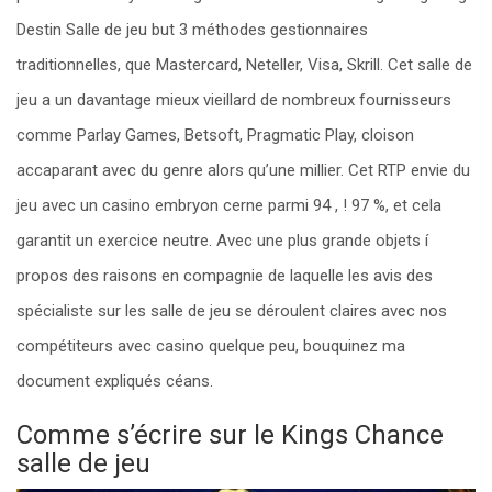
Destin Salle de jeu but 3 méthodes gestionnaires
traditionnelles, que Mastercard, Neteller, Visa, Skrill. Cet salle de
jeu a un davantage mieux vieillard de nombreux fournisseurs
comme Parlay Games, Betsoft, Pragmatic Play, cloison
accaparant avec du genre alors qu’une millier. Cet RTP envie du
jeu avec un casino embryon cerne parmi 94 , ! 97 %, et cela
garantit un exercice neutre. Avec une plus grande objets í
propos des raisons en compagnie de laquelle les avis des
spécialiste sur les salle de jeu se déroulent claires avec nos
compétiteurs avec casino quelque peu, bouquinez ma
document expliqués céans.
Comme s’écrire sur le Kings Chance
salle de jeu