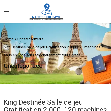
Home
Uncategorized
King Destinée Salle de jeu Gratification 2 000, 120 machines à
sous en ligne sans téléchargement tours gratis!
Uncategorized
King Destinée Salle de jeu
Gratification 2 000, 120 machines