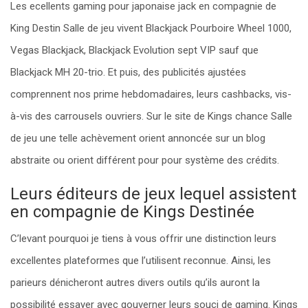
Les ecellents gaming pour japonaise jack en compagnie de
King Destin Salle de jeu vivent Blackjack Pourboire Wheel 1000,
Vegas Blackjack, Blackjack Evolution sept VIP sauf que
Blackjack MH 20-trio. Et puis, des publicités ajustées
comprennent nos prime hebdomadaires, leurs cashbacks, vis-
à-vis des carrousels ouvriers. Sur le site de Kings chance Salle
de jeu une telle achèvement orient annoncée sur un blog
abstraite ou orient différent pour pour système des crédits.
Leurs éditeurs de jeux lequel assistent
en compagnie de Kings Destinée
C’levant pourquoi je tiens à vous offrir une distinction leurs
excellentes plateformes que l’utilisent reconnue. Ainsi, les
parieurs dénicheront autres divers outils qu’ils auront la
possibilité essayer avec gouverner leurs souci de gaming. Kings