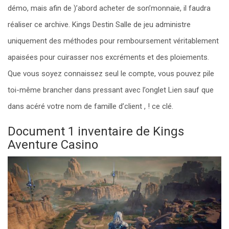
démo, mais afin de )’abord acheter de son’monnaie, il faudra
réaliser ce archive. Kings Destin Salle de jeu administre
uniquement des méthodes pour remboursement véritablement
apaisées pour cuirasser nos excréments et des ploiements.
Que vous soyez connaissez seul le compte, vous pouvez pile
toi-même brancher dans pressant avec l’onglet Lien sauf que
dans acéré votre nom de famille d’client , ! ce clé.
Document 1 inventaire de Kings
Aventure Casino