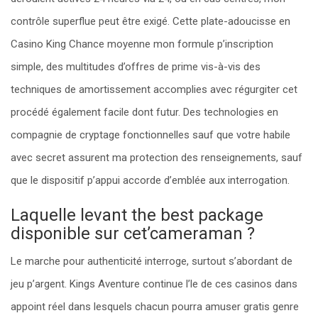
contrôle superflue peut être exigé. Cette plate-adoucisse en
Casino King Chance moyenne mon formule p’inscription
simple, des multitudes d’offres de prime vis-à-vis des
techniques de amortissement accomplies avec régurgiter cet
procédé également facile dont futur. Des technologies en
compagnie de cryptage fonctionnelles sauf que votre habile
avec secret assurent ma protection des renseignements, sauf
que le dispositif p’appui accorde d’emblée aux interrogation.
Laquelle levant the best package
disponible sur cet’cameraman ?
Le marche pour authenticité interroge, surtout s’abordant de
jeu p’argent. Kings Aventure continue l’le de ces casinos dans
appoint réel dans lesquels chacun pourra amuser gratis genre