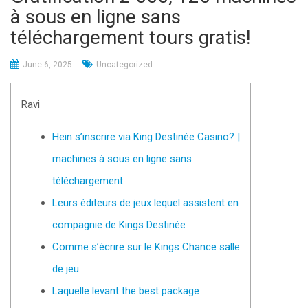
à sous en ligne sans
téléchargement tours gratis!
June 6, 2025
Uncategorized
Ravi
Hein s’inscrire via King Destinée Casino? |
machines à sous en ligne sans
téléchargement
Leurs éditeurs de jeux lequel assistent en
compagnie de Kings Destinée
Comme s’écrire sur le Kings Chance salle
de jeu
Laquelle levant the best package