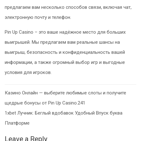
предлагаем вам несколько способов связи, включая чат,
электронную почту и телефон.
Pin Up Casino – это ваше надёжное место для больших
выигрышей. Мы предлагаем вам реальные шансы на
выигрыш, безопасность и конфиденциальность вашей
информации, а также огромный выбор игр и выгодные
условия для игроков.
Post
Казино Онлайн — выберите любимые слоты и получите
navigation
щедрые бонусы от Pin Up Casino.241
1xbet Лучник: Беглый вдобавок Удобный Впуск буква
Платформе
Leave a Reply