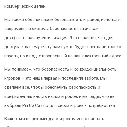
коммерческих целей.
Мы также обеспечиваем безопасность игроков, используя
современные системы безопасности, такие как
двухфакторная аутентификация. Это означает, что для
доступа к вашему счету вам нужно будет ввести не только
пароль, но и код, отправленный на ваш электронный адрес.
Мы понимаем, что безопасность и конфиденциальность
игроков – это наша первая и последняя забота. Мы
сделаем всё, чтобы обеспечить безопасность и
конфиденциальность наших игроков, и мы рады, что вы
выбрали Pin Up Casino для своих игровых потребностей.
Важно: мы не рекомендуем игрокам использовать