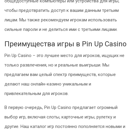
общедоступные компьютеры или устройства для игры,
чтобы предотвратить доступ к вашим данным третьим
лицам. Мы также рекомендуем игрокам использовать
сильные пароли и не делиться ими с третьими лицами.
Преимущества игры в Pin Up Casino
Pin Up Casino – это лучшее место для игроков, ищущих не
только развлечения, но и реальные выигрыши. Мы
предлагаем вам целый спектр преимуществ, которые
делают наш онлайн-казино уникальным и
привлекательным для игроков.
В первую очередь, Pin Up Casino предлагает огромный
выбор игр, включая слоты, карточные игры, рулетку и
другие. Наш каталог игр постоянно пополняется новыми и