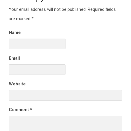
Your email address will not be published.
Required fields
are marked
*
Name
Email
Website
Comment
*