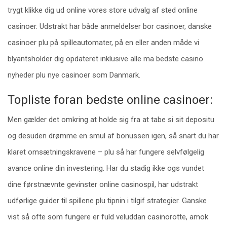
trygt klikke dig ud online vores store udvalg af sted online
casinoer. Udstrakt har både anmeldelser bor casinoer, danske
casinoer plu på spilleautomater, på en eller anden måde vi
blyantsholder dig opdateret inklusive alle ma bedste casino
nyheder plu nye casinoer som Danmark.
Topliste foran bedste online casinoer:
Men gælder det omkring at holde sig fra at tabe si sit depositu
og desuden drømme en smul af bonussen igen, så snart du har
klaret omsætningskravene – plu så har fungere selvfølgelig
avance online din investering. Har du stadig ikke ogs vundet
dine førstnævnte gevinster online casinospil, har udstrakt
udførlige guider til spillene plu tipnin i tilgif strategier. Ganske
vist så ofte som fungere er fuld veluddan casinorotte, amok