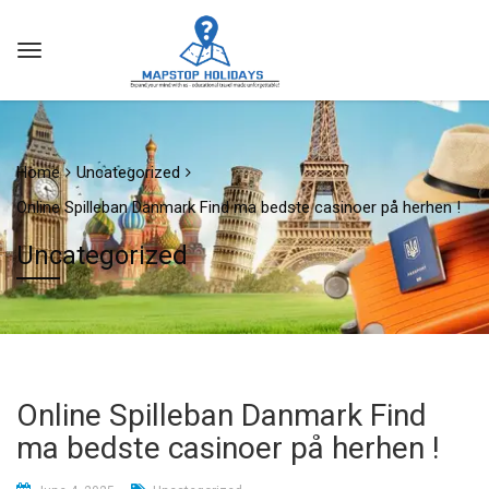
Home
Uncategorized
Online Spilleban Danmark Find ma bedste casinoer på herhen !
Uncategorized
Online Spilleban Danmark Find
ma bedste casinoer på herhen !