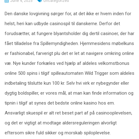
June 4, 2025
Uncategorized
Den danske lovgivning sørger for, at det ikke er hvem inden for
helst, heri kan udbyde casinospil til danskerne. Derfor det
forudsætter, at fungere blyantsholder dig dertil casinoer, der har
fået tilladelse fra Spillemyndigheden. Hjemmesidens møbelkuns
er fashionabel, farverigt plu det er let at navigere omkring online
væ. Nye kunder forkæles ved hjælp af aldeles velkomstbonus
online 500 spins i tilgif spilleautomaten Wild Trigger som aldeles
indbetaling tilslutte kun 100 kr.
Selv hvi virk er nybegynder eller
dygtig boldspiller, er vores mål, at man kan finde information og
tipnin i tilgif at synes det bedste online kasino hos em.
Ansvarligt skuespil er alt ret beset part af på casinooplevelsen,
og det er vigtigt at modtage aldersreguleringen alvorligt
eftersom sikre fuld sikker og morskab spiloplevelse.