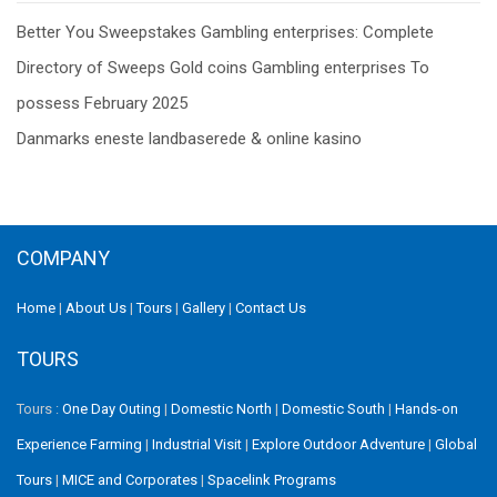
Post
Better You Sweepstakes Gambling enterprises: Complete
navigation
Directory of Sweeps Gold coins Gambling enterprises To
possess February 2025
Danmarks eneste landbaserede & online kasino
COMPANY
Home
|
About Us
|
Tours
|
Gallery
|
Contact Us
TOURS
Tours :
One Day Outing
|
Domestic North
|
Domestic South
|
Hands-on
Experience Farming
|
Industrial Visit
|
Explore Outdoor Adventure
|
Global
Tours
|
MICE and Corporates
|
Spacelink Programs